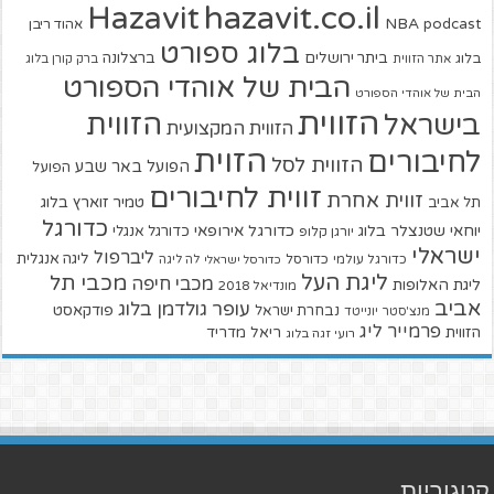
hazavit.co.il
Hazavit
NBA
podcast
אהוד ריבן
בלוג ספורט
ביתר ירושלים
ברצלונה
בלוג
אתר הזווית
ברק קורן בלוג
הבית של אוהדי הספורט
הבית של אוהדי הספורט
הזווית
הזווית
בישראל
הזווית המקצועית
הזוית
לחיבורים
הזווית לסל
הפועל באר שבע
הפועל
זווית לחיבורים
זווית אחרת
טמיר זוארץ בלוג
תל אביב
כדורגל
יוחאי שטנצלר בלוג
כדורגל אירופאי
כדורגל אנגלי
יורגן קלופ
ישראלי
ליברפול
ליגה אנגלית
כדורגל עולמי
כדורסל
כדורסל ישראלי
לה ליגה
ליגת העל
מכבי תל
מכבי חיפה
ליגת האלופות
מונדיאל 2018
אביב
עופר גולדמן בלוג
פודקאסט
נבחרת ישראל
מנצ'סטר יונייטד
פרמייר ליג
הזווית
ריאל מדריד
רועי זגה בלוג
קטגוריות