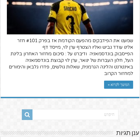
שמענו את הפידבקים מהפעם הקודמת אז בפרק #101 חזר
אלינו עודד גביש ואליו הצטרף ערן לוי, מייסד דף
הפייסבוק בונדסמאניה ודיברנו על : סיכום מחזור האחרון בליגת
העל, חלון העברות של ינואר, ערן לוי קבוצת בונדסמאניה
באינטרנט והליגה הגרמנית, שאלות גולשים, פדרו גלבאן והימורים
למחזור הקרוב
המשך לקרוא »
ענן תגיות