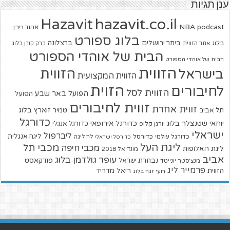
ענן תגיות
hazavit.co.il
Hazavit
NBA
podcast
אהוד ריבן
בלוג ספורט
ביתר ירושלים
ברצלונה
בלוג
אתר הזווית
ברק קורן בלוג
הבית של אוהדי הספורט
הבית של אוהדי הספורט
הזווית
הזווית
בישראל
הזווית המקצועית
הזוית
לחיבורים
הזווית לסל
הפועל באר שבע
הפועל
זווית לחיבורים
זווית אחרת
טמיר זוארץ בלוג
תל אביב
כדורגל
יוחאי שטנצלר בלוג
כדורגל אירופאי
כדורגל אנגלי
יורגן קלופ
ישראלי
ליברפול
ליגה אנגלית
כדורגל עולמי
כדורסל
כדורסל ישראלי
לה ליגה
ליגת העל
מכבי תל
מכבי חיפה
ליגת האלופות
מונדיאל 2018
אביב
עופר גולדמן בלוג
פודקאסט
נבחרת ישראל
מנצ'סטר יונייטד
פרמייר ליג
הזווית
ריאל מדריד
רועי זגה בלוג