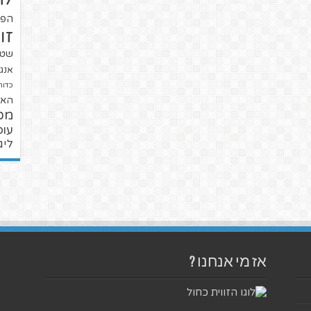
הפו
זו
שטנ
אנגל
כדור
האל
מכ
עופ
ליג
אז מי אנחנו ?