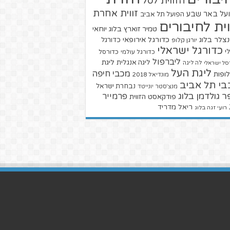
הזווית לסל
זווית אחרת
על באר שבע
הפועל תל אביב
וית לחיבורים
טמיר זוארץ בלוג
יוחאי
צלר בלוג
כדורגל אירופאי
כדורגל
יורגן קלופ
כדורגל ישראלי
י
כדורגל עולמי
כדורסל
ליברפול
ליגת
ליגה אנגלית
סל ישראלי
לה ליגה
ליגת העל
מכבי חיפה
ופות
מונדיאל 2018
בי תל אביב
נבחרת ישראל
מנצ'סטר יונייטד
ר גולדמן בלוג
פרמייר
פודקאסט הזווית
ריאל מדריד
רועי זגה בלוג