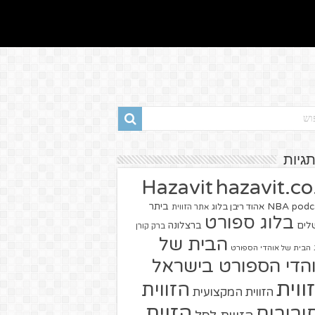
תגיות
hazavit.co.
Hazavit
NBA
podc
ביתר
אהוד ריבן בלוג
אתר הזווית
בלוג ספורט
שלים
ברצלונה
ברק קורן
הבית של
הבית של אוהדי הספורט
הדי הספורט בישראל
ווית
הזווית
הזווית המקצועית
הזוית
יבורים