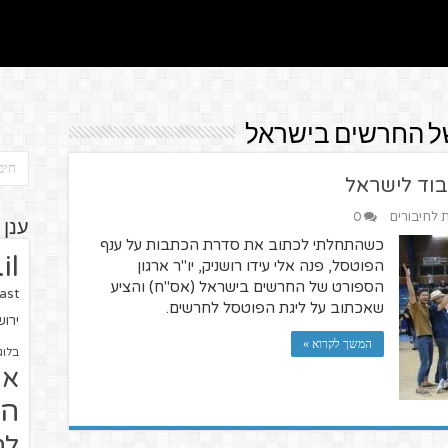
של החרשים בישראל
וד לישראל
ת לחיבורים
0
ענן 
כשהתחלתי לכתוב את סדרת הכתבות על ענף
il
הפוטסל, פנה אלי עידו רושניק, יו"ר ארגון
הספורט של החרשים בישראל (אס"ח) והציע
ast
שאכתוב על ליגת הפוטסל לחרשים.
ירו
המשך לקרוא »
בלוג
או
הז
לח