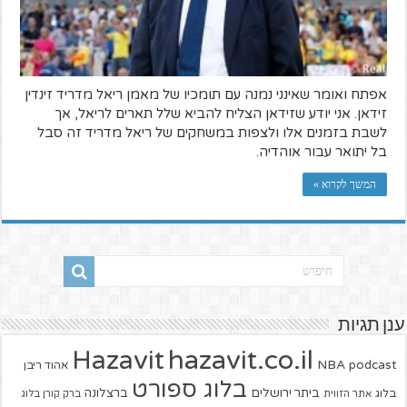
אפתח ואומר שאינני נמנה עם תומכיו של מאמן ריאל מדריד זינדין
זידאן. אני יודע שזידאן הצליח להביא שלל תארים לריאל, אך
לשבת בזמנים אלו ולצפות במשחקים של ריאל מדריד זה סבל
בל יתואר עבור אוהדיה.
המשך לקרוא »
ענן תגיות
hazavit.co.il
Hazavit
NBA
podcast
אהוד ריבן
בלוג ספורט
ביתר ירושלים
ברצלונה
בלוג
אתר הזווית
ברק קורן בלוג