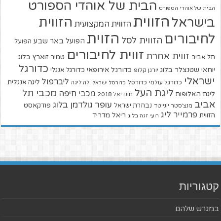
הבית של אוהדי הספורט
הבית של אוהדי הספורט
הזווית
הזווית
בישראל
הזווית המקצועית
הזוית
לחיבורים
הזווית לסל
הפועל באר שבע
הפועל
זווית לחיבורים
זווית אחרת
טמיר זוארץ בלוג
תל אביב
כדורגל
יוחאי שטנצלר בלוג
כדורגל אירופאי
כדורגל אנגלי
יורגן קלופ
ישראלי
ליברפול
ליגה אנגלית
כדורגל עולמי
כדורסל
כדורסל ישראלי
לה ליגה
ליגת העל
מכבי תל
מכבי חיפה
ליגת האלופות
מונדיאל 2018
אביב
עופר גולדמן בלוג
פודקאסט
נבחרת ישראל
מנצ'סטר יונייטד
פרמייר ליג
הזווית
ריאל מדריד
רועי זגה בלוג
קטגוריות
במגרש שלהם