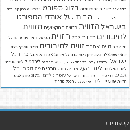
NBA
podcast
אהוד ריבן
בלוג ספורט
ביתר ירושלים
ברצלונה
בלוג
אתר הזווית
ברק קורן בלוג
הבית של אוהדי הספורט
הבית של אוהדי הספורט
הזווית
הזווית
בישראל
הזווית המקצועית
הזוית
לחיבורים
הזווית לסל
הפועל באר שבע
הפועל
זווית לחיבורים
זווית אחרת
טמיר זוארץ בלוג
תל אביב
כדורגל
יוחאי שטנצלר בלוג
כדורגל אירופאי
כדורגל אנגלי
יורגן קלופ
ישראלי
ליברפול
ליגה אנגלית
כדורגל עולמי
כדורסל
כדורסל ישראלי
לה ליגה
ליגת העל
מכבי תל
מכבי חיפה
ליגת האלופות
מונדיאל 2018
אביב
עופר גולדמן בלוג
פודקאסט
נבחרת ישראל
מנצ'סטר יונייטד
פרמייר ליג
הזווית
ריאל מדריד
רועי זגה בלוג
קטגוריות