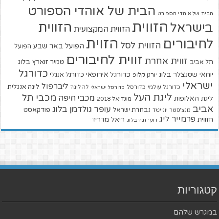
הבית של אוהדי הספורט
הבית של אוהדי הספורט
הזווית
הזווית
בישראל
הזווית המקצועית
הזוית
לחיבורים
הזווית לסל
הפועל באר שבע
הפועל
זווית לחיבורים
זווית אחרת
טמיר זוארץ בלוג
תל אביב
כדורגל
יוחאי שטנצלר בלוג
כדורגל אירופאי
כדורגל אנגלי
יורגן קלופ
ישראלי
ליברפול
ליגה אנגלית
כדורגל עולמי
כדורסל
כדורסל ישראלי
לה ליגה
ליגת העל
מכבי תל
מכבי חיפה
ליגת האלופות
מונדיאל 2018
אביב
עופר גולדמן בלוג
פודקאסט
נבחרת ישראל
מנצ'סטר יונייטד
פרמייר ליג
הזווית
ריאל מדריד
רועי זגה בלוג
קטגוריות
במגרש שלהם