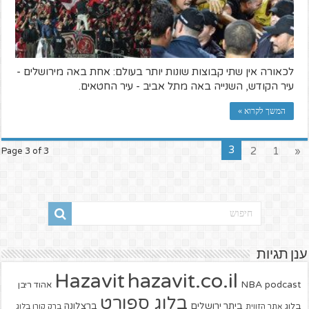
לכאורה אין שתי קבוצות שונות יותר בעולם: אחת באה מירושלים -
עיר הקודש, השנייה באה מתל אביב - עיר החטאים.
המשך לקרוא »
3
2
1
«
Page 3 of 3
ענן תגיות
hazavit.co.il
Hazavit
NBA
podcast
אהוד ריבן
בלוג ספורט
ביתר ירושלים
ברצלונה
בלוג
אתר הזווית
ברק קורן בלוג