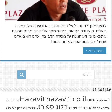
לדעתי צריך להסתכל על טביב והדרך המכעיסה שלו בצורה
ריאלית. בואו נניח כך: אם וכאשר מחר אלי טביב מכנס מסיבת
עיתונאים ומודיע חגיגית על מכירת הקבוצה, אתם רואים אדם
אמיד/יציב ממנו שקונה אותה ממנו?
המשך לקרוא »
ענן תגיות
hazavit.co.il
Hazavit
NBA
podcast
אהוד ריבן
בלוג ספורט
ביתר ירושלים
ברצלונה
בלוג
אתר הזווית
ברק קורן בלוג