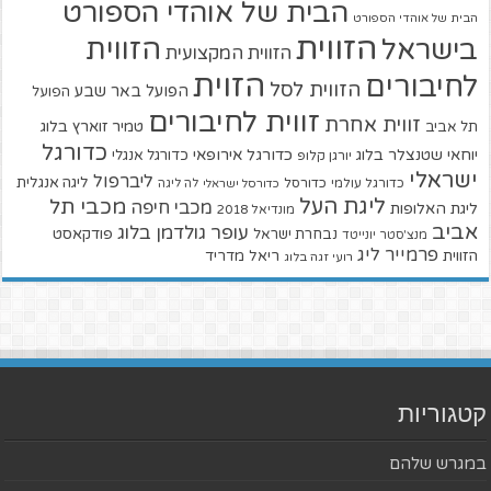
הבית של אוהדי הספורט
הבית של אוהדי הספורט
הזווית
הזווית
בישראל
הזווית המקצועית
הזוית
לחיבורים
הזווית לסל
הפועל באר שבע
הפועל
זווית לחיבורים
זווית אחרת
טמיר זוארץ בלוג
תל אביב
כדורגל
יוחאי שטנצלר בלוג
כדורגל אירופאי
כדורגל אנגלי
יורגן קלופ
ישראלי
ליברפול
ליגה אנגלית
כדורגל עולמי
כדורסל
כדורסל ישראלי
לה ליגה
ליגת העל
מכבי תל
מכבי חיפה
ליגת האלופות
מונדיאל 2018
אביב
עופר גולדמן בלוג
פודקאסט
נבחרת ישראל
מנצ'סטר יונייטד
פרמייר ליג
הזווית
ריאל מדריד
רועי זגה בלוג
קטגוריות
במגרש שלהם