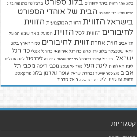
בלוג ספורט
ביתר ירושלים
ברצלונה
בלוג
אתר הזווית
ברק קורן בלוג
הבית של אוהדי הספורט
הבית של אוהדי הספורט
הזווית
הזווית
בישראל
הזווית המקצועית
הזוית
לחיבורים
הזווית לסל
הפועל באר שבע
הפועל
זווית לחיבורים
זווית אחרת
טמיר זוארץ בלוג
תל אביב
כדורגל
יוחאי שטנצלר בלוג
כדורגל אירופאי
כדורגל אנגלי
יורגן קלופ
ישראלי
ליברפול
ליגה אנגלית
כדורגל עולמי
כדורסל
כדורסל ישראלי
לה ליגה
ליגת העל
מכבי תל
מכבי חיפה
ליגת האלופות
מונדיאל 2018
אביב
עופר גולדמן בלוג
פודקאסט
נבחרת ישראל
מנצ'סטר יונייטד
פרמייר ליג
הזווית
ריאל מדריד
רועי זגה בלוג
קטגוריות