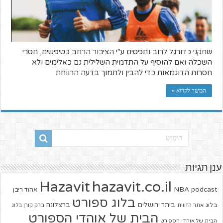
שחקני כדורגל לרוב נתפסים ע"י הציבור הרחב כטיפשים, חסרי
השכלה ואם להוסיף על התדמית השלילית גם כאלימים ולא
חסרות הדוגמאות כדי להבין ולתמוך בדעה הרווחת
המשך לקרוא »
ענן תגיות
hazavit.co.il
Hazavit
NBA
podcast
אהוד ריבן
בלוג ספורט
ביתר ירושלים
ברצלונה
בלוג
אתר הזווית
ברק קורן בלוג
הבית של אוהדי הספורט
הבית של אוהדי הספורט