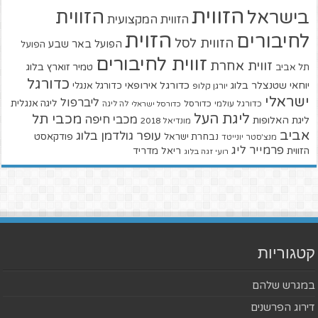
הזווית
הזווית
בישראל
הזווית המקצועית
הזוית
לחיבורים
הזווית לסל
הפועל באר שבע
הפועל
זווית לחיבורים
זווית אחרת
טמיר זוארץ בלוג
תל אביב
כדורגל
יוחאי שטנצלר בלוג
כדורגל אירופאי
כדורגל אנגלי
יורגן קלופ
ישראלי
ליברפול
ליגה אנגלית
כדורגל עולמי
כדורסל
כדורסל ישראלי
לה ליגה
ליגת העל
מכבי תל
מכבי חיפה
ליגת האלופות
מונדיאל 2018
אביב
עופר גולדמן בלוג
פודקאסט
נבחרת ישראל
מנצ'סטר יונייטד
פרמייר ליג
הזווית
ריאל מדריד
רועי זגה בלוג
קטגוריות
במגרש שלהם
דירוג הפרשנים