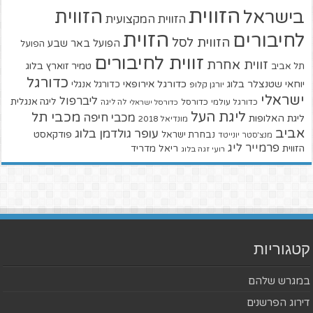
הזווית
הזווית
בישראל
הזווית המקצועית
הזוית
לחיבורים
הזווית לסל
הפועל באר שבע
הפועל
זווית לחיבורים
זווית אחרת
טמיר זוארץ בלוג
תל אביב
כדורגל
יוחאי שטנצלר בלוג
כדורגל אירופאי
כדורגל אנגלי
יורגן קלופ
ישראלי
ליברפול
ליגה אנגלית
כדורגל עולמי
כדורסל
כדורסל ישראלי
לה ליגה
ליגת העל
מכבי תל
מכבי חיפה
ליגת האלופות
מונדיאל 2018
אביב
עופר גולדמן בלוג
פודקאסט
נבחרת ישראל
מנצ'סטר יונייטד
פרמייר ליג
הזווית
ריאל מדריד
רועי זגה בלוג
קטגוריות
במגרש שלהם
דירוג הפרשנים