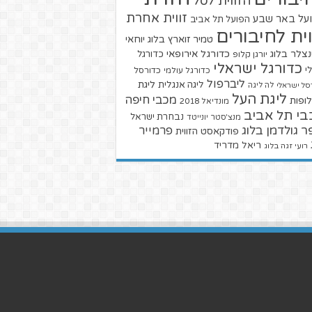
הזווית לסל
זווית אחרת
על באר שבע
הפועל תל אביב
וית לחיבורים
טמיר זוארץ בלוג
יוחאי
צלר בלוג
כדורגל אירופאי
כדורגל
יורגן קלופ
כדורגל ישראלי
י
כדורגל עולמי
כדורסל
ליברפול
ליגת
ליגה אנגלית
סל ישראלי
לה ליגה
ליגת העל
מכבי חיפה
ופות
מונדיאל 2018
בי תל אביב
נבחרת ישראל
מנצ'סטר יונייטד
ר גולדמן בלוג
פרמייר
פודקאסט הזווית
ריאל מדריד
רועי זגה בלוג