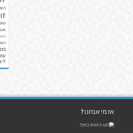
הפו
זו
שטנ
אנגל
כדור
האל
מכ
עופ
ליג
אז מי אנחנו ?