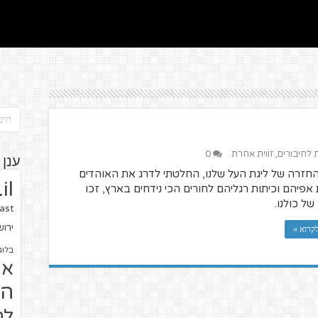
ת לחיבורים
,
זווית אחרת
0
ענן 
חזרה של ליגת העל שלנו, החלטתי לדרג את האוהדים
il
אפיהם וכיתות רגליהם לחורים הכי נידחים בארץ, זכו
ל כולנו.
ast
ירו
קרוא »
בלוג
או
הז
לח