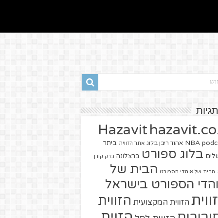
תגיות
hazavit.co.
Hazavit
NBA
podc
ביתר
אהוד ריבן בלוג
אתר הזווית
בלוג ספורט
שלים
ברצלונה
ברק קורן
הבית של
הבית של אוהדי הספורט
הדי הספורט בישראל
ווית
הזווית
הזווית המקצועית
הזוית
יבורים