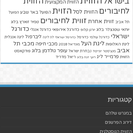
הזווית
הזווית
בישראל
הזווית המקצועית
הזוית
לחיבורים
הזווית לסל
הפועל באר שבע
הפועל
זווית לחיבורים
זווית אחרת
טמיר זוארץ בלוג
תל אביב
כדורגל
יוחאי שטנצלר בלוג
כדורגל אירופאי
כדורגל אנגלי
יורגן קלופ
ישראלי
ליברפול
ליגה אנגלית
כדורגל עולמי
כדורסל
כדורסל ישראלי
לה ליגה
ליגת העל
מכבי תל
מכבי חיפה
ליגת האלופות
מונדיאל 2018
אביב
עופר גולדמן בלוג
פודקאסט
נבחרת ישראל
מנצ'סטר יונייטד
פרמייר ליג
הזווית
ריאל מדריד
רועי זגה בלוג
קטגוריות
במגרש שלהם
דירוג הפרשנים
הזווית הנוסטלגית