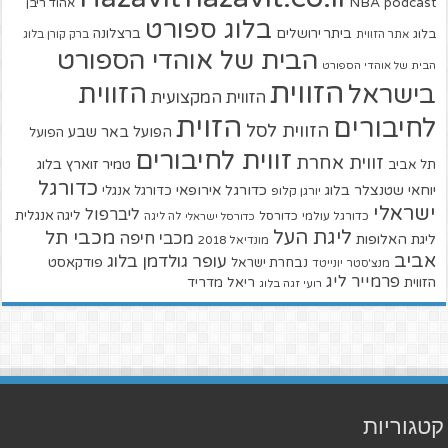
NBA
podcast
אהוד ריבן
בלוג ספורט
ביתר ירושלים
ברצלונה
בלוג
אתר הזווית
ברק קורן בלוג
הבית של אוהדי הספורט
הבית של אוהדי הספורט
הזווית
הזווית
בישראל
הזווית המקצועית
הזוית
לחיבורים
הזווית לסל
הפועל באר שבע
הפועל
זווית לחיבורים
זווית אחרת
טמיר זוארץ בלוג
תל אביב
כדורגל
יוחאי שטנצלר בלוג
כדורגל אירופאי
כדורגל אנגלי
יורגן קלופ
ישראלי
ליברפול
ליגה אנגלית
כדורגל עולמי
כדורסל
כדורסל ישראלי
לה ליגה
ליגת העל
מכבי תל
מכבי חיפה
ליגת האלופות
מונדיאל 2018
אביב
עופר גולדמן בלוג
פודקאסט
נבחרת ישראל
מנצ'סטר יונייטד
פרמייר ליג
הזווית
ריאל מדריד
רועי זגה בלוג
קטגוריות