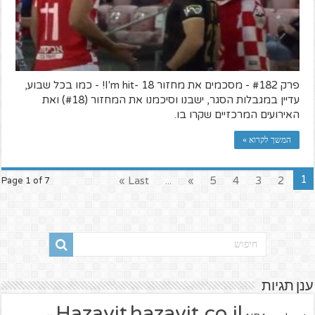
פרק #182 - מסכמים את מחזור 18 -I'm hit! - כמו בכל שבוע,
עדיין במגבלות הסגר, ישבנו וסיכמנו את המחזור (#18) ואת
האירועים המרכזיים שקרו בו.
המשך לקרוא »
1
Last »
...
»
5
4
3
2
Page 1 of 7
ענן תגיות
hazavit.co.il
Hazavit