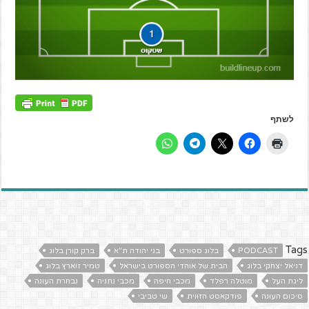
לשתף
Tags
PODCAST
בלוג ספורט
בני יהודה ת"א
ברק קורן בלוג
דניאל יצחקי בלוג
הבית של אוהדי הספורט בישראל
טמיר זוארץ בלוג
ליגת העל
מוטלה רפלד
מכבי חיפה
מכבי נתניה
נבחרת העונה
סיכום העונה
פודקאסט הזווית
שי טביבי