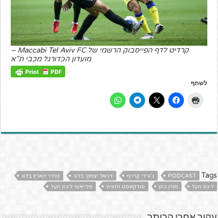
קרדיט לדף הפייסבוק הרשמי של Maccabi Tel Aviv FC –
מועדון הכדורגל מכבי ת"א
לשתף
Tags
PODCAST
ג'ורדי קרויף
דניאל יצחקי בלוג
טמיר זוארץ בלוג
ליגת העל
מורן כהן
פודקאסט הזווית
פלייאוף ליגת העל