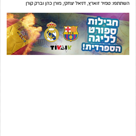
השתתפו: טמיר זוארץ, דניאל יצחקי, מורן כהן וברק קורן