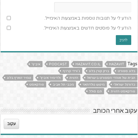
הודע לי על תגובות נוספות באמצעות האימייל.
הודע לי על פוסטים חדשים באמצעות האימייל.
Tags
HAZAVIT
HAZAVIT.CO.IL
PODCAST
איביץ'
בלוג ספורט
ברק קורן בלוג
ג'ורדי קרויף
הבית של אוהדי הספורט בישראל
הזווית
ולדימיר איביץ'
טמיר זוארץ בלוג
כדורגל ישראלי
מיטש גולדהאר
מכבי תל אביב
פודקאסט
פודקאסט הזווית
תם סולל
עקוב אחרי הכותב
עקוב