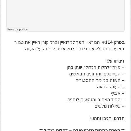
בפרק #114
המראיין הפך למרואיין וברק קורן ראיין את טמיר
זוארץ ותם סולל אוהדי מכבי תל אביב לשיחה על העונה.
דיברנו על:
– פינת "לחלום בגדול":
יונתן כהן
– השחקנים והנתונים הבולטים
– העונה במימד ההסטוריה
– העונה הבאה
– איביץ
– הפיד הצהוב והנסיעות לנתניה
– שאלות גולשים
תדרגו, תגיבו ותהנו!
** הפרק בחסות מזרני פנדה – לחלום בגדול **