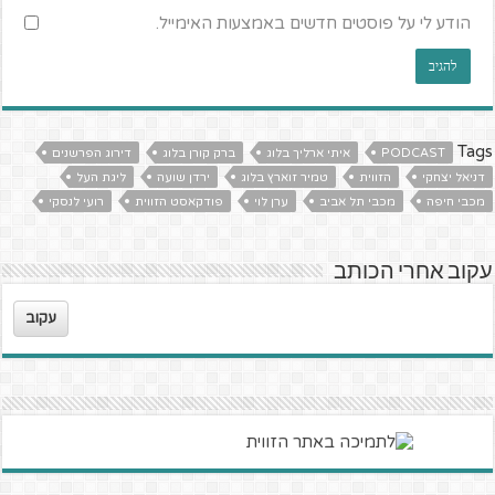
הודע לי על פוסטים חדשים באמצעות האימייל.
Tags
PODCAST
איתי ארליך בלוג
ברק קורן בלוג
דירוג הפרשנים
דניאל יצחקי
הזווית
טמיר זוארץ בלוג
ירדן שועה
ליגת העל
מכבי חיפה
מכבי תל אביב
ערן לוי
פודקאסט הזווית
רועי לנסקי
עקוב אחרי הכותב
עקוב