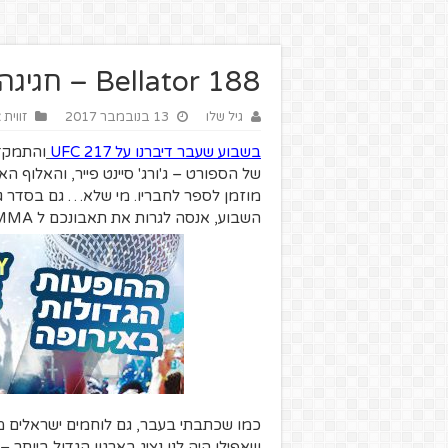
Bellator 188 – חגיגה ישראלית בהיכל
גיל שלו
13 בנובמבר 2017
זווית
בשבוע שעבר דיברנו על UFC 217
והתמקדנ
של הספורט – ג'ורג' סיינט פייר, והאלוף הא
מוזמן לספר לחבריו. מי שלא… גם בסדר ג
השבוע, אנסה לגרות את תאבונכם ל MMA עם קצת אלימות ישראלית יפהפיה…
שאפילו היה לנו נציג בארגון הגדול ביותר 