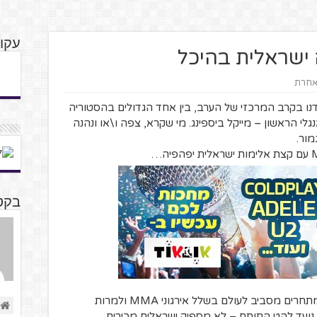
עקוב
 אחרת
ו בקרב המרכזי של הערב, בין אחד הגדולים בהסטוריה
נגלי הראשון – מייקל ביספינג. מי שקרא, צפה ו\או ונהנה
מור.
בקטנ
כמו שכתבתי בעבר, גם לוחמים ישראלים מתחרים מסביב לעולם בשלל אירגוני MMA ולמרות
– נועד להט התותח – לא מספיק ישראלים מכירים,