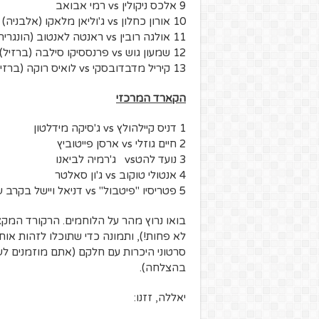
9 אלכס ניקולין vs רמי אבואב
10 אורון כחלון vs ג'וליאן מלאקו (אלבניה)
11 אולגה רובין vs ראנטה לאנטוב (הונגריה)
12 שמעון גוש vs פרנססיקו סילבה (ברזיל)
13 קיריל מדבדובסקי vs לואיס רוקה (ברזיל)
הקארד המרכזי
1 דניס קיילהולץ vs ג'סיקה מידלטון
2 חיים גוזלי vs ארסן פייטוביץ
3 נועד להטvs ג'רמיה לביאנו
4 אנטולי טוקוב vs ג'ון סאלטר
5 פטריסיו "פיטבול" vs דניאל ויישל בקרב על התואר אלוף העולם במשקל נוצה
בואו נרוץ מהר על הלוחמים. הרקורד המק
לא פחות!), ותמונה כדי שתוכלו לזהות או
סרטוני היכרות עם חלקם (אתם מוזמנים לע
בהצלחה).
יאללה, זזנו: