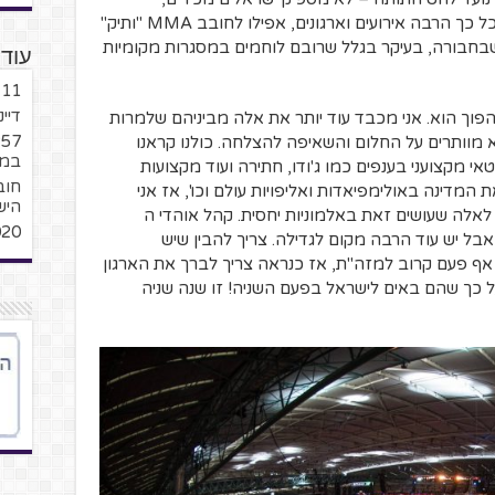
מתעניינים ועוקבים. אני מודה ומתוודה, עם כל כך הרבה אירועים וארגונים, אפילו לחובב MMA "ותיק"
שבחבורה, בעיקר בגלל שרובם לוחמים במסגרות מקומיות
עוד 
11 שנה במדבר – מה נשתנה?
דיינ
הפוך הוא. אני מכבד עוד יותר את אלה מביניהם שלמרות
לא מוותרים על החלום והשאיפה להצלחה. כולנו קראנו
במ
 מקצועני בענפים כמו ג'ודו, חתירה ועוד מקצועות
 המדינה באולימפיאדות ואליפויות עולם וכו', אז אני
היש
 לאלה שעושים זאת באלמוניות יחסית. קהל אוהדי ה
2020: סיכום 
, אבל יש עוד הרבה מקום לגדילה. צריך להבין שיש
המוביל – UFC – לא מגיע אף פעם קרוב למזה"ת, אז כנראה צריך לברך את הארגון
ודלו ורמת חשיפתו – Bellator – על כך שהם באים לישראל בפעם השניה! זו שנה שניה