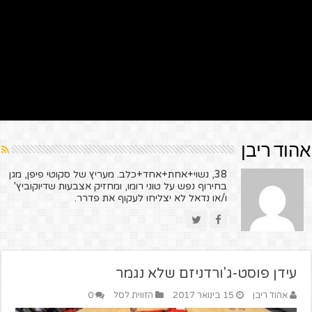
אהוד ריבן
38, נשוי+אחת+אחד+כלב. מעריץ של סקוטי פיפן, מגן
בחירוף נפש על טוני רומו, ומחזיק אצבעות שדיוקוביץ'
ו/או נדאל לא יצליחו לעקוף את פדרר.
עידן פוסט-ג'ורדניזם שלא נגמר
אהוד ריבן
15 בינואר 2017
הזווית לסל
0