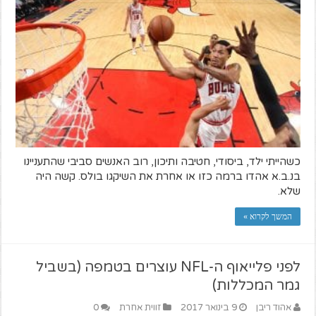
כשהייתי ילד, ביסודי, חטיבה ותיכון, רוב האנשים סביבי שהתעניינו
בנ.ב.א אהדו ברמה כזו או אחרת את השיקגו בולס. קשה היה
שלא.
המשך לקרוא »
לפני פלייאוף ה-NFL עוצרים בטמפה (בשביל
גמר המכללות)
אהוד ריבן
9 בינואר 2017
זווית אחרת
0