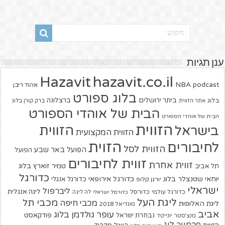
ענן תגיות
hazavit.co.il
Hazavit
NBA
podcast
אהוד ריבן
בלוג ספורט
ביתר ירושלים
ברצלונה
בלוג
אתר הזווית
ברק קורן בלוג
הבית של אוהדי הספורט
הבית של אוהדי הספורט
הזווית
הזווית
בישראל
הזווית המקצועית
הזוית
לחיבורים
הזווית לסל
הפועל באר שבע
הפועל
זווית לחיבורים
זווית אחרת
טמיר זוארץ בלוג
תל אביב
כדורגל
יוחאי שטנצלר בלוג
כדורגל אירופאי
כדורגל אנגלי
יורגן קלופ
ישראלי
ליברפול
ליגה אנגלית
כדורגל עולמי
כדורסל
כדורסל ישראלי
לה ליגה
ליגת העל
מכבי תל
מכבי חיפה
ליגת האלופות
מונדיאל 2018
אביב
עופר גולדמן בלוג
פודקאסט
נבחרת ישראל
מנצ'סטר יונייטד
פרמייר ליג