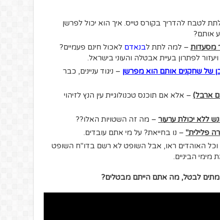
תת לטבח להדריך בקורס טייס. איך הוא יכול לפרשן
ע אותם?
ר מסעדות
– למה לתת ל
בנאדם
לאכול חינם פעמיים?
עזור לפתרון בעיית אבטלה והעוני בישראל.
ן של שחקנים אותם הוא מפרשן
– ניגוד עניינים, כבר
רם ארבל)
– אלא אם תוכנס טכנולוגיית עין הנץ לזיהוי
 ללא יכולת ערעור
– מה זה השטויות האלו??
ה פלילית"
– נו בחייאת? על מי אתם עובדים.
כל האוהדים ראו, אבל השופט לא רשם בדו"ח השופט
מימי הביניים.
נו מתים לבטל, מה אתם הייתם מבטלים?