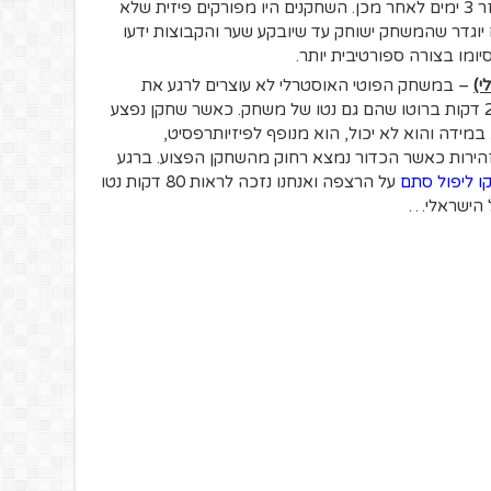
שגמר האלופות היה הולך למשחק חוזר 3 ימים לאחר מכן. השחקנים היו מפורקים פיזית שלא
ם יוגדר שהמשחק ישוחק עד שיובקע שער והקבוצות ידעו
יומו בצורה ספורטיבית יותר.
י)
– במשחק הפוטי האוסטרלי לא עוצרים לרגע את
המשחק. הקהל מקבל 4 רבעים של 20 דקות ברוטו שהם גם נטו של משחק. כאשר שחקן נפצע
במידה והוא לא יכול, הוא מנופף לפיזיותרפסיט,
זהירות כאשר הכדור נמצא רחוק מהשחקן הפצוע. ברגע
קו ליפול סתם
על הרצפה ואנחנו נזכה לראות 80 דקות נטו