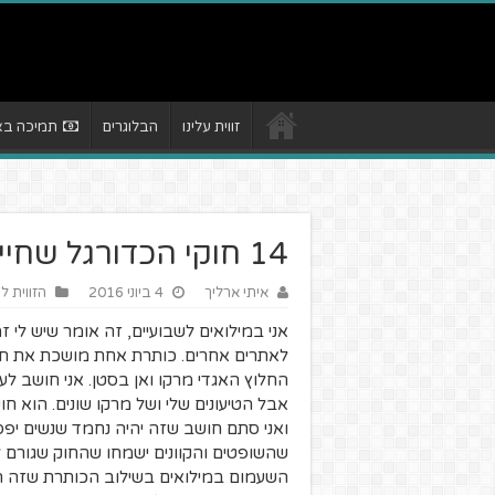
זווית עלינו
הבלוגרים
תמיכה באת
14 חוקי הכדורגל שחייבים לבטל
איתי ארליך
4 ביוני 2016
הזווית ל
אני במילואים לשבועיים, זה אומר שיש לי 
לאתרים אחרים. כותרת אחת מושכת את תשו
החלוץ האגדי מרקו ואן בסטן. אני חושב לע
אבל הטיעונים שלי ושל מרקו שונים. הוא ח
ואני סתם חושב שזה יהיה נחמד שנשים יפסי
שהשופטים והקוונים ישמחו שהחוק שגורם ל
השעמום במילואים בשילוב הכותרת שזה הרג