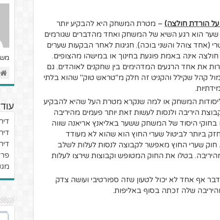
על הורדת חולצה)
– מטרת המשחק היא להבקיע יותר
שער הוא רגע השיא של המשחק ואחד מהדברים שגורמים
י (אחד צוהל והשני בוכה). חגיגות לאחר הבקעות שערים
ולצה אינה באמת פוגעת בחינוך או במישהו מהצופים.
משח
צרות את אחד הרגעים המדהימים בין שחקנים לאוהדים. גם
מול קהל שקילל והקניט זה חלק מ"טראש טוק" שהוא בלתי
ידתיות.
ליסודות המשחק או למה שנקרא מטרת העל שהיא להבקיע
עוד 
בוצת היריבה ולנסות לעשות זאת יותר פעמים מהיריבה
דיר
ו בחוקי היסוד של המשחק ששער באליאנץ אריאנה שווה
דיר
חזק ביותר לביטול שערי החוץ הוא שהוא לא מעודד
דירו
 חוק שערי החוץ מאפשר לקבוצה לנסות לעלות לשלב
פרי
היריבה. בטלו את החוק המטופש וקבוצות שירצו לעלות
מגנ
בר אף אחד לא יכול לטעון שזה ספורטיבי ועושה צדק
יריבה שלה זכתה בסוף באליפות.