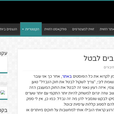
ר הזווית
זווית למצטרפים
פודקאסט הזווית
הקטגוריות
הנצפים ביות
עקוב
חיבורים
זמן לקרוא את כל הפוסטים
באתר
, אחר כך אני עובר
מת ליבי, "צריך לשקול לבטל את חוק הנבדל" טוען
צמי, איזה רעיון גאוני זה לבטל את החוק המעצבן הזה
ושב שזה יגרום למשחק להיות יותר התקפי עם יותר שערים
קו לבקש שנסביר להן מה זה נבדל. כמו כן, אין לי ספק
הם לספוג קללות ערסיות יבוטל.
ע קראתי הובילו אותי למחשבות על חוקים מיותרים או
בקטנ