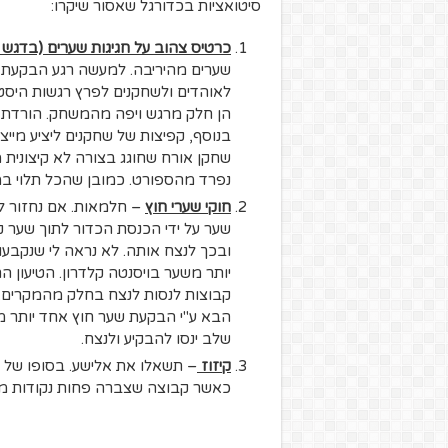
סיטואציות בכדורגל שאסור שיקרו:
כרטיס צהוב על חגיגות שערים (בדגש 
שערים מהיריבה. למעשה רגע הבקעת 
לאוהדים ולשחקנים לפרץ רגשות היסטר
הן חלק מרגש ויפה מהמשחק. הורדת ח
בנוסף, קפיצות של שחקנים ליציע מיי
שחקן אורח שחוגג בצורה לא קיצונית 
נפרד מהספורט. כמובן שהכל תלוי במ
חוקי שערי חוץ
– חלמאות. אם נחזור 
שער על ידי הכנסת הכדור לתוך שער ק
ובכך לנצח אותה. לא נראה לי שנקבע
יותר משער בויסנטה קלדרון. הטיעון ה
קבוצות לנסות לנצח בחלק מהמקרים.
הבא ע"י הבקעת שער חוץ אחד יותר מ
שלב ינסו להבקיע ולנצח.
קיזוז
– תשאלו את אלישע. בסופו של ד
כאשר קבוצה שצברה פחות נקודות מה