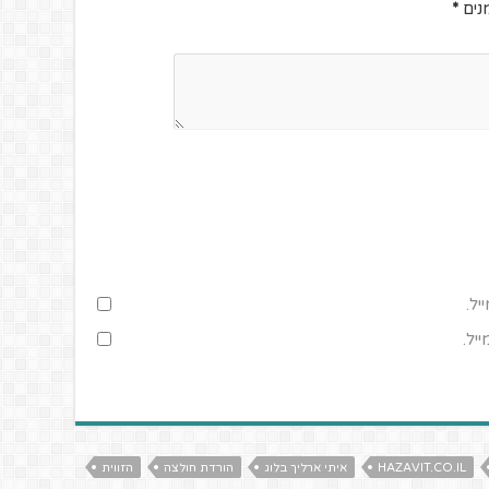
נים
*
יל.
יל.
HAZAVIT.CO.IL
איתי ארליך בלוג
הורדת חולצה
הזווית