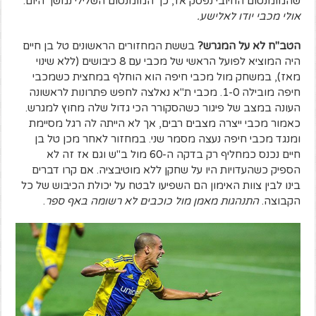
שהמומנטום החיובי נפסק אז, כך המומנטום השלילי נמשך היום.
אולי מכבי יודו לאלישע.
הטב"ח לא על המגרש?
בששת המחזורים הראשונים טל בן חיים
היה המוציא לפועל הראשי של מכבי עם 8 כיבושים (ללא שינוי
מאז), במשחק מול מכבי חיפה הוא הוחלף במחצית כשמכבי
חיפה מובילה 1-0. מכבי ת"א נאלצה לחפש פתרונות לראשונה
העונה במצב של פיגור כשהסקורר הכי גדול שלה מחוץ למגרש.
כאמור מכבי ייצרה מצבים רבים, אך לא הייתה לה רגל מסיימת
ומנגד מכבי חיפה נעצה מסמר שני. במחזור לאחר מכן טל בן
חיים נכנס כמחליף רק בדקה ה-60 מול ב"ש וגם אז זה לא
הספיק כשהעדויות היו על שחקן ללא מוטיבציה. אם קרו דברים
בינו לבין צוות האימון הם השפיעו לבטח על יכולת הכיבוש של כל
הקבוצה.
התנהגות מאמן מול כוכבים לא רשומה באף ספר
.