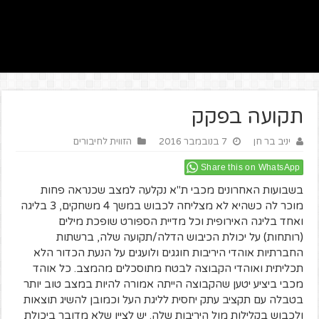
תקועה בפקק
יניב בר חן
7 בנובמבר 2016
הזווית לחיבורים
Share this on WhatsApp
בשבועות האחרונים מכבי ת"א נקלעה למצב שכנראה פחות
מוכר לה כשהיא לא מצליחה לכבוש במשך 4 משחקים, 3 בליגה
ואחד בליגה האירופית וכל מדיית הספורט שופכת מילים
(רותחות) על יכולת הכיבוש הדלה/תקועה שלה, ברשתות
החברתיות אוהדי היריבות חוגגים ולועגים על הנעת הכדור הלא
תכליתית ואוהדי הקבוצה לבטח מתוסכלים מהמצב. כל אוהד
מכבי ביציע יטען שהקבוצה הייתה אמורה להיות במצב טוב יותר
בטבלה עם תקציב עתק יחסית לליגת העל וכמובן להשיג תוצאות
ולכבוש בקלילות מול היריבות שלה. יש לציין שלא מדובר ביכולת