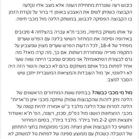
כיבוש רעה שנגררת מתחילת העונה אלא מצב אליו נקלעה
הקבוצה כשניתן לשים את האצבע באופן די ברור על נקודת הזמן
בו הקבוצה הפסיקה לכבוש, במשחק הליגה מול מכבי חיפה.
עד אותו משחק בחיפה, מכבי ת"א עברה בהצלחה 4 סיבובים
באירופה וסיימה את המחזור השישי בליגה עם הפרש שערים
מפחיד של 18-4, לכל הדעות הפרש שערים מצוין שמצביע על
התקפה פורייה שמחוררת רשתות. אם כך, מה קרה מאז? מה
גרם לבצורת הפתאומית? אני מסכים שמכבי הייתה שווה שער
אחד לפחות בכל אותם משחקים בהם לא כבשה והטור הזה היה
לא רלוונטי, אך מול העובדות והמציאות המשברית ייתכן שיש
הסבר למצב:
מול מי מכבי כבשה?
בבחינת ששת המחזורים הראשונים של
הליגה ניתן לזהות שהקבוצות שמולן שיחקה מכבי אינן מ"אריות"
הליגה למרות שכל הליגה מלבד ב"ש אמורה להיות קטנה על
מכבי. הניצחונות הושגו מול כפ"ס, סכנין, רעננה, הפ' ת"א ואשדוד
ותוצאת תיקו 2-2 מול בית"ר. מלבד בית"ר, בסיום המחזור
התשיעי כל הקבוצות אותן ניצחה מכבי ממוקמות בחצי התחתון
של הטבלה כשכולן עם ממוצע ספיגה של לפחות גול למשחק.
לא