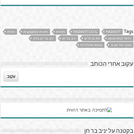
Tags
HAZAVIT
HAZAVIT.CO.IL
הזווית
הזווית המקצועית
הזוית
וידאר קיארטנסון
טל בן חיים
יניב בר חן
יניב בר חן בלוג
מכבי תל אביב
שוטא ארבלדזה
עקוב אחרי הכותב
עקוב
בקטנה על יניב בר חן