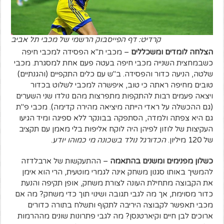
קרדיט: דף הפייסבוק הרשמי של מכבי תל אביב
הצלחה לומדים ומשכללים
– מכבי ת"א הפסידה למכבי חיפה
כשבמחצית השנייה מכבי חיפה בעטה פעם אחת למסגרת. מכבי
שלטה, הניעה כדור והפסידה. ב"ש עם כלים התקפיים (והגנתיים)
טובים מחיפה ראתה כי טוב, איפשרה למכבי לשלוט בכדור
ויצאה פעמים רבות להתקפות מתפרצות מהם נולדו שני השערים
(גם ההכשלה על ראדי הייתה מיציאה מהירה קדימה). מכבי פ"ת
גם היא צפתה ולמדה, הסתפקה בבונקר ללא ספיגה ומיד הגיעו
העקיצות של לוזון לפיהן היה לוקח אליפות בלי מאמן עם תקציב
של 120 מיליון.
הכדורגל נולד בשכונה מי כמוהו יודע
.
כשלון מפנימים ומשנים בהתאמה
– ההתעקשות של ארבלדזה
להמשיך באותו סגנון משחק אינה לגמרי מוטעית, הרי הוא אימן
את הקבוצה מתחילת העונה לצורת משחק, אופן תקיפה והנעת
כדור מסוימת, אך מה לגבי תגובה ושינוי תוך כדי משחק? מה אם
מכבי תאפשר לקבוצה היריבה לתקוף ותשלח בתורה כדורים
ארוכים לבן חיים וקיארטנסן? מה לגבי פתרונות שונים מההרמות