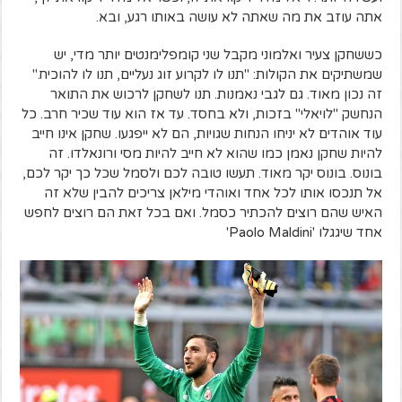
אתה עוזב את מה שאתה לא עושה באותו רגע, ובא.
כששחקן צעיר ואלמוני מקבל שני קומפלימנטים יותר מדי, יש
שמשתיקים את הקולות: "תנו לו לקרוע זוג נעליים, תנו לו להוכיח."
זה נכון מאוד. גם לגבי נאמנות. תנו לשחקן לרכוש את התואר
הנחשק "לויאלי" בזכות, ולא בחסד. עד אז הוא עוד שכיר חרב.
כל
עוד אוהדים לא יניחו הנחות שגויות, הם לא ייפגעו. שחקן אינו חייב
להיות שחקן נאמן כמו שהוא לא חייב להיות מסי ורונאלדו. זה
בונוס. בונוס יקר מאוד. תעשו טובה לכם ולסמל שכל כך יקר לכם,
אל תנכסו אותו לכל אחד ו
אוהדי מילאן צריכים להבין שלא זה
האיש שהם רוצים להכתיר כסמל. ואם בכל זאת הם רוצים לחפש
אחד שיגגלו
'
Paolo Maldini
'