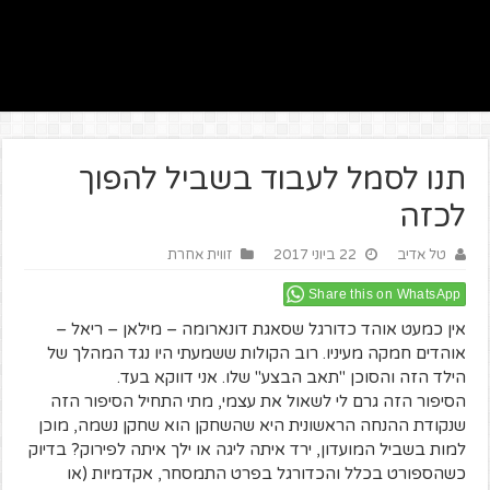
תנו לסמל לעבוד בשביל להפוך
לכזה
טל אדיב
22 ביוני 2017
זווית אחרת
Share this on WhatsApp
אין כמעט אוהד כדורגל שסאגת דונארומה – מילאן – ריאל –
אוהדים חמקה מעיניו. רוב הקולות ששמעתי היו נגד המהלך של
הילד הזה והסוכן "תאב הבצע" שלו. אני דווקא בעד.
הסיפור הזה גרם לי לשאול את עצמי, מתי התחיל הסיפור הזה
שנקודת ההנחה הראשונית היא שהשחקן הוא שחקן נשמה, מוכן
למות בשביל המועדון, ירד איתה ליגה או ילך איתה לפירוק? בדיוק
כשהספורט בכלל והכדורגל בפרט התמסחר, אקדמיות (או