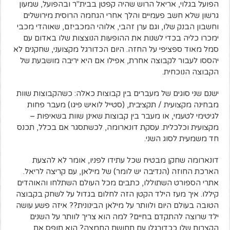
הפועל בגלוי, אריאל הרוש שהיה קפטן בבית"ר ובהפועל, שמעון
גרשון שלא חשב פעמיים והלך אחרי הגחמה הרוסית מירושלים
וחשבון הבנק שלו, וגם ערן זהבי, אלוהי המכביזם, שאוהדי מכבי
ימכרו כליה בכדי לשנות את ההופעות הנוצצות שלו באדום עם
סמל מאוד ספציפי על החזה. היום הכדורגל מקצועני, שחקנים לא
יהססו לעבור לקבוצה אחרת, אפילו אם היא יריבה מושבעת של
הקבוצה הנוכחית
.
ישנם שני סוגים של מעברים בין קבוצות כאלה: כשהקבוצות שוות
מבחינה מקצועית / תקציבית, (סטייל לואיש פיגו) מעבר פחות
לגיטימי לטעמי, או מעבר בין קבוצות שאינן שוות בשאיפות –
מקצועית וכלכלית. עסקת דונארומה, לכשתסגר אם בכלל, תכנס
חד משמעית לסוג השני.
דונארומה שחקן מבטיח שכל עתידו לפניו, אומר לא להצעת
הארכת החוזה (הנדיבה יש לומר) של מילאן, עם קריצה לריאל.
אתרי הספורט השתוללו, כתבים מכל העולם השתלחו והאוהדים
קיללו. איך מעז הילד הקטן הזה לחלום בגדול על לשחק בקבוצה
הטובה בעולם היום ולוותר על מילאן הבינונית?? איזה פשע עושה
ילד שרוצה להתקדם בחיים? למה הוא צריך לוותר על השנים
הקצרות שלו ככדורגלן עם תחושת החמצה? הוא תופס את