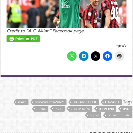
Credit to "A.C. Milan" Facebook page
לשתף
Tags
HAZAVIT
HAZAVIT.CO.IL
ג'יאנלואיג'י דונארומה
הזווית
הזוית
זווית אחרת
טל אדיב בלוג
מילאן
נאמנות
נאמנות בספורט
סמלים