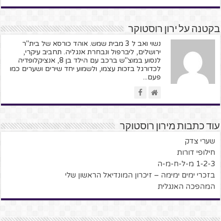
בקטנה על ירון רוסטוקר
נשוי ואב ל 3 מבית שמש. אוהד כורסא של בית"ר
ירושלים, ליברפול ונבחרת אנגליה. תחביב עיקרי,
לנסוע במוצ"ש ברכב עם הילד בן 8, אנציקלופדיה
לכדורגל בזכות עצמו, ולשמוע יחד שירים ושערים כמו
פעם...
עוד כתבות מירון רוסטוקר
שערי צדק
חילופי דורות
1-2-3 מ-ל-ח-מ-ה
בזכרי ימים ימימה – זיכרון המונדיאל הראשון שלי
המהפכה האנגלית