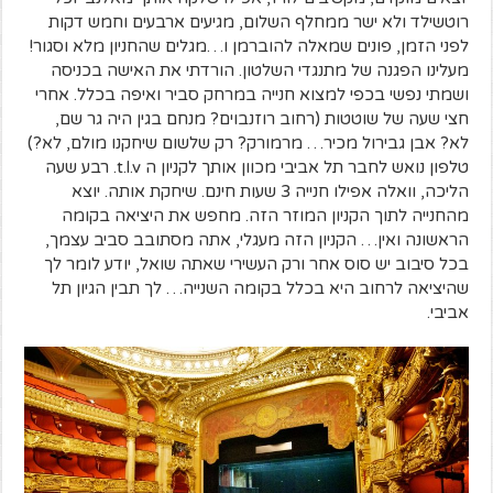
רוטשילד ולא ישר ממחלף השלום, מגיעים ארבעים וחמש דקות
לפני הזמן, פונים שמאלה להוברמן ו…מגלים שהחניון מלא וסגור!
מעלינו הפגנה של מתנגדי השלטון. הורדתי את האישה בכניסה
ושמתי נפשי בכפי למצוא חנייה במרחק סביר ואיפה בכלל. אחרי
חצי שעה של שוטטות (רחוב רוזנבוים? מנחם בגין היה גר שם,
לא? אבן גבירול מכיר… מרמורק? רק שלשום שיחקנו מולם, לא?)
טלפון נואש לחבר תל אביבי מכוון אותך לקניון ה t.l.v. רבע שעה
הליכה, וואלה אפילו חנייה 3 שעות חינם. שיחקת אותה. יוצא
מהחנייה לתוך הקניון המוזר הזה. מחפש את היציאה בקומה
הראשונה ואין… הקניון הזה מעגלי, אתה מסתובב סביב עצמך,
בכל סיבוב יש סוס אחר ורק העשירי שאתה שואל, יודע לומר לך
שהיציאה לרחוב היא בכלל בקומה השנייה… לך תבין הגיון תל
אביבי.