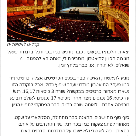
קרדיט לויקיפדיה
יצאתי, הלכתי רבע שעה, כבר מרגיש כמו בכדורגל. ברמזור שואל
זוג מה הכיוון לתיאטרון. מסבירים לי, "אתה בא להפגנה…?"
שואלים. לא תודה, אני כבר בלחץ זמן.
מגיע לתיאטרון, האישה כבר בפנים הכרטיסים אצלה. כרטיסי נייר
כמו פעם? התיאטרון מודרני ועבר שיפוץ גדול, אבל בנקודה הזו
נשארו מאחור. כרטיסים בבקשה? שורה 3 כיסאות 16,17. רגע!
עד כיסא 16 נכנסים מצד אחד. מכיסא 17 נכנסים לאולם רובינא
מכניסה אחרת…לאותה שורה בדיוק. כבר הפסקתי לחפש הגיון.
סוף סוף מתיישבים. ההצגה כבר מתחילה, הסלולארי על שקט.
מאחור לפתע צעקות כמו בכדורגל. שני זוגות רבים על אותם
כסאות…פה לא טדי ולא יישבו על המדרגות. סדרנים באים