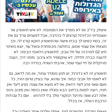
אישית, בד"כ אני לא מפריך את הסטיגמה. לא איש תיאטרון אני
ואצטדיוני הכדורגל קורצים לי בהרבה, אבל לפעמים צריך גם את
זה, בטח כשיש לך בבית אישה שהתיאטרון דווקא קורץ לה. וכך
מצאתי את עצמי אמש, בחולצה מכופתרת ומעיל עור, יוצא מאזור
חיוג 02 למרכזה של תל אביב, לתיאטרון הלאומי הבימה. לא
להצגה כבדה חלילה, לא שייקספיר ולא צ'כוב. סימני דרך, הצגה
מוזיקלית על חיי נעמי שמר, אהבתי השנייה במידה רבה.
תיאטרון זה לא כדורגל, יש חניון מסודר צמוד, אין מה לדאוג, גם
לא לאנטי תל אביבי כמוני. איך שהוא, עוד בעידן טרום הוויז, כל
פעם שאני נוהג לעיר הזאת, אני לא מוצא את עצמי. מגיע ליעד ואין
חניה, רוצה לפנות ברחוב הבא ומגלה שאין כניסה ואין סיבוב והופ
אתה רבע שעה מהיעד המקורי שלך בלי להרגיש… ועם כל עבודות
הרכבת האלה, אז בכלל.
יוצאים מוקדם, מקשיבים לוויז, אפילו שלקח אותך מאלנבי וכל