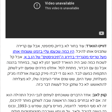
דווייט הווארד:
עוד בחור לא בדיוק סימפטי, אבל עם קריירה
שתכניס אותו להיכל.
היו כמה שכעסו עליי בזמנו ששמתי אותו
מעל טרייסי מקגריידי בדירוג ה"תיכוניסטים" של הנ.ב.א
,
אבל קל
לשכוח כמה טוב היה הווארד למשך זמן לא קצר, במיוחד בהגנה
אבל גם עם הכדור, מתחת לסל. אתלט מדהים שפעם ידע לשתק
התקפות כמעט לבד. הוא גם די לבדו פירק קבוצת אורלנדו מג'יק
מוצלחת, שעד היום, שש שנים אחרי העזיבה שלו, לא מצליחה
להתאושש. לא כל שחקן יכול לעשות דבר כזה.
קווין לאב:
אחד הדברים ששוכחים לעיתים לגבי היכל התהילה הוא
זה: אם לא נבחרים בשנה הראשונה שבה לשחקן מותר להיכנס,
זה לא סוף הסיפור. לדוגמה, מוריס צ'יקס, שפרש ב-1993, נכנס
רק השנה להיכל. ולאב, על פי נתון שעכברי סטטיסטיקות חולים