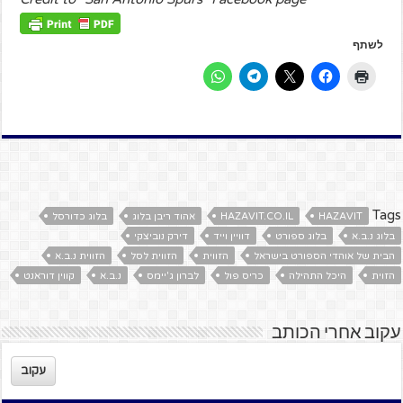
לשתף
Tags
HAZAVIT
HAZAVIT.CO.IL
אהוד ריבן בלוג
בלוג כדורסל
בלוג נ.ב.א
בלוג ספורט
דוויין וייד
דירק נוביצקי
הבית של אוהדי הספורט בישראל
הזווית
הזווית לסל
הזווית נ.ב.א
הזוית
היכל התהילה
כריס פול
לברון ג'יימס
נ.ב.א
קווין דוראנט
עקוב אחרי הכותב
עקוב