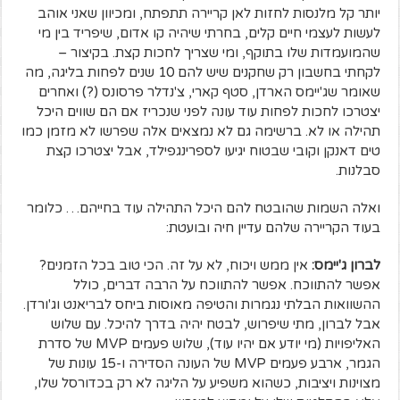
יותר קל מלנסות לחזות לאן קריירה תתפתח, ומכיוון שאני אוהב
לעשות לעצמי חיים קלים, בחרתי שיהיה קו אדום, שיפריד בין מי
שהמועמדות שלו בתוקף, ומי שצריך לחכות קצת. בקיצור –
לקחתי בחשבון רק שחקנים שיש להם 10 שנים לפחות בליגה, מה
שאומר שג'יימס הארדן, סטף קארי, צ'נדלר פרסונס (?) ואחרים
יצטרכו לחכות לפחות עוד עונה לפני שנכריז אם הם שווים היכל
תהילה או לא. ברשימה גם לא נמצאים אלה שפרשו לא מזמן כמו
טים דאנקן וקובי שבטוח יגיעו לספרינגפילד, אבל יצטרכו קצת
סבלנות.
ואלה השמות שהובטח להם היכל התהילה עוד בחייהם… כלומר
בעוד הקריירה שלהם עדיין חיה ובועטת:
לברון ג'יימס:
אין ממש ויכוח, לא על זה. הכי טוב בכל הזמנים?
אפשר להתווכח. אפשר להתווכח על הרבה דברים, כולל
ההשוואות הבלתי נגמרות והטיפה מאוסות ביחס לבריאנט וג'ורדן.
אבל לברון, מתי שיפרוש, לבטח יהיה בדרך להיכל. עם שלוש
האליפויות (מי יודע אם יהיו עוד), שלוש פעמים MVP של סדרת
הגמר, ארבע פעמים MVP של העונה הסדירה ו-15 עונות של
מצוינות ויציבות, כשהוא משפיע על הליגה לא רק בכדורסל שלו,