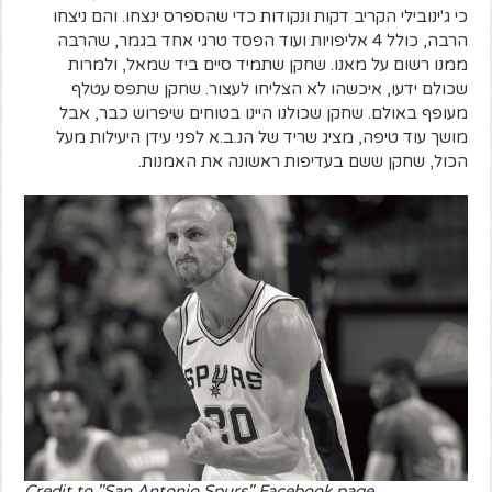
כי ג'ינובילי הקריב דקות ונקודות כדי שהספרס ינצחו. והם ניצחו
הרבה, כולל 4 אליפויות ועוד הפסד טרגי אחד בגמר, שהרבה
ממנו רשום על מאנו. שחקן שתמיד סיים ביד שמאל, ולמרות
שכולם ידעו, איכשהו לא הצליחו לעצור. שחקן שתפס עטלף
מעופף באולם. שחקן שכולנו היינו בטוחים שיפרוש כבר, אבל
מושך עוד טיפה, מציג שריד של הנ.ב.א לפני עידן היעילות מעל
הכול, שחקן ששם בעדיפות ראשונה את האמנות.
Credit to "San Antonio Spurs" Facebook page