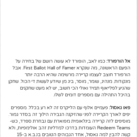
אל הורפורד:
כמו לאב, הופורד לא עושה רושם של בחירה על
הפעם הראשונה, מה שנקרא First Ballot Hall of Famer. אבל
הורפורד חוצב לעצמו קריירה מרשימה שהיא הרבה יותר
מנקודות. מנהיג, שומר, מוסר, ביג מן שיודע לעשות די הכול. שחקן
שהגיע לפלייאוף תמיד ואולי הכי חשוב, יש לא מעט שחקנים
בהיכל התהילה עם מספרים דומים לשלו.
פאו גאסול:
פעמיים אלוף עם הלייקרס זה לא רע בכלל. מספרים
יפים לאורך הקריירה לפני שהזיקנה הגבירה הילוך זה בסדר גמור.
מוסיפים לזה קריירה בינלאומית מפוארת עם נבחרת ספרד, כש-
Redeem Teams העומדות בדרכו למדליות זהב אולימפיות, ולא
קשה להבין למה גאסול, אחד הגבוהים הטובים בנ.ב.א ב-15