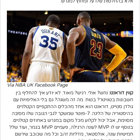
אלא בהחלטות שלו על ומחוץ למגרש.
Via NBA UK Facebook Page
קווין דוראנט:
נחש? אולי. רגיש? מאוד. לא יודע איך להחליף בין
חשבונות בטוויטר? בטוח. מה זה משנה? גם בלי האליפויות עם
גולדן סטייט, דוראנט הוא אחד מהכלים ההתקפיים הקטלניים
בהיסטוריה של הליגה. 7-פוטר שמשקר לגבי הגובה שלו מסיבה
מסוימת, אבל יכול לקלוע מכל מקום במגרש באחוזים קטלניים.
בנוסף יש לו MVP לעונה הרגילה, פעמיים MVP בגמר, ועוד שלל
חמישיות עונה, אולסטאר, מדליות זהב וכל מה שכוכב שירשם