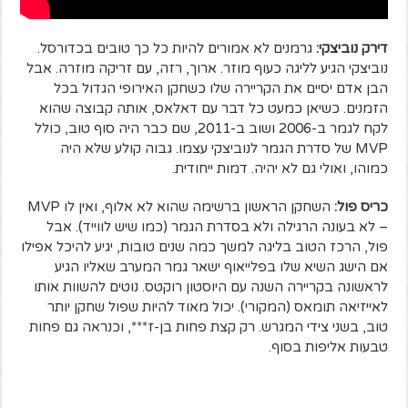
דירק נוביצקי:
גרמנים לא אמורים להיות כל כך טובים בכדורסל.
נוביצקי הגיע לליגה כעוף מוזר. ארוך, רזה, עם זריקה מוזרה. אבל
הבן אדם יסיים את הקריירה שלו כשחקן האירופי הגדול בכל
הזמנים. כשיאן כמעט כל דבר עם דאלאס, אותה קבוצה שהוא
לקח לגמר ב-2006 ושוב ב-2011, שם כבר היה סוף טוב, כולל
MVP של סדרת הגמר לנוביצקי עצמו. גבוה קולע שלא היה
כמוהו, ואולי גם לא יהיה. דמות ייחודית.
כריס פול:
השחקן הראשון ברשימה שהוא לא אלוף, ואין לו MVP
– לא בעונה הרגילה ולא בסדרת הגמר (כמו שיש לווייד). אבל
פול, הרכז הטוב בליגה למשך כמה שנים טובות, יגיע להיכל אפילו
אם הישג השיא שלו בפלייאוף ישאר גמר המערב שאליו הגיע
לראשונה בקריירה השנה עם היוסטון רוקטס. נוטים להשוות אותו
לאייזיאה תומאס (המקורי). יכול מאוד להיות שפול שחקן יותר
טוב, בשני צידי המגרש. רק קצת פחות בן-ז***, וכנראה גם פחות
טבעות אליפות בסוף.