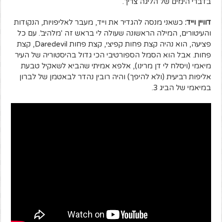
בדברי הימים של הליגה צריך.
דוויין וייד:
כשאני מנסה להגדיר את וייד, מעבר לאליפויות, הנקודות
והעיטורים, המילה הראשונה שעולה לי בראש זה 'מלהיב'. עם כל
פציעה, הוא נהיה קצת פחות קפיצי, קצת פחות Daredevil, קצת
פחות. אבל הוא הסמל הספורטיבי הכי גדול בהיסטוריה של העיר
מיאמי (ויסלח לי דן מרינו), אלפא אמיתי שהביא לשאקיל טבעת
אליפות רביעית (ולא להיפך) והיה רובין נהדר לבאטמן של לברון
במיאמי של הביג 3.