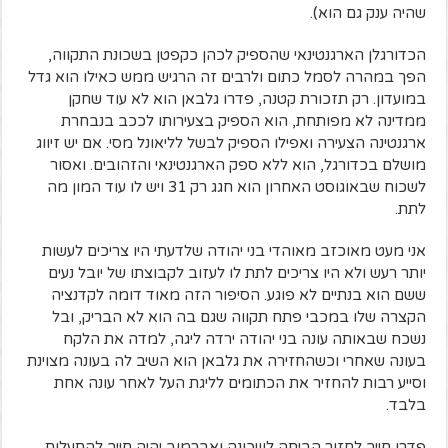
שהיה ענק גם הוא).
הכדורגלן הארגנטינאי שהספיק לכהן כ
קפטן בשכונת התקווה,
הפך במהרה לסמל כתום ולרבים זה הרגיש ממש כאילו הוא גדל
במועדון. רק תזכורת קטנה, פדרו גלבאן הוא לא עוד שחקן
ממדינה לא מפותחת, הוא הספיק בצעירותו לככב בנבחרת
ארגנטינה הצעירה ואפילו הספיק לבשל לליאונל מסי.
אם יש זיווג
מושלם בכדורגל, הוא ללא ספק הארגנטינאי והזהובים. ואסור
לשכוח שבאוגוסט האחרון הוא חגג רק 31 ויש לו עוד המון מה
לתת.
אני מעט מאוכזב מאוהדי בני יהודה שלדעתי היו צריכים לעשות
יותר רעש ולא היו צריכים לתת לו לעזוב לקבוצתו של יובל נעים
ששם הוא בנתיים לא פוגע. הסיפור הזה מאוד דומה לקדנציה
הקצרה שלו במכבי פתח תקווה שגם בה הוא לא הבריק, ובל
נשכח שבאותה עונה בני יהודה ירדה ליגה, למדה את הלקח
בעונה שאחרי וכשהחזירה את גלבאן הוא השיב לה בעונה מצוינת
וסייע רבות להחזיר את הכתומים לליגת העל לאחר עונה אחת
בלבד.
פדרו חייב לחזור הביתה לשכונה
ו
אברמוב יהיה חייב להתעלות