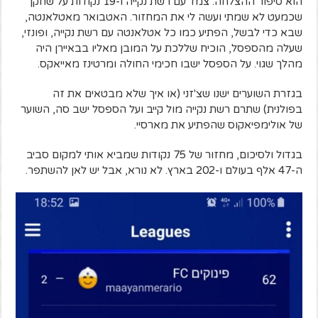
הוא סיפור ההצלחה. צמד עם רשת נקייה ו-19 נקודות על שחקן
שכמעט לא שמתי ועשה לי את המחזור. האטבואר מאטלאנטה,
שבא כדי לבשל, הפתיע כמו כל אטלאנטה עם רשת נקייה, ופונזי,
שעלה מהספסל, הוכיח שללכת על המובן מאליו בבאיירן היה
מהלך שגוי. על הספסל ישבו חכימי החולה ומרטינז מאייאקס.
בגזרת השוערים ישנו שצ'זני (או איך שלא מבטאים את זה
בפולנית) שתרם רשת נקייה מול קייב ועל הספסל ישב סה, השוער
של אולימפיאקוס שהפתיע את מארסיי.
בגדול ולסיכום, מחזור של 75 נקודות שמביא אותי למקום סביב
ה-47 אלף בעולם ו-202 בארץ. לא נורא, אבל יש לאן להשתפר.