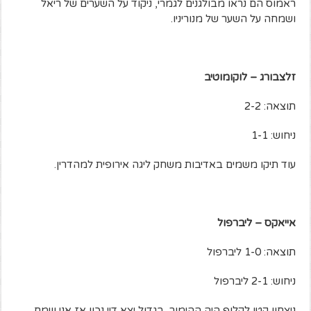
ראמוס הם נראו מבולגנים לגמרי, ניקוד על השערים של ריאל
ושמחה על השער של מנוריניו.
זלצבורג – לוקומוטיב
תוצאה: 2-2
ניחוש: 1-1
עוד תיקו משמים באדיבות משחק ליגה אירופית למהדרין.
אייאקס – ליברפול
תוצאה: 1-0 ליברפול
ניחוש: 2-1 ליברפול
ניצחון קטן לקלופ היה ההימור, בגדול יצא דיי נכון אז אני שמח.