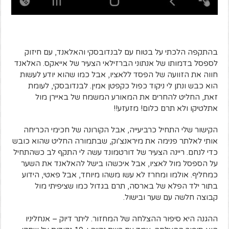
בהתקפה הלכתי על בטוח עם לבנדובסקי והאלאנד, עם חיזוק
לספסל בדמותו של אנתוני הברזילאי הצעיר של אייאקס. האלאנד
חווה את הזוועה של הפסד ללאציו, אבל כמו שהוא יודע לעשות
הוא כבש ונתן לי ניקוד כפול כקפטן אמין. לבנדובסקי, לעומת
זאת, החליט להחרים את המאורע המשמח של באיירן מול
אתלטיקו ולא תרם כלום! מזעזע!!
הקישור שלי התחיל כרביעייה, אבל הקורונה של חכימי הכריחה
אותי לאלתר פנימה את מיראנצ'וק, שבתמורה החליט שהוא כובש
כדי לנחם. ריינה הצעיר של דורטמונד עשה לי התקף לב כשהתחיל
על הספסל מול לאציו, אבל איכשהו בישל להאלאנד את השער
כמחליף. אולמו ומחרז לא עשו משהו מיוחד, אבל פאטי, הידוע
בתור ילד הפלא של בארסה, תרם בגדול כמו שציפיתי מול
קבוצה חלשה עם שער ובישול.
ההגנה היא סיפור ההצלחה של המחזור. ליתר דיוק – אנחליניו