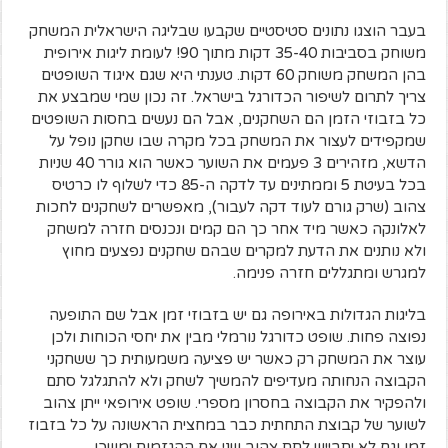
בעבר הוצגו נתונים סטיסטיים שקבעו שבליגה הישראלית המשחק
משוחק בסביבות 35-40 דקות מתוך 90! לעומת ליגות אירופית
בהן המשחק משוחק 60 דקות. טענתי היא שגם איגוד השופטים
צריך לתרום לשיפור הכדורגל בישראל. זה נכון שמי שמבצע את
כל בזבוזי הזמן הם השחקנים, אבל הם נעשים בחסות השופטים
שמקפידים לעצור את המשחק בכל מקרה שבו שחקן נופל על
הדשא, מזהירים 3 פעמים את השוער כאשר הוא גורר 40 שניות
בכל בעיטת 5 וממתינים עד לדקה ה-85 כדי לשלוף לו כרטיס
צהוב (שרק גורם לעוד דקה לעבור), מאפשרים לשחקנים לחכות
לאלונקה כאשר מיד אחר כך הם קמים ונכנסים חזרה למשחק
ולא נותנים את הדעת למקרים שבהם שחקנים נפצעים מחוץ
למגרש ומתגללים חזרה פנימה.
בליגות הגדולות באירופה גם יש בזבוזי זמן אבל שם התופעה
נפוצה פחות. שופט כדורגל נורמלי מבין את יחסי הכוחות ולכן
עוצר את המשחק רק כאשר יש פציעה משמעותית כך ששחקני
הקבוצה הנחותה מעדיפים להמשיך לשחק ולא להתגלגל סתם
ולהפקיר את הקבוצה בחסרון מספרי. שופט אירופאי ייתן צהוב
לשוער של קבוצת התחתית כבר במחצית הראשונה על כל בזבוז
זמן וגם לא יתבייש לתת צהוב שני אם ההגזמות ימשכו.