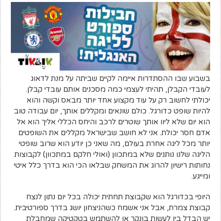
בשבוע שבו ההסתדרות איימה לקיים שביתה על מנת לדאוג
לעובדי הקבלן, תהיתי לעצמי כמה מסכנים אותם עובדי קבלן.
יכולתי לחשוב רק על עוד מקצוע אחד יותר מבאס וקשה והוא
להיות שופט כדורגל. כולם שונאים ומקללים אותך, יום עבודה טוב
הוא יום שלא ליוו אותך שוטרים לרכב והיחס הכללי אליך הוא אל
אדם חסר יכולת. אני לא חושב שבישראל מקללים את השופטים
יותר מכל ליגה אחרת בעולם, מה שאני כן יודע הוא שרוב שופטי
הליגה שלנו נותנים שלא במתכוון (ואולי חלקם במתכוון) לקבוצות
נחותות רישיון להרוג את המשחק שבלאו הכי הוא בדרך כלל איטי
ומייגע.
היופי בכדורגל הוא שקבוצת תחתית יכולה בכל יום נתון לנצח
קבוצת צמרת, אבל אני אשמח כשהניצחון יושג בדרך ספורטיבית.
יש הבדל בין לעשות בונקר או להשתמש בטקטיקה שמחבלת