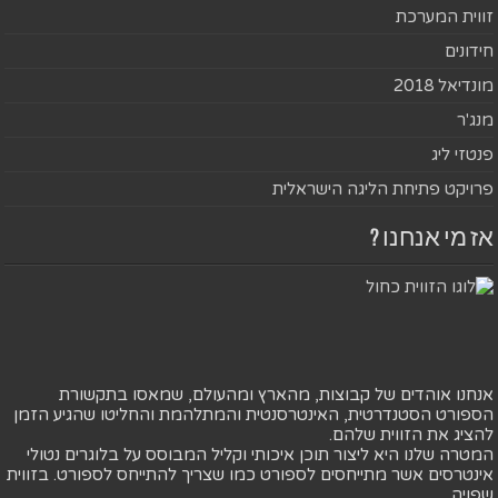
זווית המערכת
חידונים
מונדיאל 2018
מנג'ר
פנטזי ליג
פרויקט פתיחת הליגה הישראלית
אז מי אנחנו ?
אנחנו אוהדים של קבוצות, מהארץ ומהעולם, שמאסו בתקשורת
הספורט הסטנדרטית, האינטרסנטית והמתלהמת והחליטו שהגיע הזמן
להציג את הזווית שלהם.
המטרה שלנו היא ליצור תוכן איכותי וקליל המבוסס על בלוגרים נטולי
אינטרסים אשר מתייחסים לספורט כמו שצריך להתייחס לספורט. בזווית
שפויה.