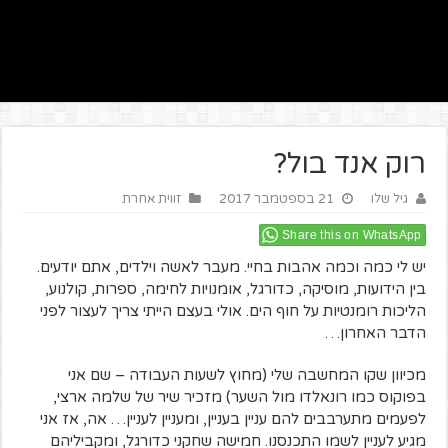
רוק אנד בול?
גיל שלו
21 בספטמבר 2017
זווית אחרת
Share this on WhatsApp
יש לי כמה וכמה אהבות בחיי. מעבר לאשה וילדים, אתם יודעים.
בין הידועות, מוסיקה, כדורגל, אומנויות לחימה, ספרות, קולנוע,
הליכות רומנטיות על חוף הים. אולי בעצם הייתי צריך לעצור לפני
הדבר האחרון…
מכיוון שקו המחשבה שלי (מחוץ לשעות העבודה – שם אני
בפוקוס כמו רונאלדו מול השער) מזכיר שיר של שלמה ארצי,
לפעמים מתערבבים להם עניין בעניין, ומעניין לעניין… אה, אז אני
מגיע לעניין לשמו התכנסנו. חמישה שחקני כדורגל, ומקביליהם