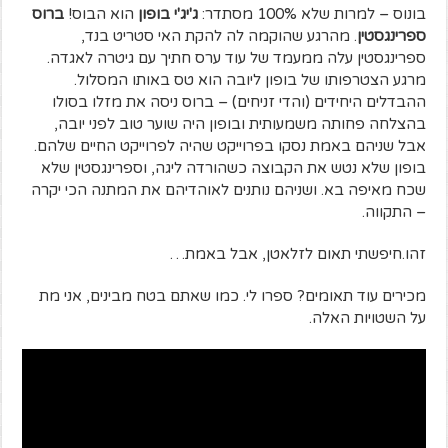
בונוס – למרות שלא 100% מסתדר:
ג'יג'י בופון
הוא הבוס!
ברוס
ספרינגסטין
. מהרגע שהוקמה לה להקת האי סטריט בנד,
ספרינגסטין עלה ממעמד של עוד ערס חתיך עם גיטרה לאגדה.
מרגע הצטרפותו של בופון ליובה הוא טס באותו המסלול.
ההבדלים היחידים (והדי זניחים) – ברוס ניסה את מזלו בסולו
בהצלחה פחותה משמעותית ובופון היה שוער טוב לפני יובה,
אבל שניהם באמת נסקו בפרוייקט שהיה לפרוייקט החיים שלהם.
בופון שלא נטש את הקבוצה כשהורדה ליגה, וספרינגסטין שלא
שכח מאיפה בא. ושניהם נותנים לאוהדיהם את המתנה הכי יקרה
– התקווה.
זהו.חיפשתי תאום לזלאטן, אבל באמת…
מכירים עוד תאומים? ספרו לי. כמו שאתם בטח מבינים, אני מת
על השטויות האלה.