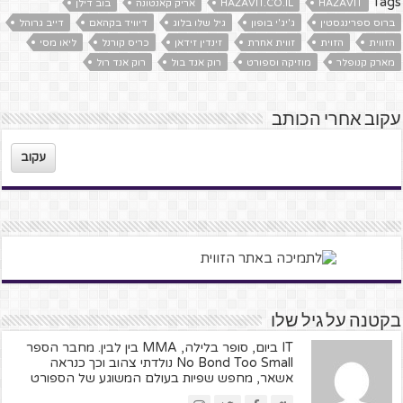
Tags
HAZAVIT
HAZAVIT.CO.IL
אריק קאנטונה
בוב דילן
ברוס ספרינגסטין
ג'יג'י בופון
גיל שלו בלוג
דיוויד בקהאם
דייב גרוהל
הזווית
הזוית
זווית אחרת
זינדין זידאן
כריס קורנל
ליאו מסי
מארק קנופלר
מוזיקה וספורט
רוק אנד בול
רוק אנד רול
עקוב אחרי הכותב
עקוב
בקטנה על גיל שלו
IT ביום, סופר בלילה, MMA בין לבין. מחבר הספר
No Bond Too Small נולדתי צהוב וכך כנראה
אשאר, מחפש שפיות בעולם המשוגע של הספורט