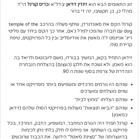
זוג התאומים הבא הוא
זינדין זידאן
יבדל"א ו
כריס קורנל
הי"ד.
מה?! כן, כן. תקשיבו, זה די ברור.
קורנל הקים את סאונדגרדן, שיתף פעולה בהרכב temple of the
dog עם חברה שהפכו לפרל ג'אם, אחר כך הקים ביחד עם פליטי
רייג' אגיינסט ד'ה מאשין את אודיוסלייב ובין כל הפרוייקטים, טיפח
קריירת סולו.
זידאן התחיל בקאן, המשיך בבורדו, משם ליובנטוס ולריאל בה
הוא מאמן. ולא נשכח את חלקו (העצום) בהצלחת הנבחרת
הנהדרת של צרפת בסוף שנות ה 90.
שניהם היו גורמים מרכזיים ומשפיעים ביותר מפרוייקט אחד או
שניים מוצלחים ומוערכים.
שניהם הצליחו "מחוץ לבית"
שניהם "הביאו תוצאות" מעולות בפרוייקטי הסולו שלהם (זידאן
כמאמן)
קורנל תמיד היה הגורם המחבר, המשפיע, הדבק, המרכז, בכל
פרוייקט בו השתתף. אני מייחס לו חלק בלתי ניתן לכימות
בהיווצרותה של "סצינת סיאטל" הידועה. את הכבוד שרוכשים