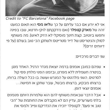
Credit to "FC Barcelona" Facebook page
אני לא יודע אם כבר עליתם על כך ש
ליאו מסי
הוא תאום כמעט
זהה של
מארק קנופלר
(ואם נזדקקתם לויקי-חרטא, שבו בפינה
וחפשו ביוטיוב. קצת חינוך מוסיקלי לא הזיק לאיש). מה משותף
לסולן והגיטריסט של דייר סטרייטס ולשחקן הכי טוב בעולם (על פי
דיווחים זרים)?
שני דברים מרכזיים:
שניהם כמובן אומנים ברמה יוצאת מגדר הרגיל. האחד מנגן
בגיטרה חשמלית ללא מפרט, ובזמנו הפנוי מלחין פסי קול
לסרטים. השני מלהטט על המגרש ועושה בו ככל העולה ברוחו,
ברצותו מבקיע, ברצותו מבשל, עובר שחקן או חמישה…
אומנים יוצאי דופן.
אבל הדבר שבאמת משותף להם הוא שלמרות היותם פנומנים
בלתי מעורערים, עדיין הם לא מקבלים את החותמת של "הכי
טוב אי פעם". לקנופלר יזכירו את הנדריקס ופייג' ולמסי את