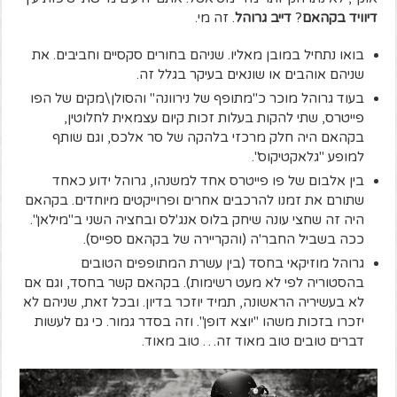
דיוויד בקהאם
?
דייב גרוהל
. זה מי.
בואו נתחיל במובן מאליו. שניהם בחורים סקסיים וחביבים. את
שניהם אוהבים או שונאים בעיקר בגלל זה.
בעוד גרוהל מוכר כ"מתופף של נירוונה" והסולן\מקים של הפו
פייטרס, שתי להקות בעלות זכות קיום עצמאית לחלוטין,
בקהאם היה חלק מרכזי בלהקה של סר אלכס, וגם שותף
למופע "גלאקטיקוס".
בין אלבום של פו פייטרס אחד למשנהו, גרוהל ידוע כאחד
שתורם את זמנו להרכבים אחרים ופרוייקטים מיוחדים. בקהאם
היה זה שחצי עונה שיחק בלוס אנג'לס ובחציה השני ב"מילאן".
ככה בשביל החבר'ה (והקריירה של בקהאם ספייס).
גרוהל מוזיקאי בחסד (בין עשרת המתופפים הטובים
בהסטוריה לפי לא מעט רשימות). בקהאם קשר בחסד, וגם אם
לא בעשיריה הראשונה, תמיד יוזכר בדיון. ובכל זאת, שניהם לא
יזכרו בזכות משהו "יוצא דופן". וזה בסדר גמור. כי גם לעשות
דברים טובים טוב מאוד זה… טוב מאוד.