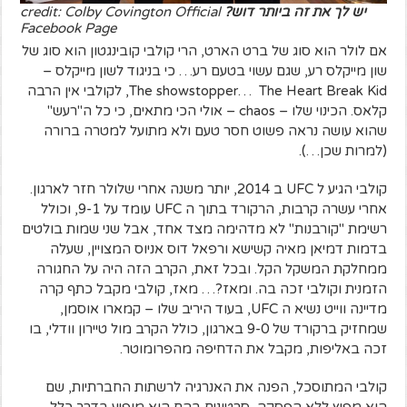
יש לך את זה ביותר דוש?
credit: Colby Covington Official
Facebook Page
אם לולר הוא סוג של ברט הארט, הרי קולבי קובינגטון הוא סוג של
שון מייקלס רע, שגם עשוי בטעם רע… כי בניגוד לשון מייקלס –
The showstopper… The Heart Break Kid, לקולבי אין הרבה
קלאס. הכינוי שלו – chaos – אולי הכי מתאים, כי כל ה"רעש"
שהוא עושה נראה פשוט חסר טעם ולא מתועל למטרה ברורה
(למרות שכן…).
קולבי הגיע ל UFC ב 2014, יותר משנה אחרי שלולר חזר לארגון.
אחרי עשרה קרבות, הרקורד בתוך ה UFC עומד על 9-1, וכולל
רשימת "קורבנות" לא מדהימה מצד אחד, אבל שני שמות בולטים
בדמות דמיאן מאיה קשישא ורפאל דוס אניוס המצויין, שעלה
ממחלקת המשקל הקל. ובכל זאת, הקרב הזה היה על החגורה
הזמנית וקולבי זכה בה. ומאז?… מאז, קולבי מקבל כתף קרה
מדיינה ווייט נשיא ה UFC, בעוד היריב שלו – קמארו אוסמן,
שמחזיק ברקורד של 9-0 בארגון, כולל הקרב מול טיירון וודלי, בו
זכה באליפות, מקבל את הדחיפה מהפרומוטר.
קולבי המתוסכל, הפנה את האנרגיה לרשתות החברתיות, שם