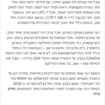
אבל מה שבלט למי שעקב אחריו, עם חזרתו, היתה גישה אולי
יותר בוגרת ומקצוענית. האיש תמיד רצה לנצח, תמיד רצה לספק
את הצופים ולתת להם "שואו", אבל ל UFC הוא חזר במשקל
נמוך יותר מבעבר (ירד מ 185 ל 170), בכושר גופני הרבה יותר
טוב, ובאופן כללי יותר מוכן לבמה המרכזית של הספורט.
רובי אמנם מוןתיקי הארגון, אבל צריך היה לטפס שלב אחרי שלב,
עד שהגיע לפסגה. אחרי נצחונות על מועמדים טבעיים בזמנו, כגון
ג'וש קושצ'ק, רורי מקדונלד (אלוף המחלקה המקבילה בארגון
בלאטור), ג'ייק אלנברגר, ומאט בראון – כשבטווח היה הפסד
בודד לג'וני הנדריקס (שמשום מה, לא נראה אותו דבר מאז כניסת
USADA) בקרב על החגורה אותה הותיר GSP בודדה – קיבל את
הטייטל שוט – שוב, נגד אותו הנדריקס.
הפעם רובי עשה מספיק על מנת לזכות באליפות, אחריה הגן על
החגורה פעמיים. פעם בקרב שהפך לקלאסיקה של MMA מול
רורי מקדונלד, ופעם בקרב צמוד מול קרלוס קונדיט. ב 2016
הפסיד רובי את החגורה לאחד האלופים היותר דומיננטיים,
טיירון
וודלי
.