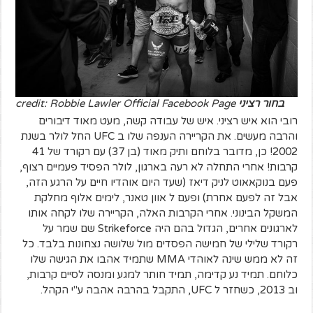
בחור רציני
credit: Robbie Lawler Official Facebook Page
רובי הוא איש רציני. איש של עבודה קשה, מעט מאוד דיבורים
והרבה מעשים. את הקריירה הענפה שלו ב UFC החל לולר בשנת
2002! כן, מדובר בלוחם ותיק מאוד (בן 37) עם רקורד של 41
קרבות! אחרי התחלה לא רעה בארגון, לולר הפסיד פעמיים רצוף,
פעם בנוקאאוט לניק דיאז (שעד היום אוהדיו חיים על הרגע הזה,
אבל זה לפעם אחרת) ופעם ל אוון טאנר, לימים אלוף מחלקת
המשקל הבינוני. אחרי הקרבות האלה, הקריירה שלו לקחה אותו
לארגונים אחרים, הגדול בהם היה Strikeforce שם שמר על
רקורד שלילי של חמישה הפסדים מול שלושה נצחונות בלבד. כל
זה לא ממש שינה לאוהדי MMA שתמיד אהבו את הגישה שלו
כלוחם. תמיד נע קדימה, תמיד חותר למגע ומנסה לסיים קרבות,
וב 2013, כשחזר ל UFC, התקבל בהרבה אהבה ע"י הקהל.