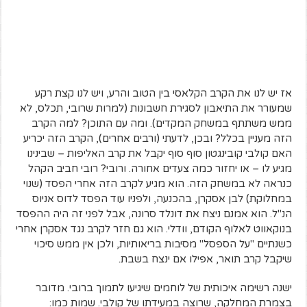
אז יש לנו את הקרב הקלאסי בין הטוב והרע, ויש לנו קצת רקע
שמעורר את התיאבון לסגירת חשבונות (למרות שרובי, תכלס, לא
ממש משתתף במשחק המקדים). ומה עם התוכן? למה הקרב
הזה מעניין בכלל? ובכן, לדעתי (ורבים אחרים), הקרב הזה יכריע
האם קולבי קובינגטון סוף סוף יקבל את קרב האליפות – שבינינו
מגיע לו – או יחזור כמה צעדים אחורה. ורובי? רובי חביב הקהל
כנראה לא במשחק הזה. הוא מגיע לקרב הזה אחרי הפסד (שנוי
במחלוקת) לבן אסקרן, בהכנעה, ולפניו עוד הפסד לדוס אניוס
הנ"ל. הוא אמנם ניצח את דונלד סרונה, אבל לפני זה היה ההפסד
בנוקאווט לאלוף הקודם, וודלי. הוא גם חזר לקרב נגד אסקרן אחרי
כשנתיים "על הספסל" מסיבות בריאותיות, ולכן אין ממש סיכוי
שיקבל קרב תואר, אפילו אם ינצח בשבת.
ישנה רשימה איכותית של לוחמים שיגיעו לתמוך ברובי. מדובר
בצמרת המחלקה, שרוצה במעידתו של קולבי. שמות כמו: