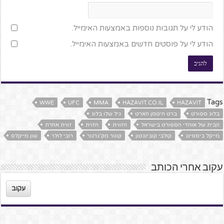
הודע לי על תגובות נוספות באמצעות האימייל.
הודע לי על פוסטים חדשים באמצעות האימייל.
Tags
WWE
UFC
MMA
HAZAVIT.CO.IL
HAZAVIT
בלוג ספורט
ברט היטמן הארט
גיל שלו בלוג
הבית של אוהדי הספורט בישראל
הזווית
הזוית
זווית אחרת
מייקל ביספינג
קולבי קובינגטון
קונור מק'גרגור
רובי לולר
שון מייקלס
עקוב אחרי הכותב
עקוב