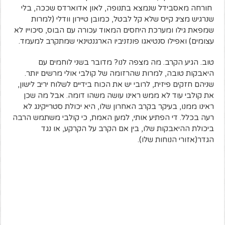
חורחה מאסבידל שנמצא בתנופה, לאון אדוארדס שככה, בלי
שנרגיש מציג קייס שלא קל לבטל, כמובן טיירון וודלי (למרות
שמפאת גילו ומערכת היחסים המאוד עכורה עם הבוס, סיכוייו לא
עצומים) ואפילו סנטיאגו פונזניביו הארגנטינאי שמתקרב למעמד.
טוב. הגיע הקרב. מה מצפה לנו? מדובר בשני לוחמים עם
היאבקות טובה, למרות שהרזומה של קולבי אולי מרשים יותר.
שניהם חזקים פיזית, לרובי יש את הכוח בידיים לשלוח יריב לישון,
את קולבי עוד לא ממש ראינו עושה משהו דומה. אבל מה שכן
ראינו ממנו, בעיקר בקרב האחרון שלו, היא יכולת סטרייקינג לא
רעה בכלל. די הפתיע אותי, למען האמת, כי קולבי משתמש הרבה
ביכולת ההיאבקות שלו, בין אם הקרב על הקרקע, או נגד
הגדר(אזורי הנוחות שלו).