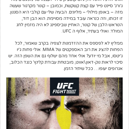
ג'ורג' סיינט פייר עם קצת קשקשת, וכמובן – קונור מקרגור שעשה
מזה – באופן מילולי – מליונים. הבעיה שלי עם קולבי היא הסגנון.
זו זכותו, וזה כנראה עובד במידה מסויימת. הוא הבן דוד,
הטראש הלבן של קונור, האחיין שביספינג לא היה מזמין לחג
המולד. ואולי בעתיד, אלוף ה UFC.
ממליץ לא לפספס את ההזדמנות לצפיה בקרב שאמור, לכל
הפחות להציג את רוב האספקטים של MMA. אולי פחות ג'יו
ג'יטסו, אבל מי יודע? אולי אחד מהם ישלוף גם את השפן הזה. יש
סיכוי לראות נוק-דאון\אווט, מובטחת עבודת קלינץ' כנגד הכלוב,
אגרופים יעופו… ככל שיתיר הזמן.