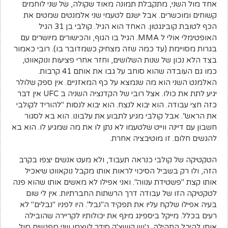
אחד מול השני, מתקבלת תמונה מאוד שקולה, של שני לוחמים
קשוחים ומוכשרים. אבל ישנם לטעמי שני אלמנטים שמטים את
הכף לטובת קובינגטון. האחד הוא הגיל. קולבי בן 31 הגיל
האופטימלי אולי ל MMA. הגיל בו הגוף, והכישורים מיושרים עם
בגרות מסויימת (עד כמה שזה מצחיק כשמדובר בו). רובי כאמור
בצד הלא נכון של שנות השלושים, וחזר אחרי פציעות ונוקאווט,
כמו גם העובדה שהוא סוחב על גבו את אותם 41 קרבות.
האלמנט השני הוא מה שנמצא על כף המאזניים. אין ספק שלולר
יגיע לתת את כולו. אצל רובי של הקדנציה השניה ב UFC אין דבר
כזה חצי עבודה. הוא יבוא לנצח. הוא יבוא לנסות "להוריד לקולבי
את הראש". אבל קולבי מגיע לתבוע את עלבונו. הוא בא לסגור
חשבון עם דיינה ווייט שלטעמו לא נתן לו את מה שמגיע לו. הוא בא
להגשים חלום. זו מוטיבציה אחרת.
הטקטיקה של קולבי כנראה תעבוד, ולא מעט אנשים יצפו בקרב
הזה, ולו רק בשביל הסיכוי לראות אותו מקבל נוקאווט שיאכיל
אותו קצת "פשטידת ענווה". ואני אפילו לא מאשים אותו שהוא פנה
לטקטיקה הזו של עבודה דרך הרשתות החברתיות. אין לי שום
בעיה אפילו שלקח עליו את תפקיד ה"נבל". היו לפניו "נבלים" לא
רעים בכלל. מייקל ביספינג מינף את יכולותיו לקריירה שהובילה
אותו להיכל התהילה, ג'וש קושצ'ק סידר לעצמו שני מפגשים מול