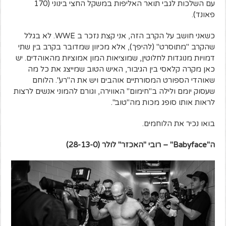
עם השלכות לגבי תואר האליפות במשקל החצי בינוני (170
פאונד).
כשאני חושב על הקרב הזה, אני קצת נזכר ב WWE. לא בגלל
שהקרב "מתוסרט" (להיפך), אלא מכיוון שמדובר בקרב בין שתי
דמויות מנוגדות לחלוטין, שמוציאות המון אמוציות מהאוהדים. יש
כאן מקרה קלאסי בין הגיבור, האיש הטוב שמייצג את כל מה
שאוהדי הספורט המסורתיים אוהבים ויש את ה"רע". הלוחם
שעסוק יומם ולילה ב"חימום" האווירה, וגורם להמוני אנשים לרצות
לראות אותו סופג מכות מה"טוב".
בואו נכיר את הלוחמים.
ה"
Babyface
" – רובי "האכזר" לולר (28-13-0)