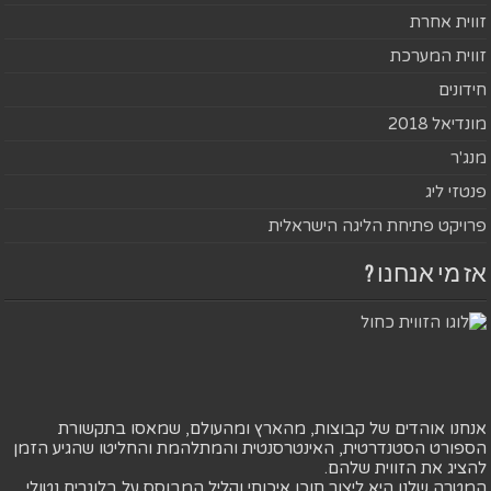
זווית אחרת
זווית המערכת
חידונים
מונדיאל 2018
מנג'ר
פנטזי ליג
פרויקט פתיחת הליגה הישראלית
אז מי אנחנו ?
אנחנו אוהדים של קבוצות, מהארץ ומהעולם, שמאסו בתקשורת
הספורט הסטנדרטית, האינטרסנטית והמתלהמת והחליטו שהגיע הזמן
להציג את הזווית שלהם.
המטרה שלנו היא ליצור תוכן איכותי וקליל המבוסס על בלוגרים נטולי