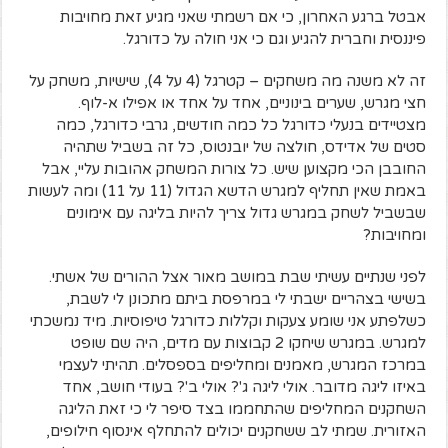
אבטל ברגע האחרון, כי אם רשמתי שאני מגיע זאת מחויבות
פיננסית וחברית להגיע וגם כי אני חולה על כדורגל.
זה לא משנה מה משחקים – קטרגל (4 על 4), שישיות, משחק על
חצי מגרש, שערים בינוניים, אחד על אחד או אפילו א-לוף.
מצטיידים בנעלי כדורגל כל כמה חודשים, גרבי כדורגל, כמה
סטים של אדידס, חולצה של יובנטוס, כל זה בשביל שתהיה
החובבן הכי מקצוען שיש. כל צורות המשחק אהובות עליי, אבל
באמת שאין תחליף למגרש הדשא הגדול (11 על 11) ומה לעשות
שבשביל לשחק במגרש גדול צריך להיות בליגה עם אימונים
ומחויבות?
לפני שנתיים עשיתי שבת במושב מאור אצל ההורים של אשתי.
בשישי בצהריים ישבתי לי במרפסת ביתם מתכונן לי לשבת,
כשלפתע אני שומע צעקות וקללות כדורגל טיפוסיות. מיד נמשכתי
למגרש. במגרש שיחקו 2 קבוצות עם מדים, היה שם שופט
במרכז המגרש, מאמנים ומחליפים בספסלים. תהיתי לעצמי
באיזו ליגה מדובר. אולי ליגה ג'? אולי ב'? בעודי חושב, אחד
השחקנים המחליפים שהתחממו בצד סיפר לי כי זאת הליגה
האזורית. שמתי לב ששחקנים יכולים להתחלף אינסוף חילופים,