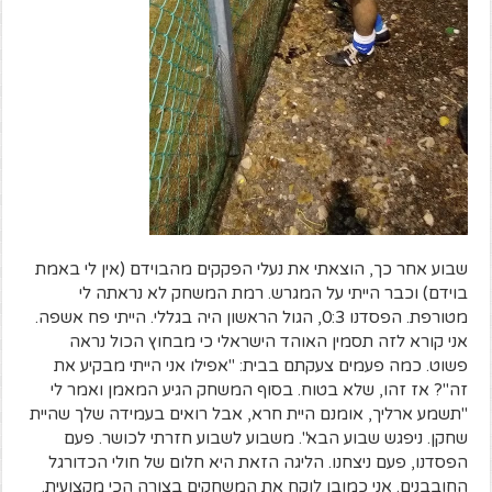
שבוע אחר כך, הוצאתי את נעלי הפקקים מהבוידם (אין לי באמת
בוידם) וכבר הייתי על המגרש. רמת המשחק לא נראתה לי
מטורפת. הפסדנו 0:3, הגול הראשון היה בגללי. הייתי פח אשפה.
אני קורא לזה תסמין האוהד הישראלי כי מבחוץ הכול נראה
פשוט. כמה פעמים צעקתם בבית: "אפילו אני הייתי מבקיע את
זה"? אז זהו, שלא בטוח. בסוף המשחק הגיע המאמן ואמר לי
"תשמע ארליך, אומנם היית חרא, אבל רואים בעמידה שלך שהיית
שחקן. ניפגש שבוע הבא". משבוע לשבוע חזרתי לכושר. פעם
הפסדנו, פעם ניצחנו. הליגה הזאת היא חלום של חולי הכדורגל
החובבנים. אני כמובן לוקח את המשחקים בצורה הכי מקצועית.