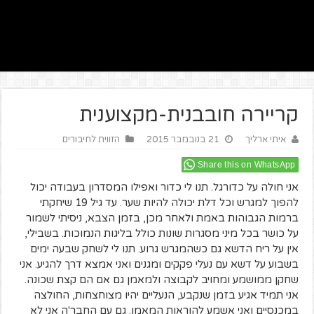
קריירה חובבנית-מקצוענית
איתי ארליך
21 בנובמבר 2015
הזווית לחיבורים
Share this on WhatsApp
אני חולה על כדורגל. תנו לי כדור ואפילו המסדרון בעבודה יכול
להפוך למגרש וכל דלת יכולה להיות שער. עד גיל 19 שיחקתי
ברמות הגבוהות באמת ולאחר מכן, בזמן הצבא, ניסיתי לשמור
על כושר בכל מיני מסגרות שונות כולל בליגות הנמוכות. בשבילי,
אין על ריח הדשא גם כשהמגרש גרוע. תנו לי לשחק שבעה ימים
בשבוע על דשא עם נעלי פקקים ומגנים ואני אמצא דרך להגיע. אני
שחקן ממושמע ומחויב לקבוצה ולמאמן גם אם הם קצת שכונה.
אני תמיד אגיע בזמן שנקבע, הנעליים יהיו מצוחצחות, החולצה
במכנסיים ואני אשמע להוראות המאמן. גם עם החבר'ה אני לא