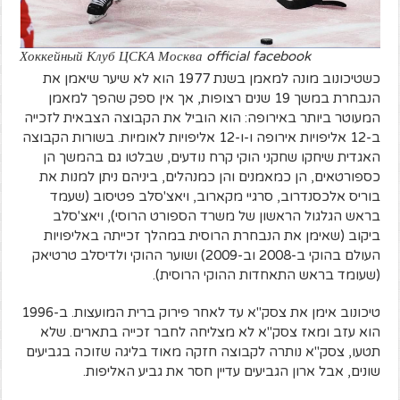
Хоккейный Клуб ЦСКА Москва official facebook
כשטיכונוב מונה למאמן בשנת 1977 הוא לא שיער שיאמן את
הנבחרת במשך 19 שנים רצופות, אך אין ספק שהפך למאמן
המעוטר ביותר באירופה: הוא הוביל את הקבוצה הצבאית לזכייה
ב-12 אליפויות אירופה ו-ו-12 אליפויות לאומיות. בשורות הקבוצה
האגדית שיחקו שחקני הוקי קרח נודעים, שבלטו גם בהמשך הן
כספורטאים, הן כמאמנים והן כמנהלים, ביניהם ניתן למנות את
בוריס אלכסנדרוב, סרגיי מקארוב, ויאצ'סלב פטיסוב (שעמד
בראש הגלגול הראשון של משרד הספורט הרוסי), ויאצ'סלב
ביקוב (שאימן את הנבחרת הרוסית במהלך זכייתה באליפויות
העולם בהוקי ב-2008 וב-2009) ושוער ההוקי ולדיסלב טרטיאק
(שעומד בראש התאחדות ההוקי הרוסית).
טיכונוב אימן את צסק"א עד לאחר פירוק ברית המועצות. ב-1996
הוא עזב ומאז צסק"א לא מצליחה לחבר זכייה בתארים. שלא
תטעו, צסק"א נותרה לקבוצה חזקה מאוד בליגה שזוכה בגביעים
שונים, אבל ארון הגביעים עדיין חסר את גביע האליפות.