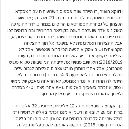
ודווקא העונה, זו הייתה עונת פספוס משמעותית עבור צסק"א.
בשורותיה משחק קיריל קפריזוב, בן ה-21, שהבקיע את שער
הניצחון של נבחרת הספורטאים הרוסיים בגמר טורניר ההוקי של
האולימפיאדה שנערכה השנה בקוריאה הדרומית ובה הרוסים זכו
במדליית זהב ראשונה ומחצית משחקני הנבחרת באו מצסק"א,
אבל ההצלחה האולימפית לא נמשכה אל תוך ההצלחה
הקבוצתית ושוב צסק"א הגיעה הכי קרוב שאפשר, אבל לא
הצליחה לקטוף את גביע האליפות. המנחוס נשבר רק בעונת
2018/2019: היא שוב פגשה את יריבתה המושבעת סק"א סנקט
פטרבורג, אבל אחרי מותחן מורט עצבים הצליחה לגבור עליה
בשלב חצי גמר הפלייאוף (עם 4-3 בסדרה) ובגמר כבר לא
הייתה לה תחרות, אוונגרד אומסק, לא הראתה מאבק של ממש
וצסק"א זכתה סופסוף באליפות KHL אחרי ניצחון 4-0 בסדרה
ולארון התארים הצטרף גם גביע גגארין הנכסף.
כך הקבוצה, שבאמתחתה 12 אליפויות אירופה, 32 אליפויות
ברית המועצות ובאופן רשמי אומנם זכתה באליפות רוסיה (רק
בגלל שהייתה לקבוצה הרוסית עם המאזן הטוב ביותר בליגה
הסדירה בעונת 2015), התקשה אומנם להשיג עליונות בליגה