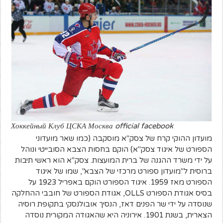
Хоккейный Клуб ЦСКА Москва official facebook
מועדון ההוקי קרח של צסק"א מוסקבה (כמו שאר מועדוני
הספורט של איגוד צסק"א) הוקם בחסות הצבא הסובייטי ונוהל
על ידי משרד ההגנה של ברית המועצות. צסק"א הוא ראשי תיבות
ברוסית ל"מועדון ספורט מרכזי של הצבא", שמו של איגוד
הספורט מאז 1959. איגוד הספורט הוקם באפריל 1923 על
בסיס אגודת הספורט OLLS, אגודת הספורט של חובבי ההחלקה
שנוסדה על ידי שר הפנים דאז, הנסיך אובולנסקי בתקופת רוסיה
הצארית, בשנת 1901. אירוניה היא שהאגודה המקורית נוסדה