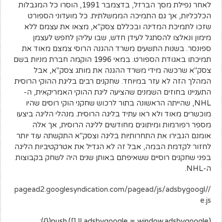
לאחר נפילת מסך הברזל, בדצמבר 1991, הוסרו כל המגבלות
הכלכליות, אך גם התמיכה הממשלתית. כל מועדוני הספורט
שזכו לתמיכת המדינה ובכללם צסק"א, מצאו את עצמם ללא
מימון ונאלצו להסתגל לעידן חדש, שבו עליהן לחפש לעצמן
ספונסר. בשנות התשעים משרד ההגנה הרוסי צמצם מאוד את
תמיכתו באגודת הספורט. במאי 1996 הוקמה חברת מניות בשם
צסק"א שרכשה מידי משרד ההגנה את מותג צסק"א, אבל
המהלך הזה לא עזר במיוחד. שחקנים רבים בליגת ההוקי הרוסית
התעניינו בחוזים השמנים שהציעה ליגת ההוקי האמריקאית, ה-
NHL, שהייתה הראשונה בתור לרכוש שחקני הוקי רוסים שהיו
מוכשרים מאוד ולא ראו עתיד בליגה הרוסית. מנהלי הליגה ביצעו
מספר רפורמות ומיתוגים מחודשים לליגה הרוסית, אך אלה
אומנם הגבירו את התחרותיות בליגה וצסק"א התקשתה עוד יותר
לחזור לקדמת הבמה, אבל זה לא הגדיל את אטרקטיביות הליגה
בפני שחקנים רוסיים ששאיפתם באותן שנים היה לשחק בקבוצות
ה-NHL.
//pagead2.googlesyndication.com/pagead/js/adsbygoogl
e.js
(adsbygoogle = window.adsbygoogle || []).push({});