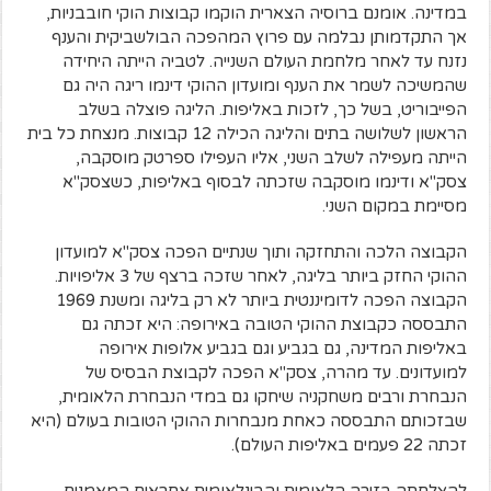
במדינה. אומנם ברוסיה הצארית הוקמו קבוצות הוקי חובבניות,
אך התקדמותן נבלמה עם פרוץ המהפכה הבולשביקית והענף
נזנח עד לאחר מלחמת העולם השנייה. לטביה הייתה היחידה
שהמשיכה לשמר את הענף ומועדון ההוקי דינמו ריגה היה גם
הפייבוריט, בשל כך, לזכות באליפות. הליגה פוצלה בשלב
הראשון לשלושה בתים והליגה הכילה 12 קבוצות. מנצחת כל בית
הייתה מעפילה לשלב השני, אליו העפילו ספרטק מוסקבה,
צסק"א ודינמו מוסקבה שזכתה לבסוף באליפות, כשצסק"א
מסיימת במקום השני.
הקבוצה הלכה והתחזקה ותוך שנתיים הפכה צסק"א למועדון
ההוקי החזק ביותר בליגה, לאחר שזכה ברצף של 3 אליפויות.
הקבוצה הפכה לדומיננטית ביותר לא רק בליגה ומשנת 1969
התבססה כקבוצת ההוקי הטובה באירופה: היא זכתה גם
באליפות המדינה, גם בגביע וגם בגביע אלופות אירופה
למועדונים. עד מהרה, צסק"א הפכה לקבוצת הבסיס של
הנבחרת ורבים משחקניה שיחקו גם במדי הנבחרת הלאומית,
שבזכותם התבססה כאחת מנבחרות ההוקי הטובות בעולם (היא
זכתה 22 פעמים באליפות העולם).
להצלחתה בזירה הלאומית והבינלאומית אחראים המאמנים