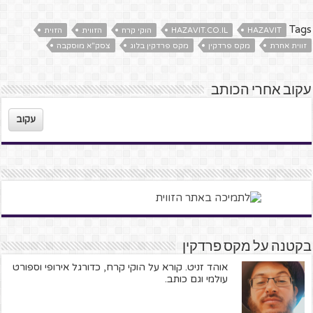
Tags
HAZAVIT
HAZAVIT.CO.IL
הוקי קרח
הזווית
הזוית
זווית אחרת
מקס פרדקין
מקס פרדקין בלוג
צסק"א מוסקבה
עקוב אחרי הכותב
עקוב
בקטנה על מקס פרדקין
אוהד זניט. קורא על הוקי קרח, כדורגל אירופי וספורט
עולמי וגם כותב.