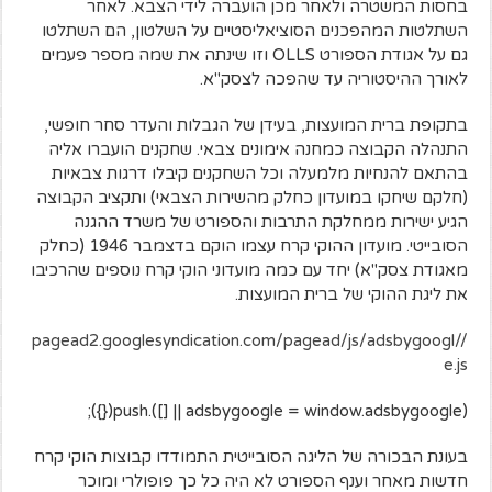
בחסות המשטרה ולאחר מכן הועברה לידי הצבא. לאחר
השתלטות המהפכנים הסוציאליסטיים על השלטון, הם השתלטו
גם על אגודת הספורט OLLS וזו שינתה את שמה מספר פעמים
לאורך ההיסטוריה עד שהפכה לצסק"א.
בתקופת ברית המועצות, בעידן של הגבלות והעדר סחר חופשי,
התנהלה הקבוצה כמחנה אימונים צבאי. שחקנים הועברו אליה
בהתאם להנחיות מלמעלה וכל השחקנים קיבלו דרגות צבאיות
(חלקם שיחקו במועדון כחלק מהשירות הצבאי) ותקציב הקבוצה
הגיע ישירות ממחלקת התרבות והספורט של משרד ההגנה
הסובייטי. מועדון ההוקי קרח עצמו הוקם בדצמבר 1946 (כחלק
מאגודת צסק"א) יחד עם כמה מועדוני הוקי קרח נוספים שהרכיבו
את ליגת ההוקי של ברית המועצות.
//pagead2.googlesyndication.com/pagead/js/adsbygoogl
e.js
(adsbygoogle = window.adsbygoogle || []).push({});
בעונת הבכורה של הליגה הסובייטית התמודדו קבוצות הוקי קרח
חדשות מאחר וענף הספורט לא היה כל כך פופולרי ומוכר