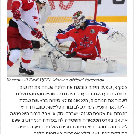
Хоккейный Клуб ЦСКА Москва official facebook
צסק"א, שפעם הייתה כובשת את הליגה עשתה את זה שוב
וכשלה ברגע האמת. העונה, היה נדמה שהיא סוף סוף תצליח
לשבור את המחסום, היא אומנם לא סיימה בראשות טבלת
הליגה, אך העפילה עד לשלב גמר הפלייאוף, כשבדרך היא
מנצחת את אלופת העונה שעברה, סק"א, אבל בגמר היא פגשה
את אק בארס הטטארית והפסידה לה בסדרת הגמר ושוב פעם
לא זכתה בתואר. היא סיימה כסגנית האלופה בפעם השנייה
בתולדות ליגת KHL וללא אף זכייה באליפות הליגה.