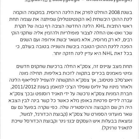
בשנת 2008 הוחלט לפרק את הליגה הרוסית. במקומה הוקמה
ליגת ההוקי היבשתית (או הקונטיננטלית) שמיתגה את עצמה תחת
ראשי התיבות KHL. הליגה החדשה הציבה רף גבוה של תקרת
שכר ואט-אט החלה לצבור פופולריות ולהזמין אליה שחקני הוקי
רבים, לא רק מרוסיה, אלא משאר יבשת אירופה ועם השנים
הפכה לליגת ההוקי הטובה ביבשת והשנייה בטובה בעולם, כי
בכל זאת NHL היא עדיין ליגה חזקה יותר.
תחת מצב עניינים זה, צסק"א החלה ברכישת שחקנים חדשים
ומינוי מאמנים בכירים בתקווה לזכות באליפות. תחילה מונה
ויאצ'סלב פטיסוב, אך צסק"א התקשתה להעפיל לפלייאוף הליגה
ולאחר מינויו של יוליוס שופלר הצ'כי למאמן בעונת 2011/2012,
חברת המניות צסק"א נרכשה על ידי תאגיד רוסנפט ובכך צסק"א
עברה לידיים פרטיות באופן מלא כאשר כל קשר בינה לבין הצבא
היה רק שם הקבוצה וההיסטוריה שלה. כפי שקרה בפועל גם עם
שאר מועדוני הספורט של צסק"א (קבוצת הכדורגל, למשל,
נמצאת בבעלות איש העסקים יבגני גינר וקבוצת הכדורסל שייכת
לתאגיד נורניקל).