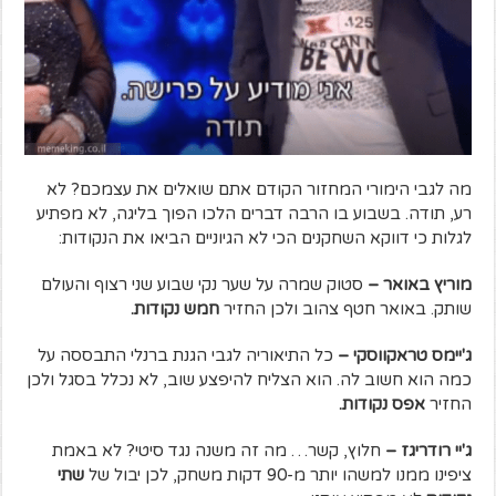
מה לגבי הימורי המחזור הקודם אתם שואלים את עצמכם? לא
רע, תודה. בשבוע בו הרבה דברים הלכו הפוך בליגה, לא מפתיע
לגלות כי דווקא השחקנים הכי לא הגיוניים הביאו את הנקודות:
מוריץ באואר –
סטוק שמרה על שער נקי שבוע שני רצוף והעולם
שותק. באואר חטף צהוב ולכן החזיר
חמש נקודות.
ג'יימס טראקווסקי –
כל התיאוריה לגבי הגנת ברנלי התבססה על
כמה הוא חשוב לה. הוא הצליח להיפצע שוב, לא נכלל בסגל ולכן
החזיר
אפס נקודות.
ג'יי רודריגז –
חלוץ, קשר… מה זה משנה נגד סיטי? לא באמת
ציפינו ממנו למשהו יותר מ-90 דקות משחק, לכן יבול של
שתי