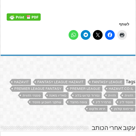
לשתף
Tags
HAZAVIT
FANTASY LEAGUE HAZAVIT
FANTASY LEAGUE
PREMIER LEAGUE FANTASY
PREMIER LEAGUE
HAZAVIT.CO.IL
הזווית
הזוית
נמרוד קדוש בלוג
סאדיו מאנה
פנטזי הזווית
פנטזי ליג
פרמייר ליג
צופה מהצד
שחקני השבוע פנטזי
שיימוס קולמן
תיאו וולקוט
עקוב אחרי הכותב