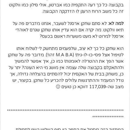
בקבוצה כל כך רעה התקפית כמו אברטון, אולי סילון כמו וולקוט
זה כל משב הרוח הרענן לו הזדקקה הקבוצה.
למה לא:
לא סתם שחקן ארסנל לשעבר, אנחנו מדברים פה על
תיאו וולקוט. מה יקרה אם הוא עדיין אותו שחקן שגרם לאוהדי
ארסנל למרוט לא מעט משערות ראשם בכעס?
הוא שחקן כל כך לא יציב, שלפעמים מתחשק לי לשלוח אותו
לטיפול אצל פסי-כו-לו-גית! (M.A B.A זהו!). מדובר פה על שחקן
אשר הפך את ההטרלה לאומנות! כמו כן, איך אפשר להמשיך
ולהתאקלם בקבוצה שלה עצמה אין מושג מי היא העונה? יתר על
כן, משחק בבית של האקסית יכול להסתיים בהצלחה גדולה, אך
גודל המעמד וההתרגשות עלולים להכריע כל שחקן. בקיצור, יש
מצב שה-117,039 דווקא כן טועים 🙂
*******************************************************************
******************
המחזור הזה מסמל את התפר בין סוף השליש השני לתחילת