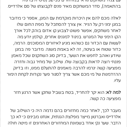
בהתאמה), סדר המשחקים מאיר פנים לקבוצתו של סם אלרדייס.
לאלה מכם להם אין היכרות מוקדמת עם המגן, אספר כי מדובר
במגן ימני רק על הנייר. אין צורך להסתכל על מפת החום שלו
לאחר משחקים, אפשר פשוט לצבוע קו אדום בוהק לכל אורך
הקו הימני של המגרש. בניגוד למגנים אחרים, קולמן יודע מה
לעשות עם הכדור גם כשהוא מגיע לאיזורים המסוכנים. הרמה,
כדור שטוח או בעיטה, זה לא באמת משנה. מדובר פה במגן
שיודע ואוהב לחפש את השער, בדיוק סוג השחקנים שכל מאמן
פנטזי רוצה לראות בקבוצה שלו. שילוב של מחיר גבוה וחזרה
מפציעה קשה יגרמו להרבה מאמנים להתעלם ממנו, וזו בדיוק
ההזדמנות של מי מכם אשר צריך לסגור פער נקודות לקחת הימור
עליו.
למה לא:
הוא יקר להחריד, בטח בשביל שחקן אשר הרגע חזר
מפציעה כה קשה.
מעבר לכך, לאחר כמה מחזורים בהם נדמה היה כי השילוב של
אלרדייס ואברטון מייצר מפלצת הגנתית, אנחנו מבינים כי לא כך
הדבר. שער נקי אחד בשמונת המחזורים האחרונים זו מיטה חולה