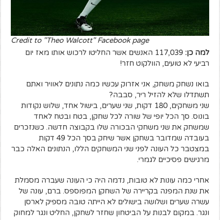
Credit to "Theo Walcott" Facebook page
למה כן:
117,039 האנשים אשר החליטו לרכוש אותו מאז יום
רביעי לא טועים, הוולקוט חזר!
בואו נשחק משחק, אני אזרוק עכשיו כמה נתונים לאוויר ואתם
תשתדלו שלא להזיל ריר, סבבה?
שני משחקים, 180 דקות, שני שערים, בישול אחד, שלוש נקודות
בונוס. סך הכל יופי של שורה לכל שחקן, בטח ובטח לאחד
שמשחק את שני משחקי הבכורה שלו בקבוצה חדשה. כשנזכרים
בעובדה שמדובר בשחקן אשר שיחק בסך הכל 49 דקות
במצטבר כל העונה לפני שני המשחקים הללו, הנתונים האלה כבר
מרגישים פסיכיים לגמרי.
אחרי כמה עונות לא טובות, נדמה היה כי העונה שעברה מסמלת
את שנת המפנה בקריירה של השחקן המפוספס. ברם, עונה של
עשרה שערים ושלושה בישולים לא הייתה טובה מספיק לארסן
ונגר. במקום לבנות על הביטחון שחזר לשחקן, החליט ונגר למחוק