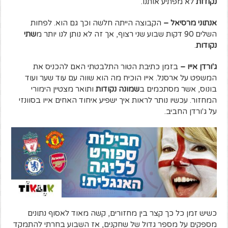
נקודות
לא מפתיע אותנו.
אנתוני מרסיאל –
הקבוצה הייתה חלשה וכך גם הוא. לפחות
השלים 90 דקות שבוע שני רצוף, אך זה לא נותן לנו יותר מ
שתי
נקודות
.
ג'ורדן אייו –
בזמן כתיבת הטור התלבטתי האם להכניס את
המשפט על ארסנל. אייו הוכיח מה הוא שווה עם עוד שער ועוד
בונוס, אשר מסתכמים ב
שמונה נקודות
ותואר מצטיין הימורי
המחזור. עכשיו נותר לראות איך ישפיע איחוד האחים אייו בסוונזי
על ג'ורדן החביב.
כשיש זמן כל כך קצר בין מחזורים, קשה מאוד לאסוף נתונים
מספקים על מספר גדול של שחקנים, אז השבוע בחרתי להתמקד