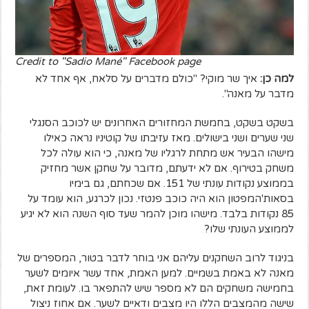
Credit to "Sadio Mané" Facebook page
למה כן:
איך שר מוקי? "כולם מדברים על סלאח, אף אחד לא
מדבר על מאנה".
בשקט בשקט, בחמשת המחזורים האחרונים יש לכוכב הסנגלי
שני שערים ושני בישולים. מאז עזיבתו של קוטיניו נראה כאילו
מישהו הבעיר אש מתחת לרגליו של מאנה, כי הוא עולה לכל
משחק בטירוף. אם לא ידעתם, מדובר על שחקן אשר מחזיק
בממוצע נקודות עונתי של 151. אם שכחתם, גם בימיו
בסאות'המפטון הוא היה כוכב פנטזי. נכון לכרגע, הוא עומד על
85 נקודות בלבד. מישהו מוכן להמר שעד סוף השנה הוא לא יגיע
לממוצע העונתי שלו?
בניגוד לרוב השחקנים עליהם אני בוחר לדבר בטור, המספרים של
מאנה לא באמת בשמיים. למען האמת, אחד עשר איומים לשער
בחמישה משחקים הם לא מספר שיש להתפאר בו. לעומת זאת,
שישה מהמצבים הללו היו מצבים ודאיים לשער. אם אחוז ניצול