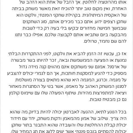
אותו מהרוטציה לחלוטין. אך הזבל של אחת הוא הזהב של
האחרת, ואין מקום טוב יותר להוכיח זאת מאשר משחק בביתה
של האקסית המיתולוגית. בקהילת שחקני הפנטזי, וולקוט הוא
שחקן רצפים ידוע. אתם כבר מכירים אותם, סוג השחקנים
שבמשך חמישה מחזורים יבקיעו בלי בעיה רק כדי לשבות
מהבקעה ביום שתביאו אותם לקבוצה שלכם. אפילו כבר נתנו
להם שם נחמד, טרולים.
אז כן, עכשיו זה הזמן להביא את וולקוט, לפני ההתקררות הבלתי
נמנעת או הפציעה הממשמשת ובאה, זכר להיותו בשר מבשרה
של ארסנל. אמנם שני משחקים אינם מהווים קנה מידה גדול
מספיק כדי להגיע למסקנות חותכות, אך הם לגמרי יכולים להצביע
על מגמה. וכרגע, המגמה היא שהוא מתאים בצורה מושלמת
לסגנון המשחק האהוב על מאמנו, אשר בנוי על הסתגרות מאחור
ויציאה למתפרצות מהירות. שיתוף הפעולה שלו עם שיימוס קולמן
גם כן מבטיח טובות.
בכל הנוגע לתיאו, ההגעה לאברטון יכולה להיות בדיוק מה שהוא
היה צריך. שילוב של אמון מהמאמן ודקות משחק, יחד עם חידוד
יכולת קבלת ההחלטות שלו והעובדה שהוא התבגר בתור שחקן
יכולות להסתיים בנכס פנטזי אשר ישים ללעג את תג המחיר שלו.