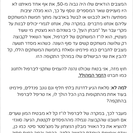
המצבים הודאיים שלו היה גבוה מ-50, את אף אחד מאיתנו לא
היו מעניינים שאר המספרים. נוסף על כך, הוא מגלה יציבות
מפתיעה ודאג לכבוש או לבשל בארבעה מתוך חמשת המשחקים
עליהם אנחנו מדברים. במקרה שלו, אנחנו לגמרי יכולים לבנות על
מקרי עבר ועל "מבחן העין", כי בשניהם הוא מצטיין. מי שעוד
מצטיין, הוא לו"ז המשחקים של ליברפול, אשר השאיר לקבוצה
רק שלושה משחקים קשים עד סוף העונה. כשהוא מסדר תשעה
מצבים לחברים כמו פירמינו וסאלח בחמשת המשחקים הללו, קל
להבין את שני הבישולים שלו במהלך התקופה הזו.
חוץ מזה, אני בטוח שכולנו נהנה להעמיס שחקני ליברפול ולחגוג
כמו חברנו
הזמר המהולל.
למה לא:
סלאח הגיע לדרגת בלתי חליף וגם גונב פנדלים, פירמינו
בעוד אחת מהתקופות בהן הכל הולך לו, אז טריפל ליברפול
בהתקפה?
מעבר לכך, במקרה של ליברפול לו"ז קל לא מבטיח המון שערים.
אם חשבנו שהקבוצה נגמלה מההפסדים לקטנות, הגיעה סוונזי
להוציא את כל האוויר מבלון הניצחון על מנצ'סטר סיטי. כמו כן,