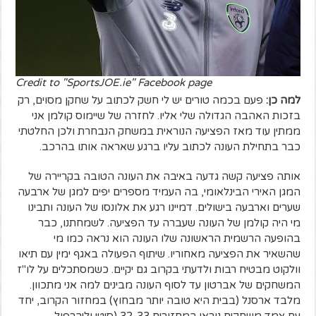
Credit to "SportsJOE.ie" Facebook page
למה כן:
פעם בכמה טורים יש לי חשק לכתוב על שחקן מסוים, רק
בזכות האהבה הגדולה שלי אליו. לחזרה של שיימוס קולמן אני
ממתין עוד מאז הפציעה הנוראית במשחק הנבחרת ולכן החלטתי
כבר בתחילת העונה לכתוב עליו ברגע שאראה אותו בהרכב.
אותה פציעה קשה גדעה באיבה את העונה הטובה בקריירה של
המגן האירי הבינלאומי, בה העמיד מספרים יפים למגן של ארבעה
שערים וארבעה בישולים. דמיינו רגע את אלונסו של העונה ותבינו
מי היה קולמן של העונה שעברה עד הפציעה. לשמחתנו, כבר
בהופעה הרשמית הראשונה שלו העונה הוא נראה כמו מי
שהשאיר את הפציעה מאחוריו. שיתוף הפעולה באגף ימין עם תיאו
וולקוט מבטיח רבות ולדעתי בקרוב גם יקיים. כשמסתכלים על לו"ז
המשחקים של אברטון עד לסוף העונה מבינים למה אני מתכוון.
מלבד ארסנל (בבית היא טובה יותר מבחוץ) במחזור הקרוב, יחד
עם צמד משחקים נוראי במחזורים 32-33 (סיטי וליברפול