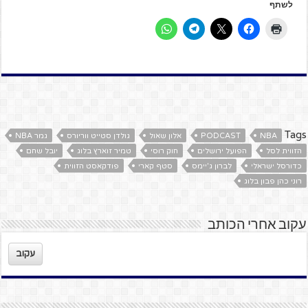
לשתף
Tags
NBA
PODCAST
אלון שאול
גולדן סטייט ווריורס
גמר NBA
הזווית לסל
הפועל ירושלים
חוק רוסי
טמיר זוארץ בלוג
יובל שחם
כדורסל ישראלי
לברון ג'יימס
סטף קארי
פודקאסט הזווית
רוני כהן פבון בלוג
עקוב אחרי הכותב
עקוב