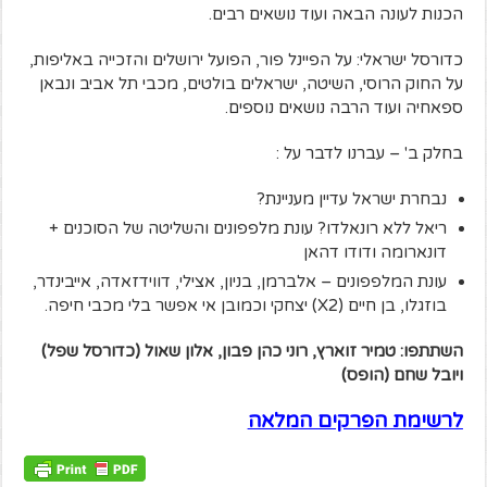
הכנות לעונה הבאה ועוד נושאים רבים.
כדורסל ישראלי: על הפיינל פור, הפועל ירושלים והזכייה באליפות,
על החוק הרוסי, השיטה, ישראלים בולטים, מכבי תל אביב ונבאן
ספאחיה ועוד הרבה נושאים נוספים.
בחלק ב' – עברנו לדבר על :
נבחרת ישראל עדיין מעניינת?
ריאל ללא רונאלדו? עונת מלפפונים והשליטה של הסוכנים +
דונארומה ודודו דהאן
עונת המלפפונים – אלברמן, בניון, אצילי, דווידזאדה, אייבינדר,
בוזגלו, בן חיים (X2) יצחקי וכמובן אי אפשר בלי מכבי חיפה.
השתתפו: טמיר זוארץ, רוני כהן פבון, אלון שאול (כדורסל שפל)
ויובל שחם (הופס)
לרשימת הפרקים המלאה