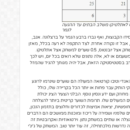
וס לאתלטיקו משלב הבתים עד ההגעה
לגמר
דו הקבוצות, ואף גברו ברבע הגמר על ברצלונה. אגב,
תיהן גם הפסידו בגמר לריאל מדריד 1-4, אבל זו נקודה אחרת. לצד התקפה לא רעה בכלל, מאזן
הספיגות פשוט פנומנלי – 0.25 שערים למשחק אצל יובנטוס, 0.5 שערים למשחק אצל אתלטיקו.
שעמם או לא, אלה נתונים שלא רואים בכל יום, ויש לכך
ורב בסטטיסטיקה הזאת, אבל יהיה מגוחך להגיד שהמזל
 האגדי וטיבו קורטואה המעולה הם שוערים שיגרמו לרוגע
ותיק עבר פחות או יותר הכל בקריירה שלו, כולל
חוזק ועם ידע ונסיון נוסף. הבלגי הצעיר הציג יכולת
ים המעולים שלו. תרומת השוער קריטית ביותר להצלחה
פשיות, יציאות אמיצות לכדורים וחלוצים בתזמון הנכון,
ם שלפניו ושמירה על ריכוז ומוכנות ממושכים הם הדברים
לה או שתיים במשחק נתון. וירטואוזיות ואקרובטיות זה
נדרשות מלכתחילה, זה עוד יותר טוב. המשחק של ג'יג'י