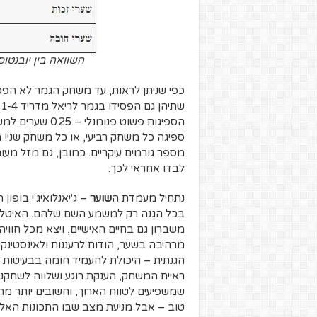
השוואה בין יובנט
כפי שניתן לראות, עד משחק הגמר לא הפסי
ש
ספיגה כל משחק רביעי, או כל משחק שני! מ
מספר גורמים עיקריים. כמובן, גם מזל מע
לבדו אחראי לכך.
נתחיל מעמדת ה
שוער
– ג'יאנלואיג'י בופון
בכל הגנה רק למשמע השם שלהם. האיטלקי ה
משברון גם בחיים האישיים, ויצא מכל חוויה מ
מרהיבה בשער, הודות לרעננות ולאינסטינק
הגנתית – היכולת להעמיד חומה בבעיטות חו
ראיית המשחק, הענקת רוגע ושלווה לשחקני
שמשפיעים לטווח הארוך, וחשובים יותר מהצ
טוב – אבל מניעת מצב שבו התכונות האלה 