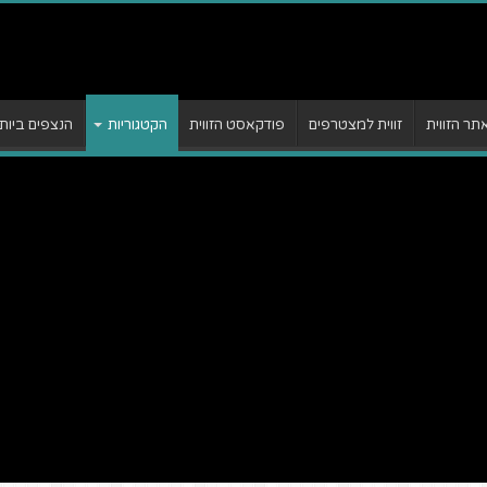
ר הזווית
זווית למצטרפים
פודקאסט הזווית
הקטגוריות
הנצפים ביות