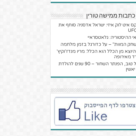
כתבות ממישה טורין
קס איט לוק איזי: ישראל אדסניה סוחף את
י ההיסטוריה: גלאטסראיי
חק המוות" – על כדורגל בזמן מלחמה
יוצא מן הכלל הוא הכלל: מריו מנדז'וקיץ'
ד מאירופה
מזל טוב, הפנתר השחור – 90 שנים להולדת
יאשין