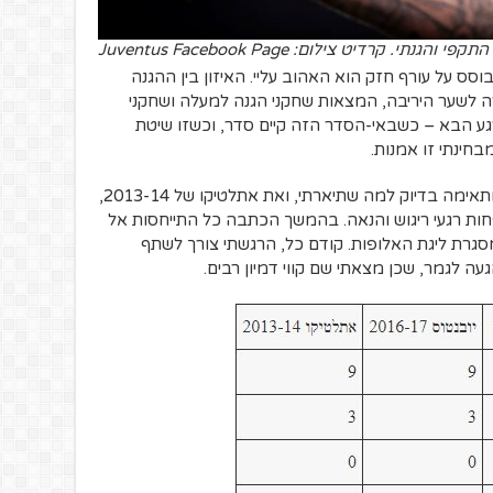
י והגנתי. קרדיט צילום: Juventus Facebook Page
סס על עורף חזק הוא האהוב עליי. האיזון בין ההגנה
ה לשער היריבה, המצאות שחקני הגנה למעלה ושחקני
ע הבא – כשבאי-הסדר הזה קיים סדר, וכשזו שיטת
בחינתי זו אמנות.
ניקח כמודל את יובנטוס של 2016-17, שמתאימה בדיוק למה שתיארתי, ואת אתלטיקו של 2013-14,
ת רגעי ריגוש והנאה. בהמשך הכתבה כל התייחסות אל
גרת ליגת האלופות. קודם כל, הרגשתי צורך לשתף
 לגמר, שכן מצאתי שם קווי דמיון רבים.