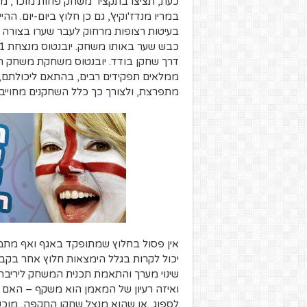
במריו מנדז'וקיץ', גם כן חלוץ ביום-יום. 
בעיטות רצופות מרחוק לעבר שערו בצורה 
דרך שחקן בודד. יובנטוס משחקת משחק ה
ממלאים תפקידים רבים, בהתאם ליכולתם, כ
מתפרצת, ולצורך כך כלל השחקנים מחוייב
אין פסול בחלוץ שמתופקד באגף ואף מתמק
יכול לקרות בגלל הימצאות חלוץ אחר בקבו
שינוי מערך והתאמת תכנית המשחק ליריב
ואיזה רעיון של המאמן הוא משקף – האם ז
לספוג, או שהוא מנצל שחקן התקפה, מוכש