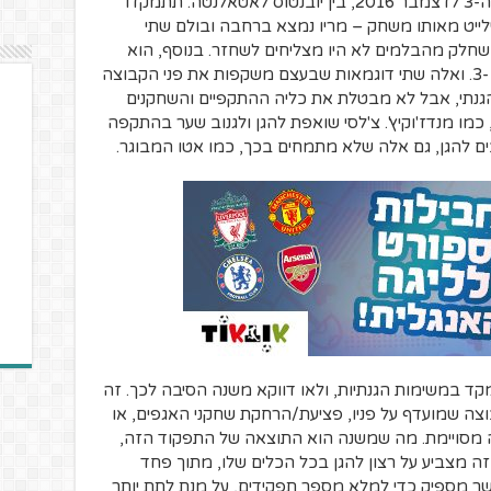
כעת, תציצו בתקציר משחק פחות מוכר, מה-3 לדצמבר 2016, בין יובנטוס לאטאלנטה. תתמקדו
ההיילייט מאותו משחק – מריו נמצא ברחבה ובולם שתי
שחלק מהבלמים לא היו מצליחים לשחזר. בנוסף, הוא
כבש שער באותו משחק. יובנטוס מנצחת 3-1. ואלה שתי דוגמאות שבעצם משקפות את פני הקבוצה
גנתי, אבל לא מבטלת את כליה ההתקפיים והשחקנים
מו מנדז'וקיץ'. צ'לסי שואפת להגן ולגנוב שער בהתקפה
ים להגן, גם אלה שלא מתמחים בכך, כמו אטו המבוגר.
ד במשימות הגנתיות, ולאו דווקא משנה הסיבה לכך. זה
צה שמועדף על פניו, פציעת/הרחקת שחקני האגפים, או
ה מסויימת. מה שמשנה הוא התוצאה של התפקוד הזה,
ה מצביע על רצון להגן בכל הכלים שלו, מתוך פחד
ר מספיק כדי למלא מספר תפקידים, על מנת לתת יותר