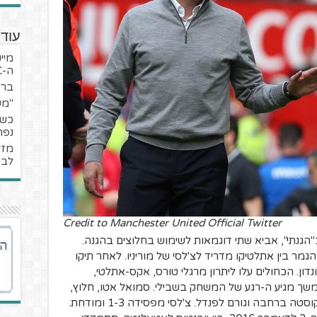
עוד 
מיי
ה-UFC
ברא
"מש
כשה
נפר
לב 
Credit to Manchester United Official Twitter
הגנתי", אביא שתי דוגמאות לשימוש בחלוצים בהגנה.
ת האלופות של 2013-14, לחצי הגמר בין אתלטיקו מדריד לצ'לסי של מוריניו. לאחר תיקו
ן. הכחולים עלו ליתרון מרגלי טורס, אקס-אתלטי,
משך מגיע ה-רגע של המשחק בשבילי. סמואל אטו, חלוץ,
להזכירכם, מכשיל בשלומיאליות את דייגו קוסטה ברחבה וגורם לפנדל. צ'לסי מפסידה 1-3 ומודחת.