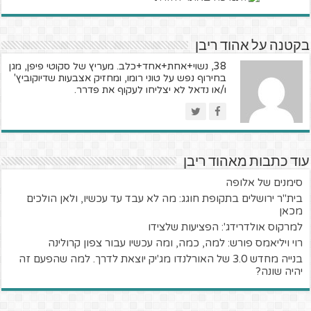
בקטנה על אהוד ריבן
38, נשוי+אחת+אחד+כלב. מעריץ של סקוטי פיפן, מגן
בחירוף נפש על טוני רומו, ומחזיק אצבעות שדיוקוביץ'
ו/או נדאל לא יצליחו לעקוף את פדרר.
עוד כתבות מאהוד ריבן
סימנים של אלופה
בית"ר ירושלים בתקופת חוגג: מה לא עבד עד עכשיו, ולאן הולכים
מכאן
למרקוס אולדרידג': הפציעות שלצידו
רוי ויליאמס פורש: למה, כמה, ומה עכשיו עבור צפון קרולינה
בנייה מחדש 3.0 של האורלנדו מג'יק יוצאת לדרך. למה שהפעם זה
יהיה שונה?