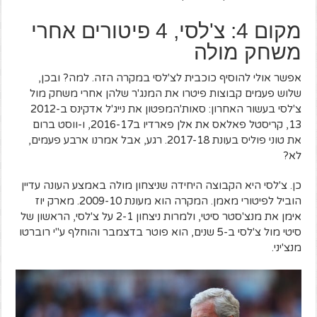
מקום 4: צ'לסי, 4 פיטורים אחרי
משחק מולה
אפשר אולי להוסיף כוכבית לצ'לסי במקרה הזה. למה? ובכן,
שלוש פעמים קבוצות פיטרו את המנג'ר שלהן אחרי משחק מול
צ'לסי בעשור האחרון: סאות'המפטון את נייג'ל אדקינס ב2012-
13, קריסטל פאלאס את אלן פארדיו ב2016-17, ו-ווסט ברום
את טוני פוליס בעונת 2017-18. רגע, אבל אמרנו ארבע פעמים,
לא?
כן. צ'לסי היא הקבוצה היחידה שניצחון מולה באמצע העונה עדיין
הוביל לפיטורי מאמן. המקרה הוא מעונת 2009-10. מארק יוז
אימן את מנצ'סטר סיטי, ולמרות ניצחון 2-1 על צ'לסי, הראשון של
סיטי מול צ'לסי ב-5 שנים, הוא פוטר בדצמבר והוחלף ע"י רוברטו
מנצ'יני.