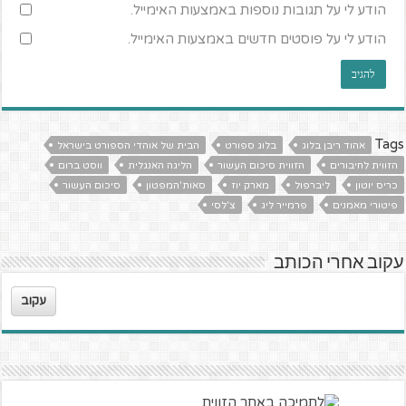
הודע לי על תגובות נוספות באמצעות האימייל.
הודע לי על פוסטים חדשים באמצעות האימייל.
Tags
אהוד ריבן בלוג
בלוג ספורט
הבית של אוהדי הספורט בישראל
הזווית לחיבורים
הזווית סיכום העשור
הליגה האנגלית
ווסט ברום
כריס יוטון
ליברפול
מארק יוז
סאות'המפטון
סיכום העשור
פיטורי מאמנים
פרמייר ליג
צ'לסי
עקוב אחרי הכותב
עקוב