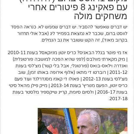
עם פאקינג 8 פיטורים אחרי
משחקים מולה
יש דברים שאפשר להסביר. יש דברים שממש לא. כנראה הפסד
לווסט ברום, שכבר לא נמצאת בפמייר ליג (אבל אולי תחזור
בקרוב מאוד), זה הקש ששובר את גב הגמלים.
אז מי פוטר בגלל הבאגיס? כריס יוטון מניוקאסל בעונת 2010-11
| מיק מקארתי מוולבס (לפני שהיא הפכה למושבה פורטוגלית)
ואנדרה וילאס-בואס (פורטוגלי, אבל בלי קשר) מצ'לסי בעונת
2011-12 | רוברטו די מתאו (אלוף אירופה באותו זמן), שוב
מצ'לסי בעונת 2012-13 | פאולו די קאניו מסנדרלנד ועוד פעם
כריס יוטון, הפעם מנוריץ' בעונת 2013-14 | מייק פילן מהאל סיטי
בעונת 2016-17 | ולסיום סיומת, קרייג שייקספיר מלסטר בעונת
2017-18.