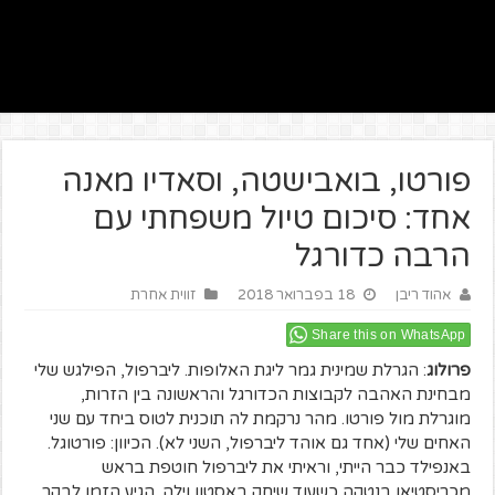
פורטו, בואבישטה, וסאדיו מאנה
אחד: סיכום טיול משפחתי עם
הרבה כדורגל
אהוד ריבן
18 בפברואר 2018
זווית אחרת
Share this on WhatsApp
פרולוג
: הגרלת שמינית גמר ליגת האלופות. ליברפול, הפילגש שלי
מבחינת האהבה לקבוצות הכדורגל והראשונה בין הזרות,
מוגרלת מול פורטו. מהר נרקמת לה תוכנית לטוס ביחד עם שני
האחים שלי (אחד גם אוהד ליברפול, השני לא). הכיוון: פורטוגל.
באנפילד כבר הייתי, וראיתי את ליברפול חוטפת בראש
מכריסטיאן בנטקה כשעוד שיחק באסטון וילה. הגיע הזמן לבקר