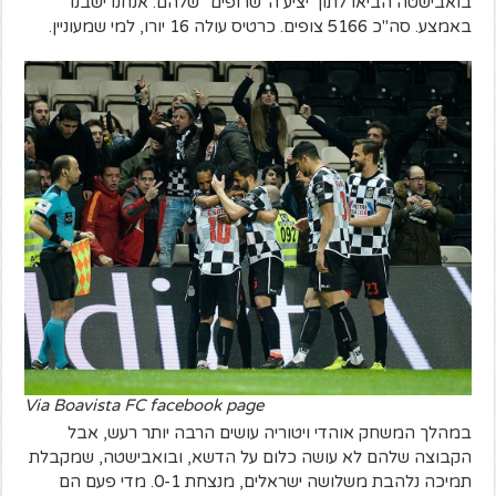
בואבישטה הביאו לתוך יציע ה"שרופים" שלהם. אנחנו ישבנו
באמצע. סה"כ 5166 צופים. כרטיס עולה 16 יורו, למי שמעוניין.
Via Boavista FC facebook page
במהלך המשחק אוהדי ויטוריה עושים הרבה יותר רעש, אבל
הקבוצה שלהם לא עושה כלום על הדשא, ובואבישטה, שמקבלת
תמיכה נלהבת משלושה ישראלים, מנצחת 0-1. מדי פעם הם