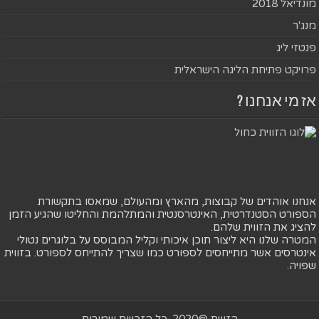
מונדיאל 2018
מנג'ר
פנטזי ליג
פרויקט פתיחת הליגה הישראלית
אז מי אנחנו ?
אנחנו אוהדים של קבוצות, מהארץ ומהעולם, שמאסו בתקשורת
הספורט הסטנדרטית, האינטרסנטית והמתלהמת והחליטו שהגיע הזמן
להציג את הזווית שלהם.
המטרה שלנו היא ליצור תוכן איכותי וקליל המבוסס על בלוגרים נטולי
אינטרסים אשר מתייחסים לספורט כמו שצריך להתייחס לספורט. בזווית
שפויה.
הזווית @2020. כל הזכויות שמורות