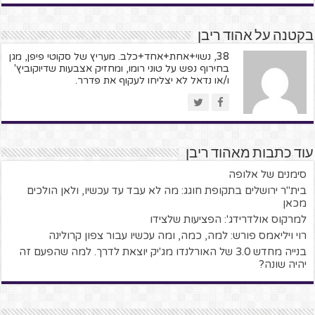
בקטנה על אהוד ריבן
38, נשוי+אחת+אחד+כלב. מעריץ של סקוטי פיפן, מגן
בחירוף נפש על טוני רומו, ומחזיק אצבעות שדיוקוביץ'
ו/או נדאל לא יצליחו לעקוף את פדרר.
עוד כתבות מאהוד ריבן
סימנים של אלופה
בית"ר ירושלים בתקופת חוגג: מה לא עבד עד עכשיו, ולאן הולכים
מכאן
למרקוס אולדרידג': הפציעות שלצידו
רוי ויליאמס פורש: למה, כמה, ומה עכשיו עבור צפון קרולינה
בנייה מחדש 3.0 של האורלנדו מג'יק יוצאת לדרך. למה שהפעם זה
יהיה שונה?