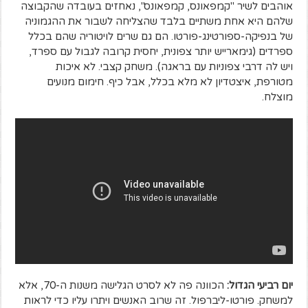
אוהבים לשיר "קמפאונס, קמפאונס", נאחזים בעובדה שהקבוצה
שלהם היא אחת משתיים בלבד שהצליחה לשבור את ההגמוניה
של בנפיקה-ספורטינג-פורטו. הם גם שרים לויטוריה שהם בכלל
ספרדים (גימארייש יותר צפונית, יחסית קרובה לגבול עם ספרד,
ויש לה דרבי צפוניות עם בראגה). משחק קצבי. לא איכות
מטורפת, איצטדיון לא מלא בכלל, אבל כיף. חימום מנועים
מוצלח.
יום רביעי הגדול:
הכוונה פה לא לסרט הגלישה משנות ה-70, אלא
למשחק. פורטו-ליברפול. זה שרוב האנשים ויתרו עליו כדי לראות