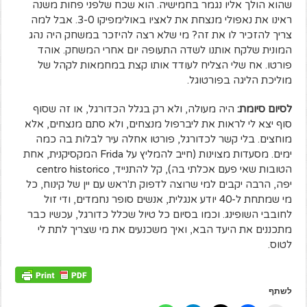
שהוא הולך אליו נגמר בחמישיה. הוא שכח שלפני פחות משנה
ראינו את נאפולי מנצחת את לאציו באולימפיקו 3-0. אבל למה
צריך להזכיר לו את זה? מי שלא רצה להיזכר במשחק היה נהג
המונית שלקח אותנו לשדה התעופה יום אחרי המשחק. אוהד
פורטו. אח שלי הצליח לעודד אותו קצת במחמאות לקהל של
מוליכת הליגה בפורטוגל.
לסיום סיומת:
היה מעולה, ולא רק בגלל הכדורגל, או זה שסוף
סוף יצא לי לראות את ליברפול מנצחים, ולא סתם מנצחים, אלא
מוחצים. בלי קשר לכדורגל, פורטו אחלה עיר לבלות בה כמה
ימים. מסעדות מצוינות (חייב להמליץ על Frida המקסיקנית, אחת
הטובות שאי פעם אכלתי בה), קל להתנייד, centro historico
יפה, הרבה יקבים למי שרוצה לדפוק ת'ראש עם יין של קינוח, כל
מי שמתחת ל-40 יודע אנגלית, אנשים סופר נחמדים, ודי זול
לחובבי השופינג. וכמו בסיום כל טיול שכלל כדורגל, עכשיו כבר
מתכננים את היעד הבא, ואיך משכנעים את מי שצריך לתת לי
לטוס.
לשתף