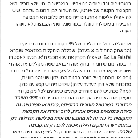
בואבישטה נגד ויטוריה גימארייש. בואבישטה, מי שלא מכיר, היא
הקבוצה הקטנה של פורטו, עם השחור לבן המגניב שלהם, שיש
לה אפילו אליפות אחת. ויטוריה ספורט קלוב היא הקבוצה
הרביעית בפופולריות שלה בפורטוגל. שתי הקבוצות לא משהו
העונה.
אז יאללה, הולכים. הליכה של 35 דקות ברחובות הדי ריקים
(המשחק התחיל ב-8 בערב), שכללה היתקלות בפלאפל שנקרא
Bo La Falafel, שאפילו הקרין את עכו-מכבי ת"א. הגענו לאסטדיו
דו בסה, מגרש חמוד. בחוץ אוהדי בואבישטה מקללים את אוהדי
ויטוריה שעשו את דרכם בצהלה ליציע האורחים. יריבות? מסתבר
(ופה אני מסתמך על מוכר בחנות המועדון ושני נהגי מוניות,
סמכויות שלא ניתן לערער עליהן) שלויטוריה יש קטע עם כולן.
למה? ככה. יש להם אוהדים קולניים שמגיעים לכל מקום, וזה
מעצבן את האחרים. איך אחד הנהגים הסביר לנו:
99% מאוהדי
הכדורגל בפורטוגל תומכים בבנפיקה, פורטו או ספורטינג. גם
כאלה שנמצאים בערים אחרות, לרוב יעודדו את הקבוצה
המקומית כל עוד זה לא מתנגש עם אחת משלושת הגדולות. רק
בגימארייש הדפוקים האלה אכפת להם רק מהקבוצה
שלהם.
ויטוריה, לדוגמה, הביאו יותר קהל ליציע האורחים מאשר