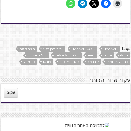
Tags
HAZAVIT
HAZAVIT.CO.IL
אהוד ריבן בלוג
בואבישטה
דרגאו
הזווית
הזוית
וסאדיו מאנה אחד
טיול משפחתי
כדורגל אירופאי
ליברפול
ליגת האלופות
פורטו
פורטוגל
עקוב אחרי הכותב
עקוב