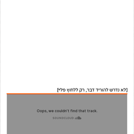
[לא נדרש להוריד דבר, רק ללחוץ פליי]