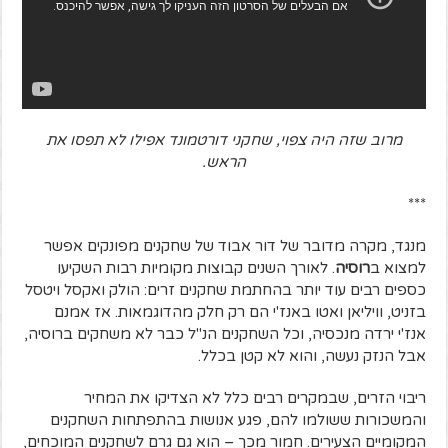
מרוב שזה היה צפוי, שחקני דורטמונד אפילו לא תפסו את
הראש.
***
מנגד, מקרה מדובר של דור אבוד של שחקנים מפונקים אפשר
למצוא ב
רוסיה
. לאורך השנים קבוצות מקומיות רבות השקיעו
כספים רבים עוד יותר בהחתמת שחקנים זרים: הולק ואקסל ויטסל
בזניט, וויליאן ואטו באנז'י הם רק חלק מהדוגמאות. אז אמנם
אנז'י ירדה מנכסיה, וכל השחקנים הנ"ל כבר לא משחקים ברוסיה,
אבל הנזק נעשה, והוא לא קטן בכלל.
ריבוי הזרים, שבמקרים רבים כלל לא הצדיקו את המחיר
והמשכורות ששולמו להם, פגע אנושות בהתפתחות השחקנים
המקומיים הצעירים. חמור מכך – הוא גם גרם לשחקנים המוכחים,