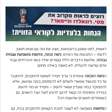
ראשית, לפני שאגע בדוגמאות, אציג את מה שבאמת חשוב
לדעתי – התכונות של האדם.
גישה נכונה, נחישות ומשמעת עצמית
גבוהה.
שלושת הדברים הללו קשורים אחד בשני והכרחיים עבור
אדם שרוצה להצליח, לא משנה באיזה תחום.
ה
גישה הנכונה
אומרת כי צריך תמיד לשאוף להתקדם, להתגבר
על כל מכשול אפשרי ולעולם לא להסתפק במה שהושג, אלא
להתמקד במה שעדיין נשאר להשיג – ותמיד יש מה להשיג.
במידה מסוימת זה קשור לרעב להגיע לעוד ועוד הישגים, גם
כשאחרים חושבים שהשגת הכל.
ה
נחישות
משמעה לא לעצור לנוכח הקשיים ולהתקדם בכח, גם