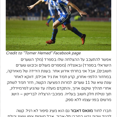
Credit to "Tomer Hemed" Facebook page
אפשר להתעכב על ההצלחה שלו בספרד (מלך השערים
הישראלי בספרד) ובאנגליה (מספרים מעולים וכיבוש שערים
חשובים), אבל אני בחרתי אירוע אחר. בעונת הירידה של מאיורקה,
במחזור הלפני-אחרון, קרע חמד את גיד אכילס, דווקא לאחר
עונת שיא של 11 שערים. למרות הפציעה הקשה, חזר חמד לשחק
אחרי תהליך שיקום ארוך, והתקדם מעלה עד שהגיע לפרמיירליג,
תוך נטילת חלק חשוב בעלייה. ממכבי הרצליה לברייטון – הישג
מרשים בפני עצמו ללא ספק.
חברו לחוד
מונאס דאבור
גם הוא מציג סיפור לא רגיל. קשה
להגיד שהיה גרוע במכבי תל-אביב, אבל מעטים ציפו שיציג יכולת