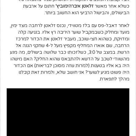
כשלא אחר מאשר
זלאטן איברהימוביץ'
חתום על ארבעת
הבישולים, והבישול הרביעי הוא החשוב ביותר.
לאחר דאבל-פס עם בלז מטווידי, נכנס זלאטן לרחבה מצד ימין,
מועד ומחליק כשבמקביל שוער היריבה רץ אליו. בנגיעה קלה
ומדויקת, כשהוא חצי-שוכב, מעביר זלאטן את הכדור למרכז
הרחבה, שם אוארו המחליף מקפיץ מעל ל-4 שחקני הגנה אל
הרשת. במצב של 3:0, כשלזכותו כבר שלושה בישולים, מה מנע
מהשוודי לשכב על הדשא ולהתבאס שהוא החליק? האם מישהו
היה בא אליו בטענות (למרות שזה מסוכן לבריאות) אם הכדור
היה פשוט מגיע לשוער? אני חושב שלא, ולמרות זאת קיבלנו
מהלך לתפארת.