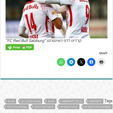
קרדיט לדף האינטרנט "FC Red Bull Salzburg"
לשתף
Tags
HAZAVIT
HAZAVIT.CO.IL
הזווית
הזווית לחיבורים
הזוית
העצלנות היא גלובלית
זווית לחיבורים
מישה טורין בלוג
עצלנות בכדורגל