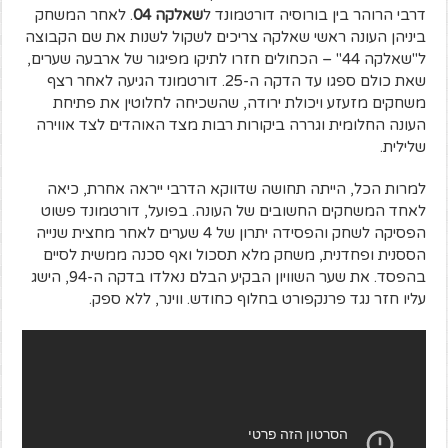
דרבי הרוהר בין בורוסיה דורטמונד ל
שאלקה 04
. לאחר המשחק
ביניהן העונה ראשי שאלקה צריכים לשקול לשנות את שם הקבוצה
ל"שאלקה 44" – הכחולים חזרו לתיקו מפיגור של ארבעה שערים,
שאת כולם ספגו עד הדקה ה-25. דורטמונד הגיעה לאחר רצף
משחקים מזעזע ויכולת ירודה, שהשכיחה לחלוטין את פתיחת
העונה החלומית וגררה ביקורות רבות מצד האוהדים לצד אווירה
שלילית.
למרות הכל, הייתה תחושה שדווקא הדרבי ייראה אחרת, כיאה
לאחד המשחקים החשובים של העונה. בפועל, דורטמונד פשוט
הפסיקה לשחק והפסידה יתרון של 4 שערים לאחר מחצית שנייה
הססנית ופחדנית, משחק מלא תסכול ואף סכנה ממשית לסיים
בהפסד. את שער השוויון הבקיע הבלם נאלדו בדקה ה-94, הישג
עליו חזר נגד פרנקפורט בחלוף כחודש. ווינר, ללא ספק.