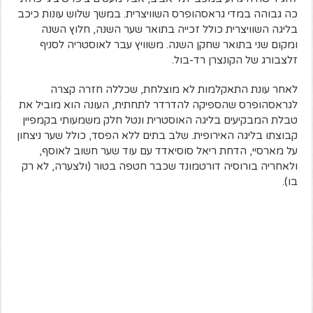
כה גבוהה במדי גראסהופרס השוויצרית. במשך שלוש עונות כיכב
בליגה השוויצרית כולל זכייה בתואר שער השנה, חלוץ השנה
ומקום שני בתואר שחקן השנה. משוויץ עבר לאוסטריה לסניף
זלצבורג של הקונצרן רד-בול.
לאחר עונת התאקלמות לא מוצלחת, שכללה חזרה קצרה
לגראסהופרס שהספיקה להדרדר לתחתית, העונה הוא מוביל את
טבלת המבקיעים בליגה האוסטרית ונטל חלק משמעותי בקמפיין
קבוצתו בליגה האירופית. שלב בתים ללא הפסד, כולל שער ניצחון
על מארסיי, הדחת ריאל סוסיאדד עם עוד שער חשוב לאוסף,
ולאחריה בורוסיה דורטמונד שכבר חטפה בטור (ולצערה, לא רק
בו).