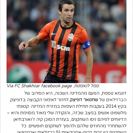
סמל לנאמנות. Via FC Shakhtar facebook page
דוגמא נוספת, הפעם מהמדינה השכנה, היא הסירוב של
הברזילאים של
שחטאר דונייצק
לחזור לאימוני הקבוצה בדונייצק
בקיץ 2014 בעקבות תחילת העימות במזרח המדינה. קטונתי
מלשפוט אנשים במצב שכזה, והנקודה שלי מאוד מסוימת והיא –
הדיווחים לפיהם ניסו השחקנים, בעזרת הסוכן קיה ז’ואורבחיאן
להשתחרר מהחוזים שלהם ולהפוך לשחקנים חופשיים. כל
השחקנים היו זרים דרום-אמריקאיים (5 ברזילאים וארגנטינאי