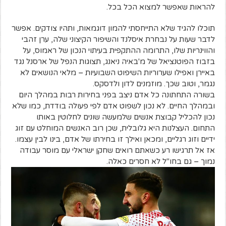
להראות שאפשר למצוא הכל בכל.
תוכלו להגיד שלא התייחסתי להמון דוגמאות, ותהיו צודקים. אפשר
לדבר שעות על נבחרת איסלנד והשיפור הקיצוני שלה, ערן זהבי
והווינריות שלו, התרומה ההתקפית בעיתוי הנכון של ראמוס, על
בזבוז הפוטנציאל של מ'באיה ניאנג, תצוגות הנפל של ארסנל נגד
באיירן ואפילו שערוריות השיפוט השבועיות – מלאי הנושאים לא
נגמר, וטוב שכך. מוזמנים לדון ולדסקס.
בשורה התחתונה כל אדם ניצב בפני בחירות רבות במהלך היום
ובמהלך החיים. לא נכון לשפוט אדם לפי פעולה בודדת, כמו שלא
נכון להכליל קבוצת אנשים שלמעשה שונים לחלוטין באותו
התחום. העצלנות היא גלובלית, שכן רוב האנשים המוחלט עם זוג
ידיים וזוג רגליים, ומכאן ואילך זו בחירתו של אדם, בינו לבין עצמו.
אז אל תרגישו רע כשאתם רואים שחקן ישראלי עם מוסר עבודה
נמוך – גם בחו"ל לא חסרים כאלה.