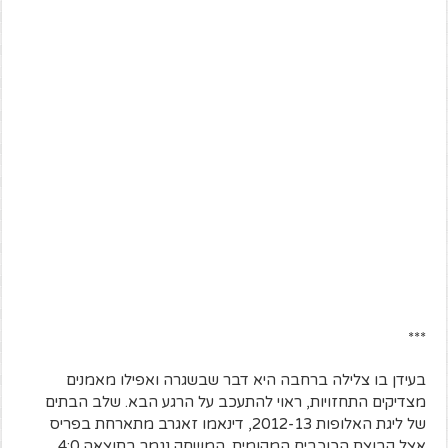
***
בעידן בו צלילה ברחבה היא דבר שבשגרה ואפילו מאמנים
מצדיקים התחזויות, ראוי להתעכב על הרגע הבא. שלב הבתים
של ליגת האלופות 2012-13, דינאמו זאגרב מתארחת בפריס
אצל קבוצת הכוכבים המקומית. המשחק נגמר בתוצאה 4:0