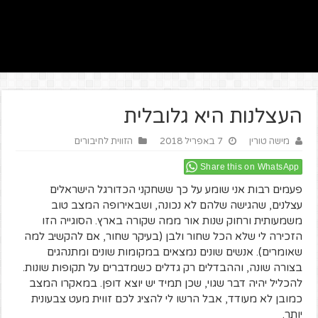
העצלנות היא גלובלית
מישה טורין
7 באפריל 2018
הזווית לחיבורים
Share this on WhatsApp
פעמים רבות אני שומע על כך ששחקני הכדורגל הישראלים
עצלנים, שהגישה שלהם לא נכונה, ושבאירופה המצב טוב
משמעותית ורחוק שנות אור ממה שקורה בארץ. הסוגייה הזו
הזכירה לי שלא הכל שחור ולבן (בעיקר שחור, אם להקשיב למה
שאומרים). אנשים שונים נמצאים במקומות שונים ומתנהגים
בצורה שונה, וההבדלים רק גדלים כשמדברים על תקופות שונות.
להכליל יהיה דבר שגוי, שכן תמיד יש יוצא דופן. במאקרו המצב
כמובן לא מעודד, אבל הרשו לי להציג לכם זווית מעט צבעונית
יותר.