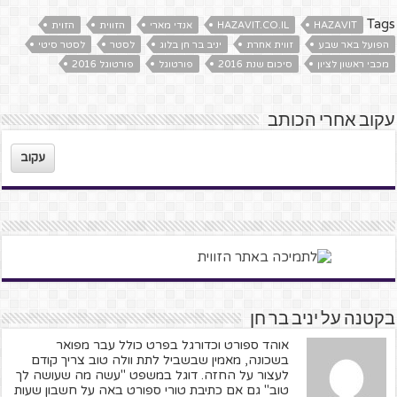
Tags
HAZAVIT
HAZAVIT.CO.IL
אנדי מארי
הזווית
הזוית
הפועל באר שבע
זווית אחרת
יניב בר חן בלוג
לסטר
לסטר סיטי
מכבי ראשון לציון
סיכום שנת 2016
פורטוגל
פורטוגל 2016
עקוב אחרי הכותב
עקוב
בקטנה על יניב בר חן
אוהד ספורט וכדורגל בפרט כולל עבר מפואר
בשכונה, מאמין שבשביל לתת וולה טוב צריך קודם
לעצור על החזה. דוגל במשפט "עשה מה שעושה לך
טוב" גם אם כתיבת טורי ספורט באה על חשבון שעות