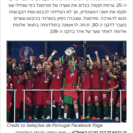
ה-25. צרפת תקפה בגלים את שערה של פורטוגל כפי שנחילי עש
תקפו את יושבי האצטדיון, אך לא הצליחה לכבוש ושתי הקבוצות
ניגשו להארכה. פורטוגל, שצברה ניסיון בטורניר בכיבוש שערים
מעבר לדקה ה-90, זכתה לראשונה בתולדותיה בתואר אלופת
אירופה לאחר שער של אדר בדקה ה-109.
Credit to Seleções de Portugal Facebook Page
נר רביעי לכבוד מכבי ראשל"צ
– פעם הייתה תכנית בטלוויזיה