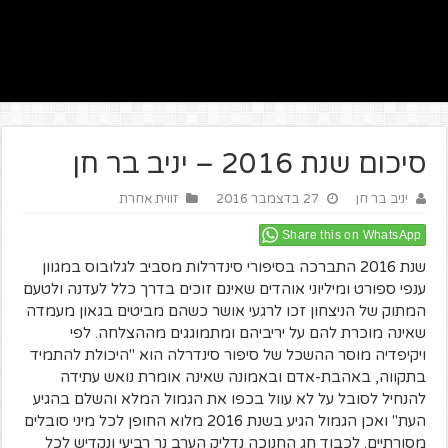
סיכום שנת 2016 – יניב בר חן
יניב בר חן
27 בדצמבר 2016
זווית אחרת
Share this on WhatsApp
שנת 2016 התברכה בסיפורי סינדרלות מסביב לגלובוס במגוון
ענפי ספורט ומיליוני אוהדים שאינם זוכים בדרך כלל לעדנה ולטעם
המתוק של הניצחון זכו לרגעי אושר כשהם מביטים בגאון מעמדה
שאינה מוכרת להם על יריביהם ומתמוגגים מההצלחה. לפי
ויקיפדיה מוסר ההשכל של סיפור סינדרלה הוא "היכולת להתמיד
בתקווה, באהבת-אדם ובאמונה שאינה אומרת נואש עתידה
להנחיל לסובל על לא עוול בכפו את הגמול המלא והשלם בהגיע
העת" ואכן הגמול הגיע בשנת 2016 מלוא החופן לכל מיני סובלים
מסורתיים. לכבוד חג החנוכה נדליק הערב נר רביעי ונקדיש לכל