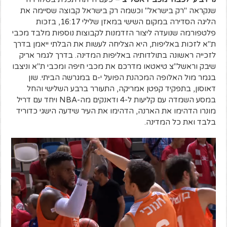
שנקראה "רק בישראל" וכשמה רק בישראל קבוצה שסיימה את
הליגה הסדירה במקום השישי במאזן שלילי 16:17, בזכות
פלטפורמה שנועדה ליצור הזדמנות לקבוצות נוספות מלבד מכבי
ת"א לזכות באליפות, היא הצליחה לעשות את הבלתי ייאמן בדרך
לזכייה ראשונה בתולדותיה באליפות המדינה. בדרך לגמר אריק
שיבק וראשל"צ טיאטאו מדרכם את מכבי חיפה ומכבי ת"א וניצבו
בגמר מול האלופה המכהנת הפועל י-ם במגרשה הביתי. שון
דאוסון, בתפקיד קפטן אמריקה, התעורר ברבע השלישי והחל
במסע השמדה עם קליעות ל-4 ודאנקים מה-NBA ויחד עם דריל
מונרו הדהימו את הארנה, הדהימו את העיר שידעה הישגי כדוריד
בלבד ואת כל המדינה.