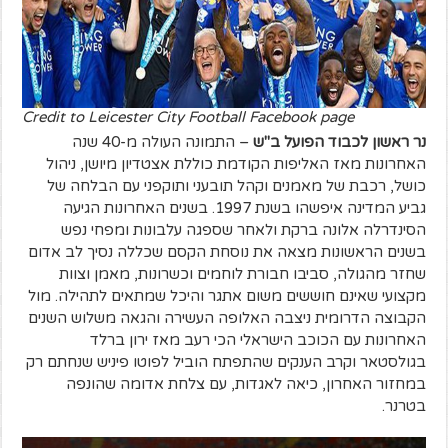
Credit to Leicester City Football Facebook page
נר ראשון לכבוד הפועל ב"ש
– התמונה העולה מ-40 שנה
האחרונות מאז האליפות הקודמת כוללת אצטדיון מיושן, ניהול
כושל, רכבת של מאמנים וקהל תובעני ותוקפני עם הבלחה של
גביע המדינה איפשהו בשנת 1997. בשנים האחרונות הגיעה
הסינדרלה אלונה ברקת ולאחר שספגה עלבונות ומפחי נפש
בשנים הראשונות מצאה את נוסחת הקסם שכללה נסיך לב אדום
שחזר מהגולה, סביבו חבורת לוחמים וכשרונות, מאמן וצוות
מקצועי שאינם חוששים משום אתגר והיכל שמתאים לתהילה. מול
הקבוצה הדרומית ניצבה האלופה העשירה והגאה משלוש השנים
האחרונות עם הכוכב הישראלי הכי רעב מאז ירון ברלד
בגולסטאר וקרב הענקים שהתפתח הוביל לפוטו פיניש שנחתם רק
במחזור האחרון, כיאה לאגדות, עם צלחת אדומה שהונפה
בטרנר.