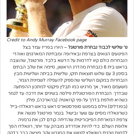
Credit to Andy Murray Facebook page
נר שלישי לכבוד נבחרת פורטוגל
– היורו בפריז עמד בצל
הפיגועים הגואים בצרפת ובאירופה ומבחינת המארגנים ואוהדי
הנבחרות כולם קיוו לדרמות על הדשא בלבד. פורטוגל, שהוצבה
בראש בית 6 כנבחרת מהדרג הראשון, סיימה את שלב הבתים
בסימן 3 עם שלוש תוצאות תיקו, שלישית בביתה ושלישית מבין
הנבחרות במקום השלישי שהספיק להעפלה לשמינית הגמר,
משעמם מאוד, אך מרגיש כמו תבלין פיקנטי למתכון ההפתעה
שבדרך. הנבחרת הפורטוגלית פילסה בשיניים את דרכה עד לגמר
כשהיא חולפת בדרך על-פני קרואטיה (בהארכה), פולין
(בפנדלים) ווילס במפגש סופרסטארס ראש בראש רונאלדו-בייל
כשרונאלדו מסיים עם שער ובישול. בגמר פורטוגל פגשה את
צרפת המארחת הפייבוריטית שהדיחה קודם לכן את גרמניה
אלופת העולם. כדי להיות אנדרדוג מובהק עוד יותר, רונאלדו הפך
לדמות טרגית כשנאלץ לנטוש את המגרש עקב פציעה כבר בדקה