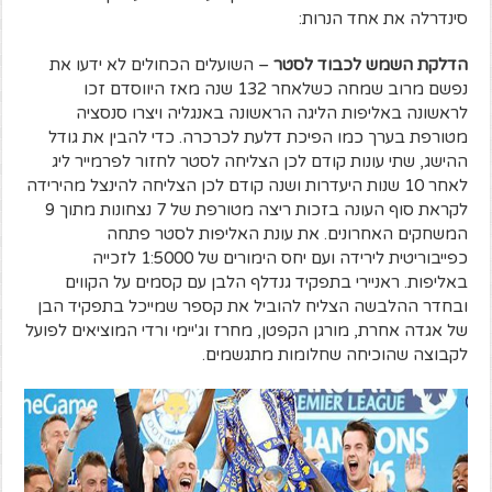
סינדרלה את אחד הנרות:
הדלקת השמש לכבוד לסטר
– השועלים הכחולים לא ידעו את
נפשם מרוב שמחה כשלאחר 132 שנה מאז היווסדם זכו
לראשונה באליפות הליגה הראשונה באנגליה ויצרו סנסציה
מטורפת בערך כמו הפיכת דלעת לכרכרה. כדי להבין את גודל
ההישג, שתי עונות קודם לכן הצליחה לסטר לחזור לפרמייר ליג
לאחר 10 שנות היעדרות ושנה קודם לכן הצליחה להינצל מהירידה
לקראת סוף העונה בזכות ריצה מטורפת של 7 נצחונות מתוך 9
המשחקים האחרונים. את עונת האליפות לסטר פתחה
כפייבוריטית לירידה ועם יחס הימורים של 1:5000 לזכייה
באליפות. ראניירי בתפקיד גנדלף הלבן עם קסמים על הקווים
ובחדר ההלבשה הצליח להוביל את קספר שמייכל בתפקיד הבן
של אגדה אחרת, מורגן הקפטן, מחרז וג'יימי ורדי המוציאים לפועל
לקבוצה שהוכיחה שחלומות מתגשמים.