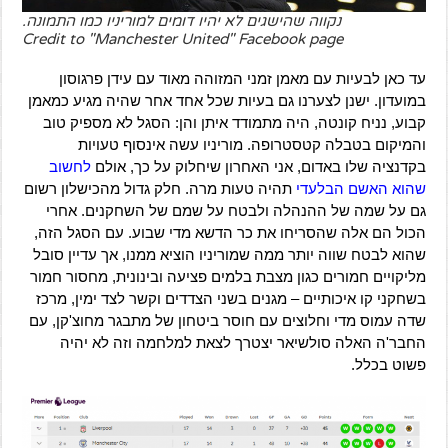
נקווה שהישגים לא יהיו דומים למוריניו כמו התמונה.
Credit to "Manchester United" Facebook page
עד כאן לבעיות עם מאמן זמני המזוהה מאוד עם עידן פרגוסון
במועדון. ישנן לצערנו גם בעיות שכל אחד אחר שהיה מגיע כמאמן
קבוע, נניח קונטה, היה מתמודד איתן והן: הסגל לא מספיק טוב
והמיקום בטבלה קטסטרופה. מוריניו עשה אינסוף טעויות
בקדנציה שלו באדום, אני האחרון שיחלוק על כך, אולם
לחשוב
שהוא האשם הבלעדי
תהיה טעות מרה. חלק גדול מהכישלון רשום
גם על שמה של ההנהלה ולבטח על שמם של השחקנים. אחרי
הכול הם אלה שהסריחו את כר הדשא מדי שבוע. עם הסגל הזה,
שהוא לבטח שווה יותר ממה שמוריניו הוציא ממנו, אך עדיין סובל
מליקויים חמורים כגון מצבת בלמים פציעה ובינונית, מחסור חמור
בשחקני קו איכותיים – מגנים בשני הצדדים וקשר לצד ימין, מרכז
שדה עמוס מדי וחלוצים עם חוסר ביטחון של מתבגר מחוצ'קן, עם
החבר'ה האלה סולשיאר יצטרך לצאת למלחמה וזה לא יהיה
פשוט בכלל.