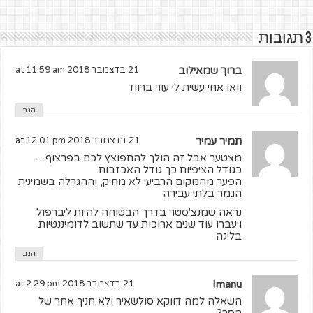
3 תגובות
ברוך שמאילוב
21 בדצמבר 2018 at 11:59 am
וואו אחי עשית לי עור ברווז
הגב
תמיר עמיר
21 בדצמבר 2018 at 12:01 pm
מצטער אבל זה הולך להתפוצץ לכם בפרצוף…
כגודל הציפיות כך גודל האכזבות
הפער מהמקום הרביעי לא מחיק, וההגרלה בשמינית
הגמר בלתי עבירה
נראה שמנצ'סטר בדרך הבטוחה להיות ליברפול
ויעברו עוד שנים ארוכות עד שתשוב לדומיננטיות
בליגה
הגב
Imanu
21 בדצמבר 2018 at 2:29 pm
השאלה למה דווקא סולשאיר ולא חניך אחר של
הסר?