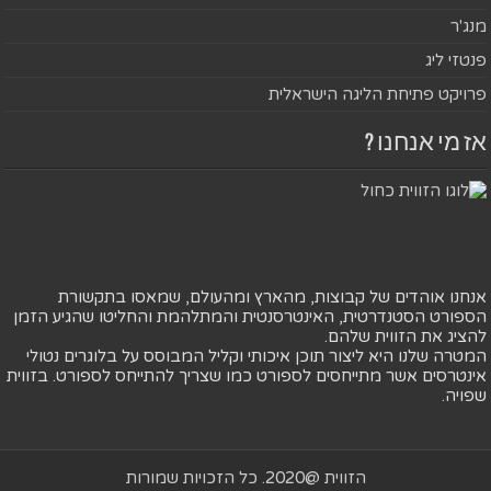
מנג'ר
פנטזי ליג
פרויקט פתיחת הליגה הישראלית
אז מי אנחנו ?
אנחנו אוהדים של קבוצות, מהארץ ומהעולם, שמאסו בתקשורת
הספורט הסטנדרטית, האינטרסנטית והמתלהמת והחליטו שהגיע הזמן
להציג את הזווית שלהם.
המטרה שלנו היא ליצור תוכן איכותי וקליל המבוסס על בלוגרים נטולי
אינטרסים אשר מתייחסים לספורט כמו שצריך להתייחס לספורט. בזווית
שפויה.
הזווית @2020. כל הזכויות שמורות