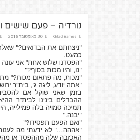
נורדיה – פעם שישים ו
Gilad Eames
30 באוקטובר 2016
"ניצחתם את הבדואים?" שאלה
כמעט.
"הפסדנו שלוש אחת" אני עונה 
"נו, והיו מכות בסוף?"
"מכות, מה פתאום מכות?" מת
"אתה יודע, ליגה ג', בית"ר ירו
בזמן שאני שוקל אם להסביר
ההבדלים בינינו לבית"ר ההיא
תמיכה סמויה בלה פמילייה, הי
"יבנה."
"ואם הפעם תפסידו?"
"אההה…" לא ידעתי מה לענות 
האכזבה שלה מההפסד או מהעו