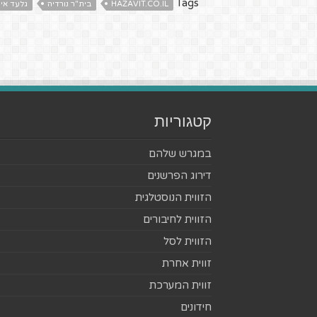
Tags
HAZAVIT.CO.IL
בית"ר נורדיה
גלעד אי
קטגוריות
במגרש שלהם
דירוג הפרשנים
הזווית הנוסטלגית
הזווית לחיבורים
הזווית לסל
זווית אחרת
זווית המערכת
חידונים