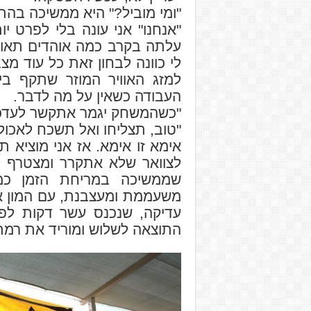
"ומי מוביל?" היא ממשיכה בהתענ
"אנחנו" אני עונה בלי לפרט י
עלתה בקרב כמה אוהדים תאורי
לי כוונה לבחון זאת כל עוד מ
למזג האוויר המוזר שתקף ב
העבודה כשאין על מה לדבר.
"כשהמשחק יגמר אתקשר לעדכן"
"טוב, תצליחו ואל תשכח לאכול
אימא זו אימא. אז אני מוציא
לצוואר שלא אתקרר ומצטרף 
שממשיכה במריחת הזמן כמ
משעממת ומעצבנת, עם המון א
עדיקה, שנכנס עשר דקות לפ
התוצאה לשלוש ומוריד את רמ