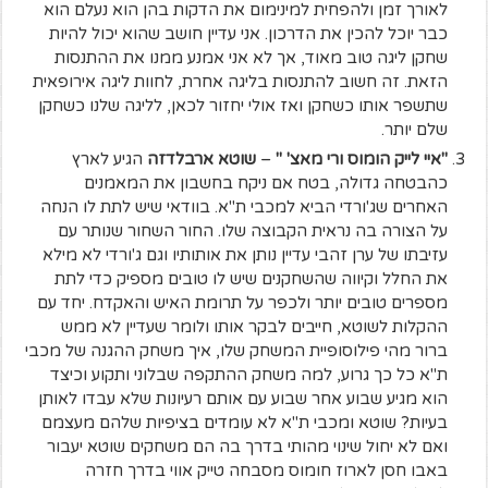
לאורך זמן ולהפחית למינימום את הדקות בהן הוא נעלם הוא
כבר יוכל להכין את הדרכון. אני עדיין חושב שהוא יכול להיות
שחקן ליגה טוב מאוד, אך לא אני אמנע ממנו את ההתנסות
הזאת. זה חשוב להתנסות בליגה אחרת, לחוות ליגה אירופאית
שתשפר אותו כשחקן ואז אולי יחזור לכאן, לליגה שלנו כשחקן
שלם יותר.
"איי לייק הומוס ורי מאצ' "
–
שוטא ארבלדזה
הגיע לארץ
כהבטחה גדולה, בטח אם ניקח בחשבון את המאמנים
האחרים שג'ורדי הביא למכבי ת"א. בוודאי שיש לתת לו הנחה
על הצורה בה נראית הקבוצה שלו. החור השחור שנותר עם
עזיבתו של ערן זהבי עדיין נותן את אותותיו וגם ג'ורדי לא מילא
את החלל וקיווה שהשחקנים שיש לו טובים מספיק כדי לתת
מספרים טובים יותר ולכפר על תרומת האיש והאקדח. יחד עם
ההקלות לשוטא, חייבים לבקר אותו ולומר שעדיין לא ממש
ברור מהי פילוסופיית המשחק שלו, איך משחק ההגנה של מכבי
ת"א כל כך גרוע, למה משחק ההתקפה שבלוני ותקוע וכיצד
הוא מגיע שבוע אחר שבוע עם אותם רעיונות שלא עבדו לאותן
בעיות? שוטא ומכבי ת"א לא עומדים בציפיות שלהם מעצמם
ואם לא יחול שינוי מהותי בדרך בה הם משחקים שוטא יעבור
באבו חסן לארוז חומוס מסבחה טייק אווי בדרך חזרה