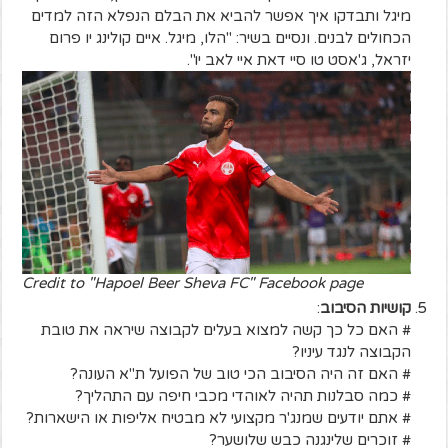
מיגל ותבדקו איך אפשר להביא את הבלם הנפלא הזה למדים
הכחולים לבנים. ונסיים בשיר: "הלו, מיגל. איים קולינג יו פרום
יזראל, ג'אסט טו סיי דאת איי לאב יו".
Credit to "Hapoel Beer Sheva FC" Facebook page
קושיות הסיבוב
:
# האם כל כך קשה למצוא בעלים לקבוצה שיראה את טובת
הקבוצה לנגד עיניו?
# האם זה היה הסיבוב הכי טוב של הפועל ת"א העונה?
# כמה סבלנות תהיה לאוהדי מכבי חיפה עם התהליך?
# אתם יודעים שמנג'ר מקצועי לא מבטיח אליפות או הישארות?
# זוכרים שלינגנה כבש שלושער?