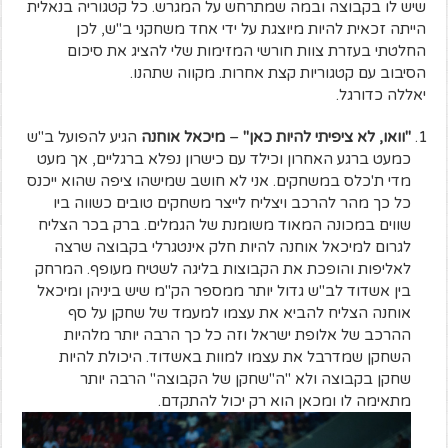
שיש לו בקבוצה ובמה שמתרחש על המגרש. כל קטגוריה בנאלית
הייתה זכאית להיות מיוצגת על ידי אחד משחקני ב"ש, לכן
החלטתי בעזרת צוות חורשי המזימות שלי להציג את סיכום
הסיבוב עם קטגוריות קצת אחרות. מקווה שתהנו.
יאללה כדורגל.
"וואו, לא ציפיתי להיות כאן"
–
מיכאל אוחנה
הגיע להפועל ב"ש
כמעט ברגע האחרון וכילד עם כישרון נפלא ברגליים, אך מעט
מדי ת'כלס במשחקים. אני לא חושב שמישהו ציפה שהוא ייכנס
כל כך מהר להרכב ויצליח לייצר משחקים טובים כשווה ביו
שווים במכונה המאוד משומנת של הגמלים. ברק בכר הצליח
לגרום למיכאל אוחנה להיות חלק אינטגרלי בקבוצה שרצה
לאליפות והופכת את הקבוצות בליגה לשטיח מעופף. המרחק
בין אשדוד לב"ש גדול יותר ממספר הק"מ שיש ביניהן ומיכאל
אוחנה הצליח להביא את עצמו למעמד של שחקן על סף
ההרכב של אלופת ישראל וזה כל כך הרבה יותר מלהיות
השחקן שמדרבל את עצמו למוות באשדוד. היכולת להיות
שחקן בקבוצה ולא "ה"שחקן של הקבוצה" הרבה יותר
מתאימה לו ומכאן הוא רק יכול להתקדם.