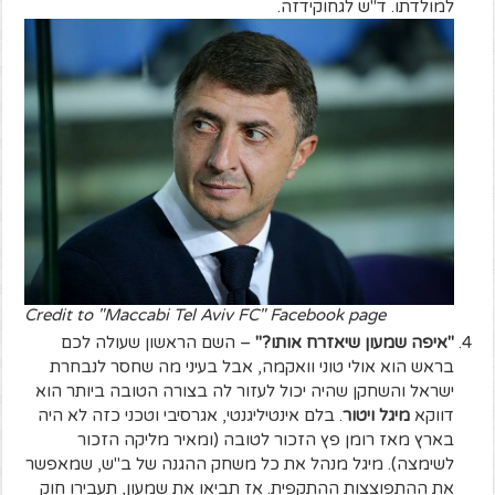
למולדתו. ד"ש לגחוקידזה.
Credit to "Maccabi Tel Aviv FC" Facebook page
"איפה שמעון שיאזרח אותו?"
– השם הראשון שעולה לכם
בראש הוא אולי טוני וואקמה, אבל בעיני מה שחסר לנבחרת
ישראל והשחקן שהיה יכול לעזור לה בצורה הטובה ביותר הוא
דווקא
מיגל ויטור
. בלם אינטיליגנטי, אגרסיבי וטכני כזה לא היה
בארץ מאז רומן פץ הזכור לטובה (ומאיר מליקה הזכור
לשימצה). מיגל מנהל את כל משחק ההגנה של ב"ש, שמאפשר
את ההתפוצצות ההתקפית. אז תביאו את שמעון, תעבירו חוק