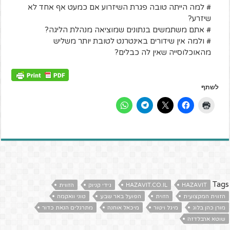
# למה הייתה טובה פגרת השיזרוע אם כמעט אף אחד לא
שיזרע?
# אתם משתמשים בנתונים שמוציאה מנהלת הליגה?
# ולמה אין שידורים באינטרנט לטובת יותר משליש
מהאוכלוסייה שאין לה כבלים?
לשתף
Tags
HAZAVIT
HAZAVIT.CO.IL
גידי קניוק
הזווית
הזווית המקצועית
הזוית
הפועל באר שבע
טוני וואקמה
מורן כהן בלוג
מיגל ויטור
מיכאל אוחנה
מתרגלים הנאת כדור
שוטא ארבלדזה