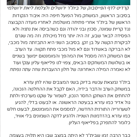
קרדיט לדף הפייסבוק של בית"ר ירושלים ולצלמת ליאת ירושלמי
בסיבוב הראשון, המשחק מול הפועל חיפה היה איבוד הנקודות
הראשון של בית"ר אחרי פתיחה מושלמת. לאחריו מעדה הקבוצה
נגד קריית שמונה, סכנין ובני יהודה וגם כשהביסה את נתניה ולא
הפסידה לבאר שבע, זה היה יותר מזל מיכולת. וזה מה שגרם
לביקורת הקשה על בן זקן. בסיבוב השני היא התבזתה מול מכבי,
לא הבריקה באשדוד וגם לא מול מכבי פתח תקווה. עד הערב.
אם המשחק הזה מסמל את המהפך והמומנטום יימשך בשניים
או בשלושת המשחקים הבאים, צפוי לנו פלייאוף עליון ענק! ועוד
לא נאמרה המילה האחרונה של חלון ההעברות שזה עתה נפתח.
בית"ר נמצאת עכשיו בדיוק בשני המצבים שהיו לחן עזרא
במשחק הערב והדבר בידיה, האם לקבל את ההחלטה הנכונה,
להחתים את השחקן החסר הנכון, לשמור על שקט מערכתי ולתת
גול אדיר כמו עזרא בבעיטה הראשונה. או לבעוט בדלי, להגיע
לשערורייה התורנית החדשה, למסמס את המומנטום, לבעוט חלש
כמו עזרא בהזדמנות השנייה ולהגיע לדקה השמונים בלי אוויר,
כלומר להתפרק בפלייאוף העליון.
כבר הרבה זמן שבית"ר לא היתה במצב שבו היא תלויה בעצמה