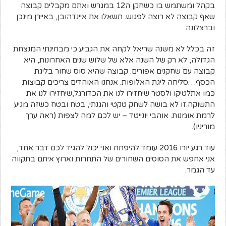
בקהל ומשתמש בו כשחקן ה12 במגרש ואתם מקבלים קבוצה
שאף קבוצה לא רוצה לפגוש. תשאלו את איינדהובן, באיירן מינכן
וברצלונה.
זה בכלל לא משנה שריאל לקחה את הגביע כי מבחינתי המנצחת
הגדולה, לא רק של השנה אלא של שלוש שנים האחרונות, היא
קבוצה עם שחקנים אפורים. קבוצה שהיא סוס שחור בליגת
הכסף…סליחה ליגת האלופות. אנחנו האוהדים צריכים קבוצות
כמו אתלטיקו ולסטר שיחזירו לנו את הכדורגל,שיחזירו לנו את
התשוקה.זו לא בושה לשחק טקטי והגנתי, בטח ובטח כשזה מגיע
לרמת אומנות. אוהבי יונייטד – יש לכם למה לצפות (ראה ערך
מוריניו).
עוד רגע יורו 2016 עומד להיפתח ואני יכול להגיד לכם דבר אחד,
אני אחפש את הסוסים השחורים של התחרות וארוץ איתם בתקווה
עד הגמר.