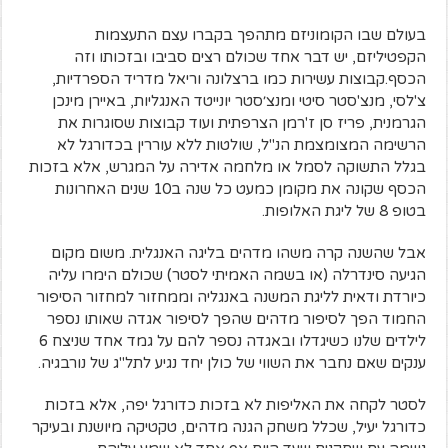
בעולם שבו הקומוניזם מתהפך בקברו עצם התעצמות
הקפטיליזם, יש דבר אחד שכולם רצים סביבו ובזכותו וזה
הכסף.קבוצות עשירות כמו ברצלונה וריאל מדריד הספרדיות,
צ'לסי, מנצ'סטר סיטי ומנצ׳סטר יונייטד האנגליות, באיירן מינכן
הגרמנית, פריז סן ז'רמן הצרפתית ועוד קבוצות שסוגרות את
הרשימה המצומצמת הנ"ל, שולטות ללא עוררין בכדורגל לא
בגלל התשוקה לסמל או מלחמה אדירה על המגרש, אלא בזכות
הכסף שקונה את מקומן כמעט כל שנה ב10 שנים האחרונות
בטופ 8 של ליגת האלופות.
אבל שהשנה קרה משהו מדהים בליגה האנגלית. משום מקום
הגיעה סינדרלה (או בשמה האמיתי לסטר) שכולם הימרו עליה
כיורדת ודאית לליגת המשנה באנגליה וממחזור למחזור הסיפור
החמוד הפך לסיפור מדהים שהפך לסיפור אגדה שאותו נספר
לילדים שלנו כשיגדלו ובאגדה נספר להם על גמד אחד שניצח 6
ענקים שאם נחבר את השווי של כולן יחד נגיע לתל"ג של נורבגיה.
לסטר לקחה את האליפות לא בזכות כדורגל יפה, אלא בזכות
כדורגל יעיל, שכלל משחק הגנה מדהים, טקטיקה מיושנת ובעיקר