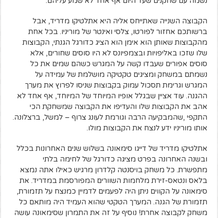
נשמה עם שחקנים שעד היום אף אחד לא שמע עליהם.
הקבוצה השנייה שאתייחס אליה היא אתלטיקו מדריד, אבל
ברשותכם אחזור לפורטו, צלסי ואינטר של מוריניו. בכל אחת
מהקבוצות שאותן הוא אימן הוא הציג כדורגל הגנתי, הקבוצות
שלו שזכו באליפויות ובצמפיונס לא היו סוסים שחורים, אלא
סוסים אפורים שעבדו קשה על המגרש כשהם שמים את כל
נשמתם במשחק ומציגים טקטיקה מושלמת של עמידה על
המגרש וגרימת תסכול עמוק בקבוצות שניסו לפרוץ את מערך
ההגנה. עוד אציין שבגלל אופיו המיוחד של המיוחד, אף אחד לא
אהב את הקבוצות שלו והעדיפו את הקבוצה שמשחקת הכי
התקפי ,שהמבקיעה הרבה וגורמת לעונג צרוף – למשל, ברצלונה.
אותו מוריניו ידע לנצח את הקבוצות מולו.
אתלטיקו מדריד של דייגו סימאונה בשלוש שנים האחרונות בכלל
ובשנה האחרונה בפרט מציגה כדורגל של לחימה בלתי
מתפשרת. כל משחק בויסנטה קלדרון מרגיש כאילו אתה נמצא
בלאס ונטאס-זירת מלחמות השוורים המפורסמת במדריד. את
סימאונה על הקווים ניתן היה לפעמים לדמיין כמנצח על תזמורת,
תזמורת של הגנה. המערך הטקטי שהוא העמיד היה מותאם כל
משחק לקבוצה אחרת! נוסיף על זה את התמרון שסימאונה עושה