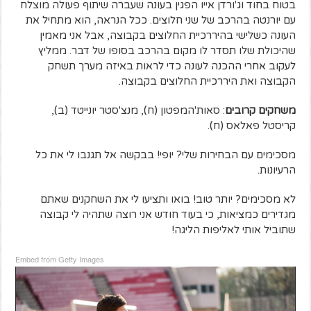
בטוח בחוד וג'ורדן אייו הפגין בעונה שעברה שיתוף פעולה מוצלח
עם יורנטה בהרכב של שני חלוצים. ככל הנראה, הוא מתחיל את
העונה כשלישי בהיררכיית החלוצים בקבוצה, אבל אני מאמין
שהיכולת שלו תסדר לו מקום בהרכב בסופו של דבר. ממליץ
לעקוב אחרי ההכנה לעונה כדי לראות באיזה מערך תשחק
הקבוצה ואת היררכיית החלוצים בקבוצה.
משחקים קרובים
: סאות'המפטון (ח), מנצ'סטר יונייטד (ב),
קריסטל פאלאס (ח).
מסכימים עם הבחירות שלי? יופי! בבקשה אל תגנבו לי את כל
הרעיונות.
לא מסכימים? יותר טוב! בואו ותציעו לי את השחקנים שאתם
מגדירים כמציאות, כי בעוד חודש אני רוצה שתהיה לי קבוצה
שתוביל אותי לאליפות הליגה!
Embed from Getty Images