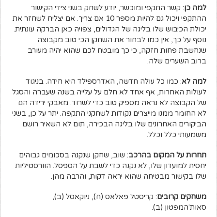
למה כן
: קשר התקפי ומוכשר, יודע לשחק בשני צידי הקישור
ההתקפי ויכול גם להיות מספר 10 אם צריך. אם יצליח לשחזר את
יכולת הכיבוש שלו בליגה של הגדולים, צפויה כאן הברקה עונתית.
נוסף על כך, אין כמו לבחור את השחקן הכי טוב מקבוצה
שנחשבת פחות חזקה, כי כך מובטח לכם שהוא יהיה מעורב
ברוב השערים שלה.
למה לא
: כמו כל עולה חדשה, האדרספילד היא חידה. בניגוד
לעולות האחרות, אף אחד לא חלם על עלייה בשנה שעברה והסגל
של הקבוצה לא נראה מספיק טוב כדי לשרוד. מאבקי ירידה הם
לא החומר ממנו מייצרים נקודות לשחקני התקפה. יתר על כן, בשני
הביקורים האחרונים שלו בליגה הבכירה, תום לא השאיר רושם
משמעותי כלל וכלל.
תחרות על המקום בהרכב
: שוב, שחקן שנקנה בסכומים גבוהים
יחסית למועדון שלו, לא נקנה כדי לשבת על הספסל. הוורסטיליות
שלו בקישור מבטיחה שהוא יראה דקות, והרבה מהן.
משחקים קרובים
: קריסטל פאלאס (ח), ניוקאסל (ב),
סאות'המפטון (ב).