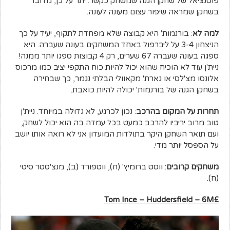
פוטנציאל של שחקן הגנה שמשחק כקשר. יתר על כן, מדובר
בשחקן שמראה שיפור עצום מעונה לעונה.
למה לא
: בורנמות' היא קבוצה שלא מפחדת לתקוף, יעיד על כך
הניצחון 3-4 על ליברפול באחד המשחקים בעונה שעברה. היא
ספגה בעונה שעברה 67 שערים, רק 4 קבוצות ספגו יותר ממנה!
ניית'ן עוד לא הוכיח שהוא יכול להיות כוח התקפי יציב כמו מרכוס
אלונסו מצ'לסי או גארת' מקאוולי הבלתי נגמר, כך שבחירה
בשחקן הגנה של בורנמות' יכולה להיות כואבת.
תחרות על המקום בהרכב
: נכון לכרגע, לא גדולה במיוחד. ניית'ן
טוב מרוב יריביו להרכב כמעט בכל עמדה בה הוא יכול לשחק,
ועם תואר השחקן היקר בתולדות המועדון אני לא רואה אותו יושב
על הספסל יותר מדי.
משחקים קרובים
: ווסט ברומיץ' (ח), ווטפורד (ב), מנצ'סטר סיטי
(ח).
Tom Ince – Huddersfield – 6M
£