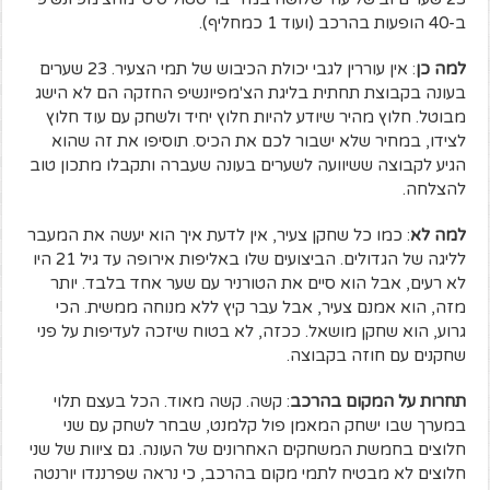
ב-40 הופעות בהרכב (ועוד 1 כמחליף).
למה כן
: אין עוררין לגבי יכולת הכיבוש של תמי הצעיר. 23 שערים
בעונה בקבוצת תחתית בליגת הצ'מפיונשיפ החזקה הם לא הישג
מבוטל. חלוץ מהיר שיודע להיות חלוץ יחיד ולשחק עם עוד חלוץ
לצידו, במחיר שלא ישבור לכם את הכיס. תוסיפו את זה שהוא
הגיע לקבוצה ששיוועה לשערים בעונה שעברה ותקבלו מתכון טוב
להצלחה.
למה לא
: כמו כל שחקן צעיר, אין לדעת איך הוא יעשה את המעבר
לליגה של הגדולים. הביצועים שלו באליפות אירופה עד גיל 21 היו
לא רעים, אבל הוא סיים את הטורניר עם שער אחד בלבד. יותר
מזה, הוא אמנם צעיר, אבל עבר קיץ ללא מנוחה ממשית. הכי
גרוע, הוא שחקן מושאל. ככזה, לא בטוח שיזכה לעדיפות על פני
שחקנים עם חוזה בקבוצה.
תחרות על המקום בהרכב
: קשה. קשה מאוד. הכל בעצם תלוי
במערך שבו ישחק המאמן פול קלמנט, שבחר לשחק עם שני
חלוצים בחמשת המשחקים האחרונים של העונה. גם ציוות של שני
חלוצים לא מבטיח לתמי מקום בהרכב, כי נראה שפרננדו יורנטה