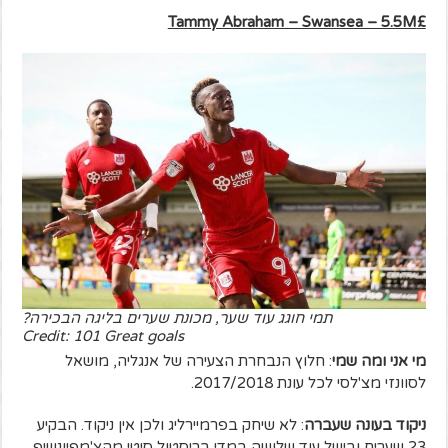
Tammy Abraham – Swansea – 5.5M
£
תמי חוגג עוד שער, מכונת שערים בליגה הבכירה?
Credit: 101 Great goals
מי אני ומה שמי
: חלוץ הנבחרת הצעירה של אנגליה, מושאל
לסוונזי מצ'לסי לכל עונת 2017/2018.
ניקוד בעונה שעברה
: לא שיחק בפרמיירליג ולכן אין ניקוד. הבקיע
23 שערים ובישל עוד שלושה במדי בריסטול סיטי מהצ'מפיונשיפ