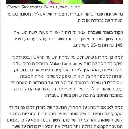
יסיים ראשון בדירוג? Credit: Sky sports
מי אני ומה שמי
: שוער הנבחרת הצעירה של אנגליה, מסומן כשוער
העתיד של נבחרת אנגליה.
ניקוד בעונה שעברה
: 102 נקודות מ-29 הופעות. לשם השוואה,
טום היטון, שסיים ראשון בדירוג השוערים בעונה שעברה, סיפק
149 נקודות מ-35 משחקים.
למה כן:
מהרגע שהשתלט על עמדת השוער הראשון בסנדרלנד,
פיקפורד הפך למכונת Value for money. במחיר מצחיק של 4
מיליון פאונד, הוא הפך לאחד השוערים הפופולאריים במשחק
הודות למספר ההצלות אותן סיפק למשחק, ואחת הסיבות
שסנדרלנד נשארה במאבק נגד הירידה עד המחזורים האחרונים.
עכשיו נשאר רק לדמיין איך הוא ייראה בקבוצה עם הגנה טובה
בהרבה מהקבוצה בה שיחק בשנה שעברה.
למה לא
: אם דיברנו על המחיר, המעבר של ג'ורדן לקבוצה גדולה
הקפיץ את מחירו והוציא אותו רשמית מקטגוריית התגליות הזולות.
לשם השוואה, זהו המחיר של טום היטון השנה. נוסף על כך, אמנם
המעבר לקבוצה גדולה יותר מגדיל את הסיכוי לנקודות על שער