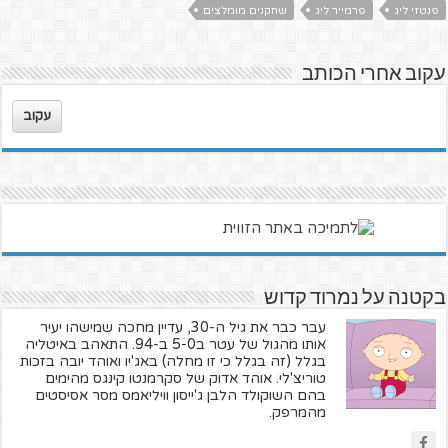
פנטזי ליג
פרמייר ליג
שחקנים מומלצים
עקוב אחרי הכותב
עקוב
בקטנה על נמרוד קדוש
עבר כבר את גיל ה-30, עדיין מחכה שמישהו יעיר
אותו מהגול של עטר ב5-0 ב-94. התאהב באיטליה
בגלל (זה בגלל כי זו מחלה) באג'יו ואוהד יובה בזכות
טוריצ'לי. אוהד אדוק של סקרמנטו קינגס מהימים
בהם השוקולד הלבן ג'ייסון וויליאמס מסר אסיסטים
מהמרפק.