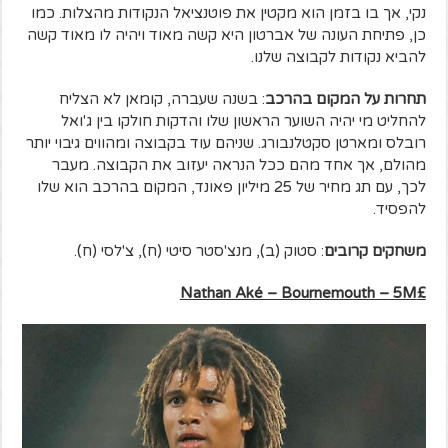
נקי, אך בו בזמן הוא מקטין את פוטנציאל הנקודות מהצלות. כמו
כן, פתיחת העונה של אברטון היא קשה מאוד ויהיה לו מאוד קשה
להביא נקודות לקבוצה שלנו.
תחרות על המקום בהרכב
: בשנה שעברה, קומאן לא הצליח
להחליט מי יהיה השוער הראשון שלו והדקות חולקו בין ג'ואל
רובלס ומארטן סקטלנבורג. שניהם עוד בקבוצה ומהווים גיבוי יותר
מהולם, אך אחד מהם ככל הנראה יעזוב את הקבוצה. מעבר
לכך, עם תג מחיר של 25 מיליון פאונד, המקום בהרכב הוא שלו
להפסיד.
משחקים קרובים
: סטוק (ב), מנצ'סטר סיטי (ח), צ'לסי (ח).
Nathan Aké – Bournemouth
–
5M
£