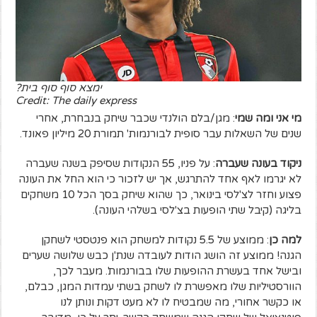
ימצא סוף סוף בית?
Credit: The daily express
מי אני ומה שמי
: מגן/בלם הולנדי שכבר שיחק בנבחרת, אחרי
שנים של השאלות עבר סופית לבורנמות' תמורת 20 מיליון פאונד.
ניקוד בעונה שעברה
: על פניו, 55 הנקודות שסיפק בשנה שעברה
לא יגרמו לאף אחד להתרגש, אך יש לזכור כי הוא החל את העונה
פצוע וחזר לצ'לסי בינואר, כך שהוא שיחק בסך הכל 10 משחקים
בליגה (קיבל שתי הופעות בצ'לסי בשלהי העונה).
למה כן
: ממוצע של 5.5 נקודות למשחק הוא פנטסטי לשחקן
הגנה! ממוצע זה הושג הודות לעובדה שנת'ן כבש שלושה שערים
ובישל אחד בעשרת ההופעות שלו בבורנמות'. מעבר לכך,
הוורסטיליות שלו מאפשרת לו לשחק בשתי עמדות המגן, כבלם,
או כקשר אחורי, מה שמבטיח לו לא מעט דקות ונותן לנו