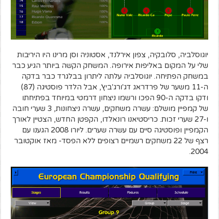
יוגוסלביה, סלובקיה, צפון אירלנד, אסטוניה וסן מרינו היו היריבות
שלי על המקום באליפות אירופה. המשחק הקשה ביותר הגיע כבר
במשחק הפתיחה. יוגוסלביה עלתה ליתרון בבלגרד כבר בדקה
ה-11 משער של פרדראג דג'ורג'ביץ', אבל הלדר פוסטיגה (87)
ודקו בדקה ה-90 הפכו ורשמו ניצחון דרמטי במיוחד בפתיחתו
של קמפיין מושלם: עשרה משחקים, עשרה ניצחונות, 3 שערי חובה
ו-27 שערי זכות. כריסטיאנו רונאלדו, הקפטן החדש, הצטיין לאורך
הקמפיין ופוסטיגה סיים עם עשרה שערים. ליורו 2008 הגענו עם
רצף של 22 משחקים רשמיים רצופים ללא הפסד- מאז אוקטובר
2004.