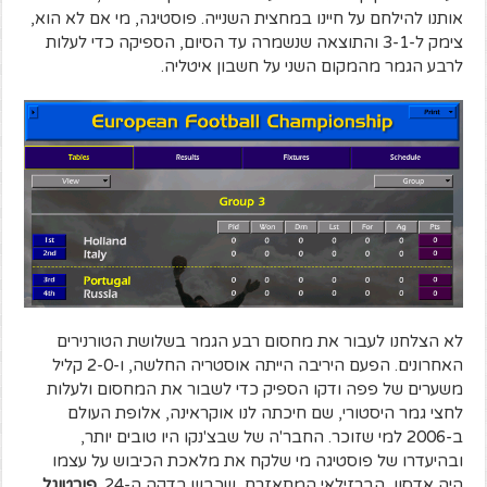
אותנו להילחם על חיינו במחצית השנייה. פוסטיגה, מי אם לא הוא,
צימק ל-3-1 והתוצאה שנשמרה עד הסיום, הספיקה כדי לעלות
לרבע הגמר מהמקום השני על חשבון איטליה.
לא הצלחנו לעבור את מחסום רבע הגמר בשלושת הטורנירים
האחרונים. הפעם היריבה הייתה אוסטריה החלשה, ו-2-0 קליל
משערים של פפה ודקו הספיק כדי לשבור את המחסום ולעלות
לחצי גמר היסטורי, שם חיכתה לנו אוקראינה, אלופת העולם
ב-2006 למי שזוכר. החבר'ה של שבצ'נקו היו טובים יותר,
ובהיעדרו של פוסטיגה מי שלקח את מלאכת הכיבוש על עצמו
היה אדסון, הברזילאי המתאזרח, שכבש בדקה ה-24.
פורטוגל