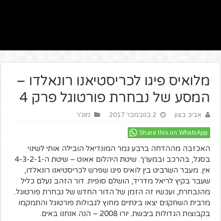
מלואיס פיגו לכריסטיאנו רונאלדו –
המסע של נבחרת פורטוגל פרק 4
אביב בצון
2 בנובמבר 2017
מנג'ר
Share this on WhatsApp
האכזבה מההדחה ברבע גמר המונדיאל הובילה אותי לשינוי
בסגל, בהרכב ובמערך. שיטת היהלום אאוט – שיטת ה-4-3-2-1
אין. מעבר השרביט בין לואיס פיגו שפרש לכריסטיאנו רונאלדו,
שעבר בקיץ לריאל מדריד, הושלם סופית. דור הזהב נעלם כליל
מהנבחרת, ועכשיו זה הזמן של הדור החדש של נבחרת פורטוגל.
מרבית השחקנים יצאו בינתיים מחוץ לגבולות פורטוגל והתמקמו
בקבוצות הגדולות ביבשת. יורו 2008 – הנה אנחנו באים.