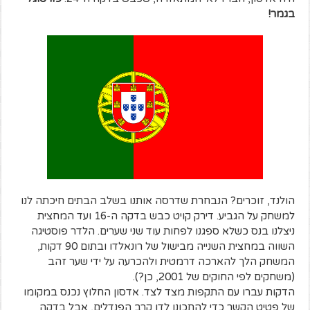
בגמר!
הולנד, זוכרים? הנבחרת שדרסה אותנו בשלב הבתים חיכתה לנו
למשחק על הגביע. דירק קויט כבש בדקה ה-16 ועד המחצית
ניצלנו בנס כשלא ספגנו לפחות עוד שני שערים. הלדר פוסטיגה
השווה במחצית השנייה מבישול של רונאלדו ובתום 90 דקות,
המשחק הלך להארכה דרמטית ולהכרעה על ידי שער זהב
(משחקים לפי החוקים של 2001, כן?).
הדקות עברו עם התקפות מצד לצד. אדסון החלוץ נכנס במקומו
של פטיט הקשר כדי להתכונן לדו קרב הפנדלים, אבל בדקה