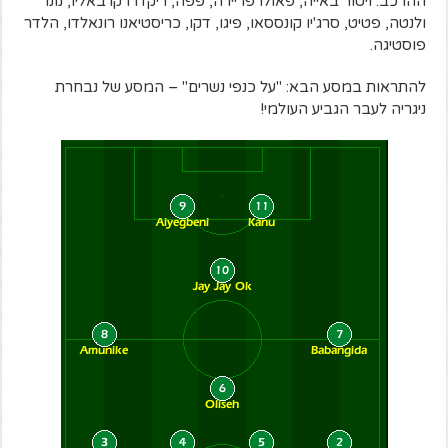
ההרכב: ויטור באייה, פאולו פריירה, פפה, ריקדרו קרבאליו, נונו
ולנטה, פטיט, סרג'יו קונססאו, פיגו, דקו, כריסטיאנו רונאלדו, הלדר
פוסטיגה.
להתראות במסע הבא: "על כנפי נשרים" – המסע של נבחרת
ניגריה לעבר הגביע העולמי!