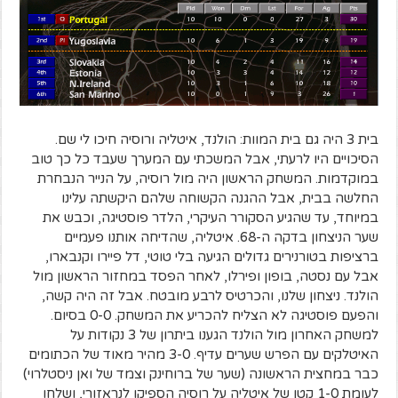
בית 3 היה גם בית המוות: הולנד, איטליה ורוסיה חיכו לי שם.
הסיכויים היו לרעתי, אבל המשכתי עם המערך שעבד כל כך טוב
במוקדמות. המשחק הראשון היה מול רוסיה, על הנייר הנבחרת
החלשה בבית, אבל ההגנה הקשוחה שלהם היקשתה עלינו
במיוחד, עד שהגיע הסקורר העיקרי, הלדר פוסטיגה, וכבש את
שער הניצחון בדקה ה-68. איטליה, שהדיחה אותנו פעמיים
ברציפות בטורנירים גדולים הגיעה בלי טוטי, דל פיירו וקנבארו,
אבל עם נסטה, בופון ופירלו, לאחר הפסד במחזור הראשון מול
הולנד. ניצחון שלנו, והכרטיס לרבע מובטח. אבל זה היה קשה,
והפעם פוסטיגה לא הצליח להכריע את המשחק. 0-0 בסיום.
למשחק האחרון מול הולנד הגענו ביתרון של 3 נקודות על
האיטלקים עם הפרש שערים עדיף. 3-0 מהיר מאוד של הכתומים
כבר במחצית הראשונה (שער של ברוחינק וצמד של ואן ניסטלרוי)
לעומת 1-0 קטן של איטליה על רוסיה הספיקו לנראזורי, ושלחו