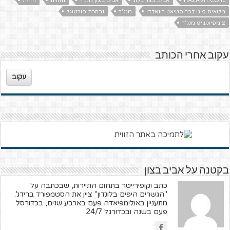
HAZAVIT.CO.IL
אביב בצון בלוג
אביב בצון מנג'ר
הזווית
הזוית
מלואיס פיגו לכריסטיאנו רונאלדו
מנג'ר
נבחרת פורטוגל
צ'מפיונשיפ מנג'ר
עקוב אחרי הכותב
עקוב
בקטנה על אביב בצון
כתב וקופירייטר בתחום התיירות, שבכתבה על
"הגשרים היפים בלונדון" ציין את הסטמפורד ברידג'.
מתעניין באולימפיאדה פעם בארבע שנים, בכדורסל
פעם בשנה ובכדורגל 24/7.