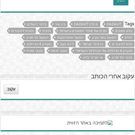
Tags
HAZAVIT
HAZAVIT.CO.IL
ביג פור
ביתר ירושלים
בלוג ספורט
הבית של אוהדי הספורט בישראל
הזווית
הזווית לחיבורים
הזוית
הפועל באר שבע
הפועל פתח תקווה
הפועל תל אביב
זווית לחיבורים
כדורגל ישראלי
ליגת העל
מועדון 4 הגדולות
מועדון 4 הגדולות של הכדורגל הישראלי
מכבי חיפה
מכבי נתניה
מכבי תל אביב
שי טביבי בלוג
עקוב אחרי הכותב
עקוב