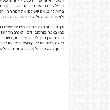
השיטה הייתה אמורה כביכול לתת צ'אנס ל
הגדילה את הפערים ביבשת. על חשבון חמשת
ולאחרונה גם איטליה. הנציגות הרביעיות מה
וכך נוצר מחד שלב בתים שבו יש פערים גדול
כמו באטה בוריסוב ודינמו זאגרב מההעפלה
הבתים אכן הפך למשעמם ביותר, כשברוב הב
כאלה, לרוב הם לא קובעים דבר. קחו לדוג
ז'רמן, מעט כדורגל והרבה שחקנים מחליפי