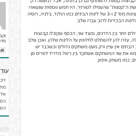
קבוצות קטנות להשתתף גם כן בחגיגה, אבל למעשה רק
 ה"קטנות" שהעפילו לטורניר, היו חמש נוספות שנשארו
בחוץ. לרוב, אלו ששילמו את המחיר היו הנציגות מס' 2 ו-3 של ליגות הביניים כמו הולנד, בלגיה, רוסיה
ליגות הבכירות לרוב עברו שלב.
ים יותר בין הדרגים, ומצד שני, הכסף שקיבלו קבוצות
וקב
, עזרו להן להשתלט לחלוטין על הליגות שלהן. ואכן שלב
מדר
תים אין עניין ורק מעט משחקים גדולים וכשכבר יש
מא את שני המשחקים אשתקד בין ריאל מדריד לפריס סן
ם, כמו משחק אימון.
עוד 
זיכר
מחש
אל 
הסי
הסיפ