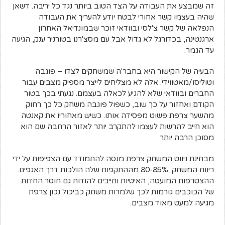
זה שמבצע את העבודה על הצד הטוב ביותר נגד כל יריבה. דשאן
שהיה בעצמו קשר אחורי לבטח יודע להעריך את העבודה
הנפלאה של קשר צ'לסי ובוודאי זוכר שבמונדיאל האחרון
ארגנטינה, בכדורגל לא גדול אבל עם מסצ'רנו בטורניר ענק, הגיעה
עד הגמר.
הבעיה של הקישור היא בחבר'ה שמשחקים לצדו – פוגבה
וטוליסו/מאטווידי. אלה לא מצליחים לייצר מספיק מצבים עבור
החברים ובוודאי שלא להגיע לכאלה בעצמם. נגעתי בכך בטור
הקודם ואחזור על כך שוב, כשפול פוגבה משחק כל כך רחוק
מהשער צרפת פשוט מפסידה אותו. כשיש מאחוריו את קאנטה
הוא חייב להרשות לעצמו להתקרב יותר לאזור הרחבה שם הוא
מסוכן הרבה יותר.
מבחינת ניווט המשחק צרפת מנסה להתמודד עם הצפיפות על ידי
ריווח המשחק. 80-85% מההתקפות שלה הולכות דרך האגפים.
ההצטרפות המועטה, האיטיות וחייבים להודות גם חוסר החדות
של הכוכבים גורמות לכך שלמרות משחק כביכול נכון צרפת
מגיעה למעט מאוד מצבים.