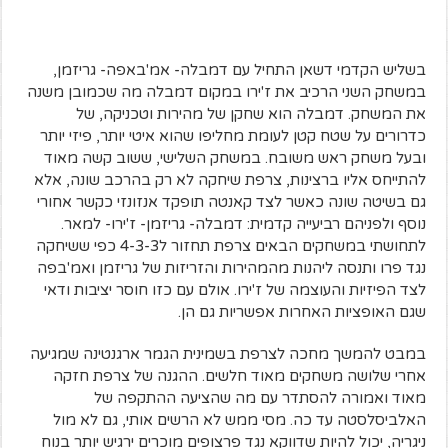
בשליש הקדמי דשאן התחיל עם דמבלה- אמ'באפה- גריזמן,
במשחק השני הרכיב את ז'ירו במקום דמבלה מה שכמובן משנה
את המשחק. דמבלה הוא שחקן של מהירות וטכניקה, של
כדרורים על שטח קטן לעומת מחליפו שהוא איטי יותר, פיזי יותר
ובעל משחק ראש משובח. במשחק השלישי, ששוב קשה מאוד
להתייחס אליו ברצינות, צרפת שיחקה לא רק בהרכב שונה, אלא
גם בשיטה שונה כאשר לצד קאנטה תופקד אנזונזי כקשר אחורי
נוסף ולפניהם רביעייה קדמית: דמבלה- גריזמן- ז'ירו- למאר.
לתחושתי במשחקים הבאים צרפת תחזור ל4-3-3 כפי ששיחקה
נגד פרו ותנסה ליהנות מהמהירות והזריזות של גריזמן ואמ'בפה
לצד הפיזיות והעוצמה של ז'ירו. אולם עם כזו חוסר יציבות ודאי
שגם האופציות האחרות אפשריות גם הן.
במבט להמשך מחכה לצרפת בשמינית הגמר ארגנטינה שמגיעה
אחרי שלושה משחקים מאוד חלשים. ההגנה של צרפת חזקה
מאוד ואמורה להסתדר עם מה שהציעה ההתקפה של
האלביסלסטה עד כה. מסי ממש לא הרשים אותי, גם לא מול
ניגריה, יכול להיות שדווקא נגד פרצופים מוכרים ירגיש יותר בנוח