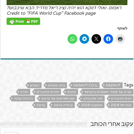
ראמוס. ואולי דווקא הוא יהיה נציג ריאל מדריד הבא שיכבוש?
Credit to "FIFA World Cup" Facebook page
לשתף
Tags
HAZAVIT
HAZAVIT.CO.IL
בלוג ספורט
דנמרק
הבית של אוהדי הספורט בישראל
הזווית
הזווית לחיבורים
הזוית
זווית לחיבורים
יאיר אלון בלוג
יומן האליפות של צרפת
כדורגל עולמי
מונדיאל 2018
מוסקבה 2018
נבחרת צרפת
צרפת
עקוב אחרי הכותב