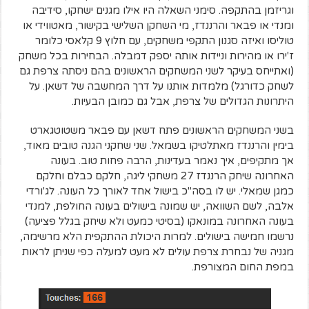
וגריזמן בהתקפה. סימני השאלה היו אילו מגנים ישחקו, סידיבה
ומנדי או פבאר והרננדז, מי השחקן השלישי בקישור, מאטווידי או
טוליסו ואיזה סגנון התקפי משחקים, עם חלוץ 9 קלאסי כלומר
ז'ירו או מהירות וניידות אותה יספק דמבלה. הבחירות בכל משחק
(ואתייחס בעיקר לשני המשחקים הראשונים בהם ניסתה צרפת גם
לשחק כדורגל) מלמדות אותנו על דרך המחשבה של דשאן. על
היתרונות הגדולים של צרפת, אבל גם כמובן הבעיות.
בשני המשחקים הראשונים פתח דשאן עם פבאר משטוטגארט
בימין והרננדז מאתלטיקו בשמאל. שני שחקני הגנה טובים מאוד,
אך מתקיפים, איך נאמר בעדינות, הרבה פחות טוב. בעונה
האחרונה שיחק הרננדז 27 משחקי ליגה, חלקם כבלם וחלקם
כמגן שמאלי. יש לו בסה"כ בישול אחד לאורך כל העונה. לג'ורדי
אלבה, לשם השוואה, יש שמונה בישולים בעונה החולפת, למנדי
בעונה האחרונה במונאקו (בסיטי כמעט ולא שיחק בגלל פציעה)
נרשמו חמישה בישולים. למרות היכולת ההתקפית הלא מרשימה,
מגניה של נבחרת צרפת עולים לא מעט למעלה כפי שניתן לראות
במפת החום המצורפת.