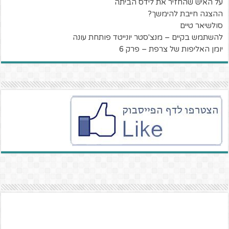
על האיש שהחזיר את לידס הביתה
ההצגה חייבת להימשך?
סולשיאר טיים
להשתמש בקיים – מנצ'סטר יונייטד פותחת עונה
יומן האליפות של צרפת – פרק 6