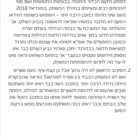
לסימון מיקום הכדור והחומה בבעיטות החופשיות ושם סוף
לוויכוחים רבים ומעייפים במהלך המשחק. במונדיאל 2018
מוצג שינוי מהותי כמובן הרבה יותר – השימוש בשופטי הווידאו.
הפעם לא מדובר במשהו שנראה לראשונה בגביע העולם, אך
ההצלחה של המערכת על הבמה הגדולה בעולם יוצרת
סטנדרט חדש. בתוך שנים בודדות הליגות הגדולות באירופה
וכמובן המפעלים של אופ"א יתאימו את עצמם וכולנו נתרגל
למציאות חדשה בכדורגל. ייתכן וטורניר גביע העולם כבר אינו
מספק חידושים טקטיים כבעבר' אך בתחום השיפוט נראה שיש
לו עוד מה לתרום להתפתחות המשחק.
הסיבוב הראשון לא היה גרוע' אבל כן קצת עייף. מעט שערים
ואם לא המשחק הכביר בין ספרד לפורטוגל כנראה שהביקורת
הייתה גדולה הרבה יותר. בסיבוב השני כבר ראינו יותר משחקים
טובים שהצטרפו לדרמות ולשערים המאוחרים. למזלנו, המתח
עד השנייה האחרונה ממשיך ללוות אותנו גם בסיבוב הנועל את
שלב הבתים וכבר ראינו כמה משחקים מוכרעים ממש בדקות
הסיום.