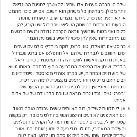
שלב הן הרבה פעמים אלו שחיכו להצטרף לחגיגת המונדיאל
יותר מכולן. מבחינתן כל משחק הוא חשוב, אם יש סיכוי מתמטי
או לא. ראינו את פרו, מרוקו, מצרים וערב הסעודית נותנות
הופעות מכובדות במשחק השלישי שכביכול אינו קובע להן
כלום ואני בטוח שנמשיך ונראה הקרבה גדולה ורגעים מרגשים
גם מהנבחרות שאין להן סיכוי להופיע בשמינית הגמר.
כריסטיאנו רונאלדו, טוני קרוס, לוקה מודריץ כולם עם שערים
יפים וחשובים לנבחרת שלהם. אל תתפלאו אם ברגע שברזיל
באמת תזדקק נואשות לשער יהיה זה קאסמירו, שחקן ריאל
מדריד, שייתן את הפצצה המכריעה מחוץ לרחבה. באותו נושא
של מועדונים ונבחרות, יש בקרב אוהדי מנצ'סטר יונייטד דיונים
רבים האם מרכוס רוחו מתאים מקצועית לרמה הנדרשת,
מבחינת האופי אין ספק לגביו מהרגע הראשון. השער שלו
"בפרגי טיים" נגד ניגריה מראה שזורם בדמו דם של שד אדום
אמיתי.
אין לי תלונות לשידור, רוב הצוותים עושים עבודה טובה מאוד
וגם האולפנים לא רעים והייצוג הנשי בהחלט מכובד. רק בקשה
קטנה יש לי, במקום לספר לנו עוד ועוד על הקהלים הנפלאים
והעידוד המאסיבי, תנו לנו מדי פעם לשמוע אותם. קחו אוויר
שדרים יקרים, שתו שלוק מים או סתם תנו ללשון קצת לנוח.