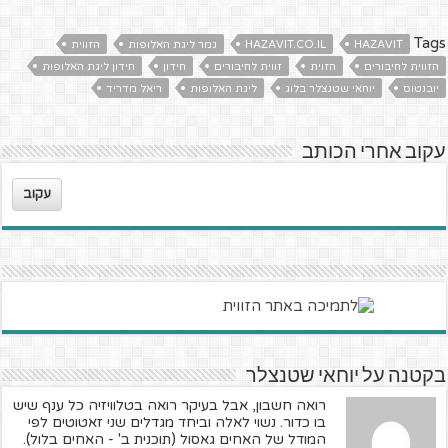
Tags
HAZAVIT
HAZAVIT.CO.IL
גמר ליגת האלופות
הזווית
הזווית לחיבורים
הזוית
זווית לחיבורים
חידון
חידון ליגת האלופות
יובנטוס
יוחאי שטנצלר בלוג
ליגת האלופות
ריאל מדריד
עקוב אחרי הכותב
עקוב
בקטנה על יוחאי שטנצלר
רואה חשבון, אבל בעיקר רואה בטלוויזיה כל ענף שיש
בו כדור. נשוי לאלה וביחד מגדלים שני זאטוטים לפי
המודל של האחים גאסול (תוכנית ב' - האחים בלול).